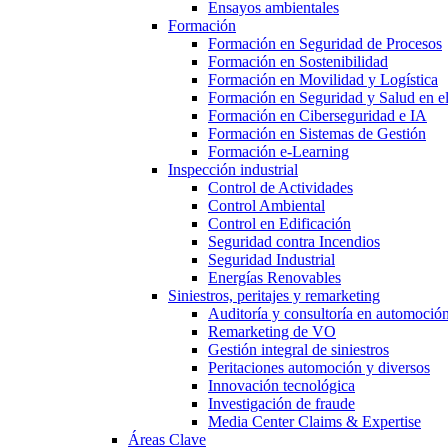
Ensayos ambientales
Formación
Formación en Seguridad de Procesos
Formación en Sostenibilidad
Formación en Movilidad y Logística
Formación en Seguridad y Salud en el
Formación en Ciberseguridad e IA
Formación en Sistemas de Gestión
Formación e-Learning
Inspección industrial
Control de Actividades
Control Ambiental
Control en Edificación
Seguridad contra Incendios
Seguridad Industrial
Energías Renovables
Siniestros, peritajes y remarketing
Auditoría y consultoría en automoció
Remarketing de VO
Gestión integral de siniestros
Peritaciones automoción y diversos
Innovación tecnológica
Investigación de fraude
Media Center Claims & Expertise
Áreas Clave