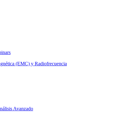
binars
agnética (EMC) y Radiofrecuencia
 Análisis Avanzado