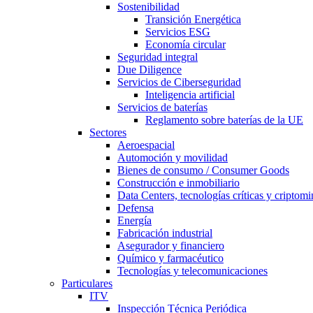
Sostenibilidad
Transición Energética
Servicios ESG
Economía circular
Seguridad integral
Due Diligence
Servicios de Ciberseguridad
Inteligencia artificial
Servicios de baterías
Reglamento sobre baterías de la UE
Sectores
Aeroespacial
Automoción y movilidad
Bienes de consumo / Consumer Goods
Construcción e inmobiliario
Data Centers, tecnologías críticas y criptomi
Defensa
Energía
Fabricación industrial
Asegurador y financiero
Químico y farmacéutico
Tecnologías y telecomunicaciones
Particulares
ITV
Inspección Técnica Periódica