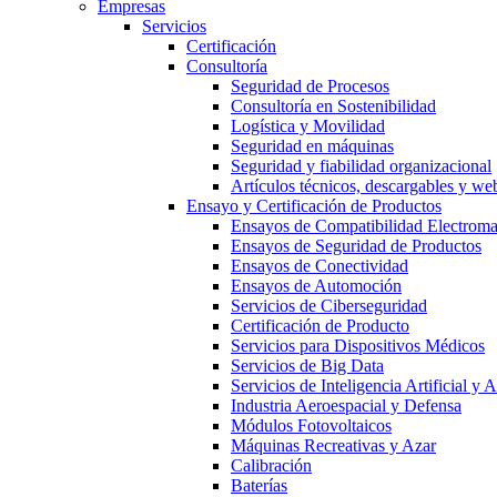
Empresas
Servicios
Certificación
Consultoría
Seguridad de Procesos
Consultoría en Sostenibilidad
Logística y Movilidad
Seguridad en máquinas
Seguridad y fiabilidad organizacional
Artículos técnicos, descargables y we
Ensayo y Certificación de Productos
Ensayos de Compatibilidad Electrom
Ensayos de Seguridad de Productos
Ensayos de Conectividad
Ensayos de Automoción
Servicios de Ciberseguridad
Certificación de Producto
Servicios para Dispositivos Médicos
Servicios de Big Data
Servicios de Inteligencia Artificial y
Industria Aeroespacial y Defensa
Módulos Fotovoltaicos
Máquinas Recreativas y Azar
Calibración
Baterías