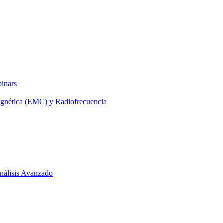
binars
agnética (EMC) y Radiofrecuencia
 Análisis Avanzado