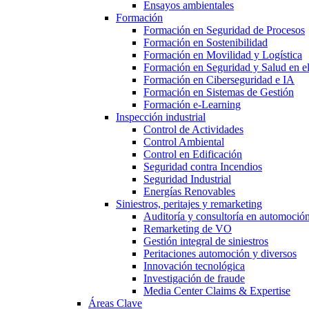
Ensayos ambientales
Formación
Formación en Seguridad de Procesos
Formación en Sostenibilidad
Formación en Movilidad y Logística
Formación en Seguridad y Salud en el
Formación en Ciberseguridad e IA
Formación en Sistemas de Gestión
Formación e-Learning
Inspección industrial
Control de Actividades
Control Ambiental
Control en Edificación
Seguridad contra Incendios
Seguridad Industrial
Energías Renovables
Siniestros, peritajes y remarketing
Auditoría y consultoría en automoció
Remarketing de VO
Gestión integral de siniestros
Peritaciones automoción y diversos
Innovación tecnológica
Investigación de fraude
Media Center Claims & Expertise
Áreas Clave