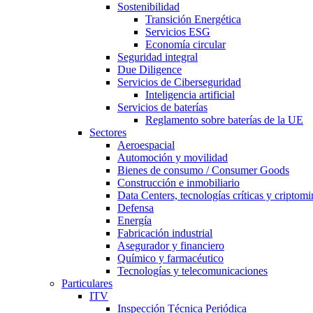
Sostenibilidad
Transición Energética
Servicios ESG
Economía circular
Seguridad integral
Due Diligence
Servicios de Ciberseguridad
Inteligencia artificial
Servicios de baterías
Reglamento sobre baterías de la UE
Sectores
Aeroespacial
Automoción y movilidad
Bienes de consumo / Consumer Goods
Construcción e inmobiliario
Data Centers, tecnologías críticas y criptomi
Defensa
Energía
Fabricación industrial
Asegurador y financiero
Químico y farmacéutico
Tecnologías y telecomunicaciones
Particulares
ITV
Inspección Técnica Periódica