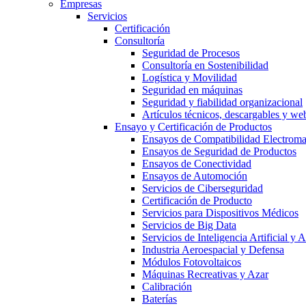
Empresas
Servicios
Certificación
Consultoría
Seguridad de Procesos
Consultoría en Sostenibilidad
Logística y Movilidad
Seguridad en máquinas
Seguridad y fiabilidad organizacional
Artículos técnicos, descargables y we
Ensayo y Certificación de Productos
Ensayos de Compatibilidad Electrom
Ensayos de Seguridad de Productos
Ensayos de Conectividad
Ensayos de Automoción
Servicios de Ciberseguridad
Certificación de Producto
Servicios para Dispositivos Médicos
Servicios de Big Data
Servicios de Inteligencia Artificial y
Industria Aeroespacial y Defensa
Módulos Fotovoltaicos
Máquinas Recreativas y Azar
Calibración
Baterías