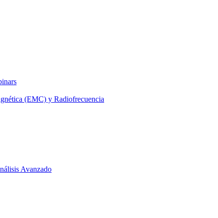
binars
agnética (EMC) y Radiofrecuencia
 Análisis Avanzado