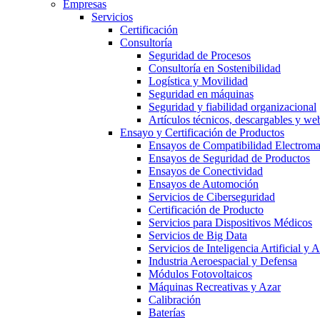
Empresas
Servicios
Certificación
Consultoría
Seguridad de Procesos
Consultoría en Sostenibilidad
Logística y Movilidad
Seguridad en máquinas
Seguridad y fiabilidad organizacional
Artículos técnicos, descargables y we
Ensayo y Certificación de Productos
Ensayos de Compatibilidad Electrom
Ensayos de Seguridad de Productos
Ensayos de Conectividad
Ensayos de Automoción
Servicios de Ciberseguridad
Certificación de Producto
Servicios para Dispositivos Médicos
Servicios de Big Data
Servicios de Inteligencia Artificial y
Industria Aeroespacial y Defensa
Módulos Fotovoltaicos
Máquinas Recreativas y Azar
Calibración
Baterías