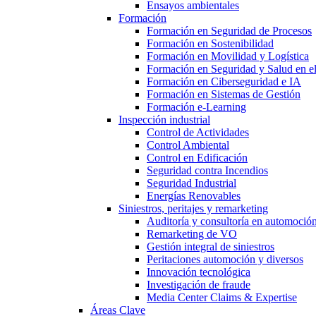
Ensayos ambientales
Formación
Formación en Seguridad de Procesos
Formación en Sostenibilidad
Formación en Movilidad y Logística
Formación en Seguridad y Salud en el
Formación en Ciberseguridad e IA
Formación en Sistemas de Gestión
Formación e-Learning
Inspección industrial
Control de Actividades
Control Ambiental
Control en Edificación
Seguridad contra Incendios
Seguridad Industrial
Energías Renovables
Siniestros, peritajes y remarketing
Auditoría y consultoría en automoció
Remarketing de VO
Gestión integral de siniestros
Peritaciones automoción y diversos
Innovación tecnológica
Investigación de fraude
Media Center Claims & Expertise
Áreas Clave