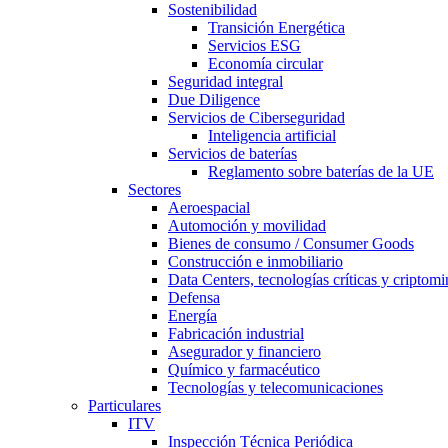
Sostenibilidad
Transición Energética
Servicios ESG
Economía circular
Seguridad integral
Due Diligence
Servicios de Ciberseguridad
Inteligencia artificial
Servicios de baterías
Reglamento sobre baterías de la UE
Sectores
Aeroespacial
Automoción y movilidad
Bienes de consumo / Consumer Goods
Construcción e inmobiliario
Data Centers, tecnologías críticas y criptomi
Defensa
Energía
Fabricación industrial
Asegurador y financiero
Químico y farmacéutico
Tecnologías y telecomunicaciones
Particulares
ITV
Inspección Técnica Periódica