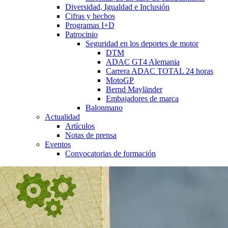
Diversidad, Igualdad e Inclusión
Cifras y hechos
Programas I+D
Patrocinio
Seguridad en los deportes de motor
DTM
ADAC GT4 Alemania
Carrera ADAC TOTAL 24 horas
MotoGP
Bernd Mayländer
Embajadores de marca
Balonmano
Actualidad
Artículos
Notas de prensa
Eventos
Convocatorias de formación