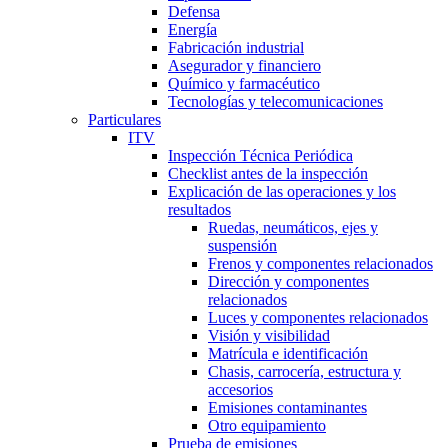
Defensa
Energía
Fabricación industrial
Asegurador y financiero
Químico y farmacéutico
Tecnologías y telecomunicaciones
Particulares
ITV
Inspección Técnica Periódica
Checklist antes de la inspección
Explicación de las operaciones y los
resultados
Ruedas, neumáticos, ejes y
suspensión
Frenos y componentes relacionados
Dirección y componentes
relacionados
Luces y componentes relacionados
Visión y visibilidad
Matrícula e identificación
Chasis, carrocería, estructura y
accesorios
Emisiones contaminantes
Otro equipamiento
Prueba de emisiones