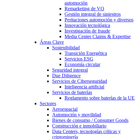
automoción
Remarketing de VO
Gestión integral de siniestros
Peritaciones automoción y diversos
Innovación tecnológica
Investigación de fraude
Media Center Claims & Expertise
Áreas Clave
Sostenibilidad
Transición Energética
Servicios ESG
Economía circular
Seguridad integral
Due Diligence
Servicios de Ciberseguridad
Inteligencia artificial
Servicios de baterías
Reglamento sobre baterías de la UE
Sectores
Aeroespacial
Automoción y movilidad
Bienes de consumo / Consumer Goods
Construcción e inmobiliario
Data Centers, tecnologías críticas y
criptominería