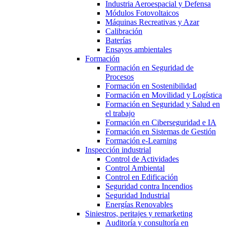
Industria Aeroespacial y Defensa
Módulos Fotovoltaicos
Máquinas Recreativas y Azar
Calibración
Baterías
Ensayos ambientales
Formación
Formación en Seguridad de
Procesos
Formación en Sostenibilidad
Formación en Movilidad y Logística
Formación en Seguridad y Salud en
el trabajo
Formación en Ciberseguridad e IA
Formación en Sistemas de Gestión
Formación e-Learning
Inspección industrial
Control de Actividades
Control Ambiental
Control en Edificación
Seguridad contra Incendios
Seguridad Industrial
Energías Renovables
Siniestros, peritajes y remarketing
Auditoría y consultoría en