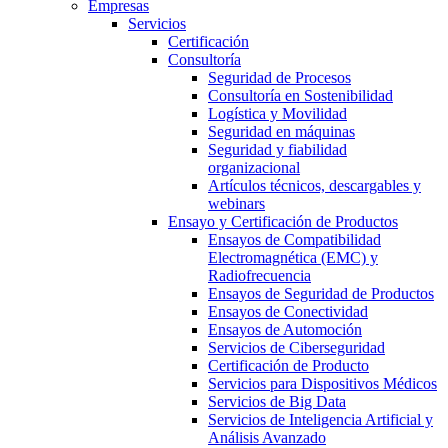
Empresas
Servicios
Certificación
Consultoría
Seguridad de Procesos
Consultoría en Sostenibilidad
Logística y Movilidad
Seguridad en máquinas
Seguridad y fiabilidad
organizacional
Artículos técnicos, descargables y
webinars
Ensayo y Certificación de Productos
Ensayos de Compatibilidad
Electromagnética (EMC) y
Radiofrecuencia
Ensayos de Seguridad de Productos
Ensayos de Conectividad
Ensayos de Automoción
Servicios de Ciberseguridad
Certificación de Producto
Servicios para Dispositivos Médicos
Servicios de Big Data
Servicios de Inteligencia Artificial y
Análisis Avanzado