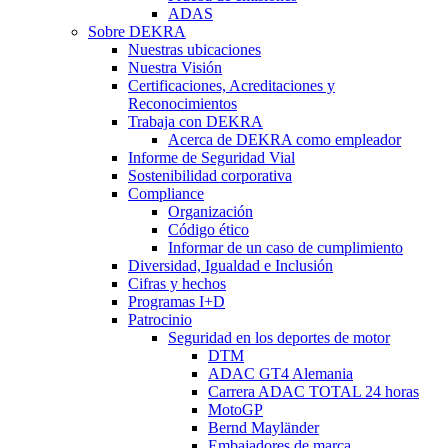
ADAS
Sobre DEKRA
Nuestras ubicaciones
Nuestra Visión
Certificaciones, Acreditaciones y
Reconocimientos
Trabaja con DEKRA
Acerca de DEKRA como empleador
Informe de Seguridad Vial
Sostenibilidad corporativa
Compliance
Organización
Código ético
Informar de un caso de cumplimiento
Diversidad, Igualdad e Inclusión
Cifras y hechos
Programas I+D
Patrocinio
Seguridad en los deportes de motor
DTM
ADAC GT4 Alemania
Carrera ADAC TOTAL 24 horas
MotoGP
Bernd Mayländer
Embajadores de marca