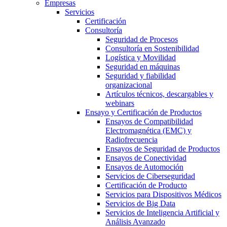
Empresas
Servicios
Certificación
Consultoría
Seguridad de Procesos
Consultoría en Sostenibilidad
Logística y Movilidad
Seguridad en máquinas
Seguridad y fiabilidad
organizacional
Artículos técnicos, descargables y
webinars
Ensayo y Certificación de Productos
Ensayos de Compatibilidad
Electromagnética (EMC) y
Radiofrecuencia
Ensayos de Seguridad de Productos
Ensayos de Conectividad
Ensayos de Automoción
Servicios de Ciberseguridad
Certificación de Producto
Servicios para Dispositivos Médicos
Servicios de Big Data
Servicios de Inteligencia Artificial y
Análisis Avanzado