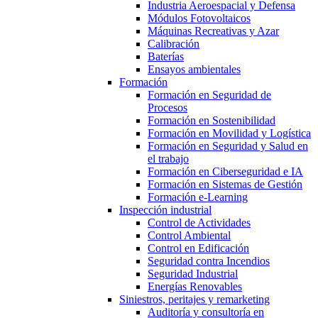
Industria Aeroespacial y Defensa
Módulos Fotovoltaicos
Máquinas Recreativas y Azar
Calibración
Baterías
Ensayos ambientales
Formación
Formación en Seguridad de
Procesos
Formación en Sostenibilidad
Formación en Movilidad y Logística
Formación en Seguridad y Salud en
el trabajo
Formación en Ciberseguridad e IA
Formación en Sistemas de Gestión
Formación e-Learning
Inspección industrial
Control de Actividades
Control Ambiental
Control en Edificación
Seguridad contra Incendios
Seguridad Industrial
Energías Renovables
Siniestros, peritajes y remarketing
Auditoría y consultoría en