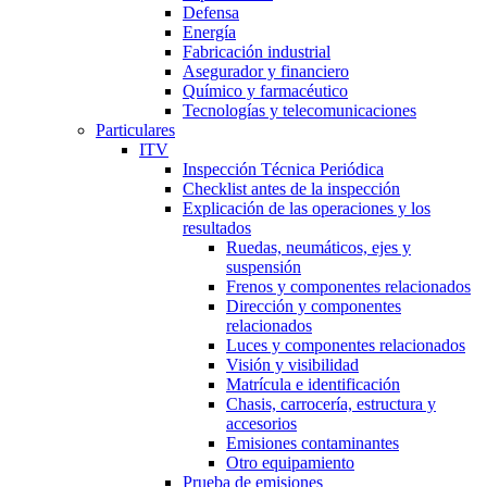
Defensa
Energía
Fabricación industrial
Asegurador y financiero
Químico y farmacéutico
Tecnologías y telecomunicaciones
Particulares
ITV
Inspección Técnica Periódica
Checklist antes de la inspección
Explicación de las operaciones y los
resultados
Ruedas, neumáticos, ejes y
suspensión
Frenos y componentes relacionados
Dirección y componentes
relacionados
Luces y componentes relacionados
Visión y visibilidad
Matrícula e identificación
Chasis, carrocería, estructura y
accesorios
Emisiones contaminantes
Otro equipamiento
Prueba de emisiones