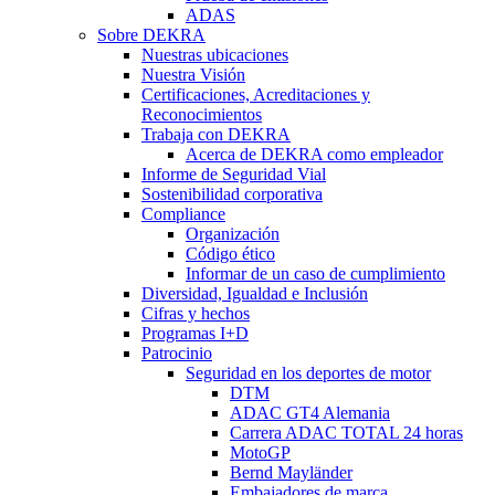
ADAS
Sobre DEKRA
Nuestras ubicaciones
Nuestra Visión
Certificaciones, Acreditaciones y
Reconocimientos
Trabaja con DEKRA
Acerca de DEKRA como empleador
Informe de Seguridad Vial
Sostenibilidad corporativa
Compliance
Organización
Código ético
Informar de un caso de cumplimiento
Diversidad, Igualdad e Inclusión
Cifras y hechos
Programas I+D
Patrocinio
Seguridad en los deportes de motor
DTM
ADAC GT4 Alemania
Carrera ADAC TOTAL 24 horas
MotoGP
Bernd Mayländer
Embajadores de marca