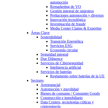
automoción
Remarketing de VO
Gestión integral de siniestros
Peritaciones automoción y diversos
Innovación tecnológica
Investigación de fraude
Media Center Claims & Expertise
Áreas Clave
Sostenibilidad
Transición Energética
Servicios ESG
Economía circular
Seguridad integral
Due Diligence
Servicios de Ciberseguridad
Inteligencia artificial
Servicios de baterías
Reglamento sobre baterías de la UE
Sectores
Aeroespacial
Automoción y movilidad
Bienes de consumo / Consumer Goods
Construcción e inmobiliario
Data Centers, tecnologías críticas y
criptominería