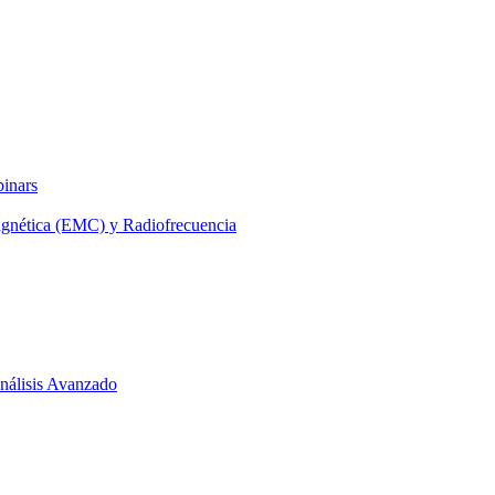
binars
agnética (EMC) y Radiofrecuencia
 Análisis Avanzado