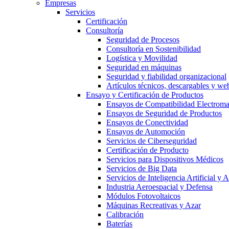
Empresas
Servicios
Certificación
Consultoría
Seguridad de Procesos
Consultoría en Sostenibilidad
Logística y Movilidad
Seguridad en máquinas
Seguridad y fiabilidad organizacional
Artículos técnicos, descargables y we
Ensayo y Certificación de Productos
Ensayos de Compatibilidad Electrom
Ensayos de Seguridad de Productos
Ensayos de Conectividad
Ensayos de Automoción
Servicios de Ciberseguridad
Certificación de Producto
Servicios para Dispositivos Médicos
Servicios de Big Data
Servicios de Inteligencia Artificial y
Industria Aeroespacial y Defensa
Módulos Fotovoltaicos
Máquinas Recreativas y Azar
Calibración
Baterías