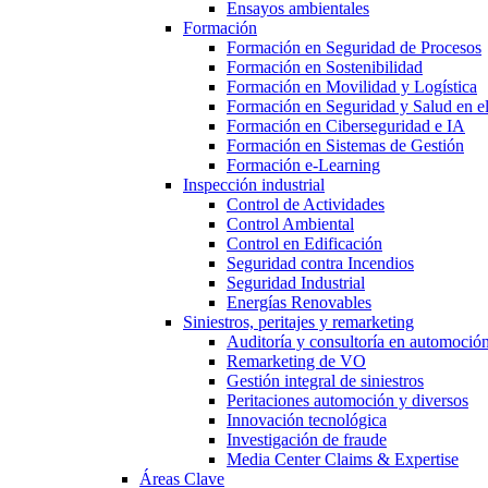
Ensayos ambientales
Formación
Formación en Seguridad de Procesos
Formación en Sostenibilidad
Formación en Movilidad y Logística
Formación en Seguridad y Salud en el
Formación en Ciberseguridad e IA
Formación en Sistemas de Gestión
Formación e-Learning
Inspección industrial
Control de Actividades
Control Ambiental
Control en Edificación
Seguridad contra Incendios
Seguridad Industrial
Energías Renovables
Siniestros, peritajes y remarketing
Auditoría y consultoría en automoció
Remarketing de VO
Gestión integral de siniestros
Peritaciones automoción y diversos
Innovación tecnológica
Investigación de fraude
Media Center Claims & Expertise
Áreas Clave