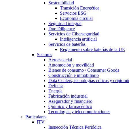
Sostenibilidad
Transición Energética
Servicios ESG
Economía circular
Seguridad integral
Due Diligence
Servicios de Ciberseguridad
Inteligencia artificial
Servicios de baterías
Reglamento sobre baterías de la UE
Sectores
Aeroespacial
Automoción y movilidad
Bienes de consumo / Consumer Goods
Construcción e inmobiliario
Data Centers, tecnologías críticas y criptomi
Defensa
Energía
Fabricación industrial
Asegurador y financiero
Químico y farmacéutico
Tecnologías y telecomunicaciones
Particulares
ITV
Inspección Técnica Periódica