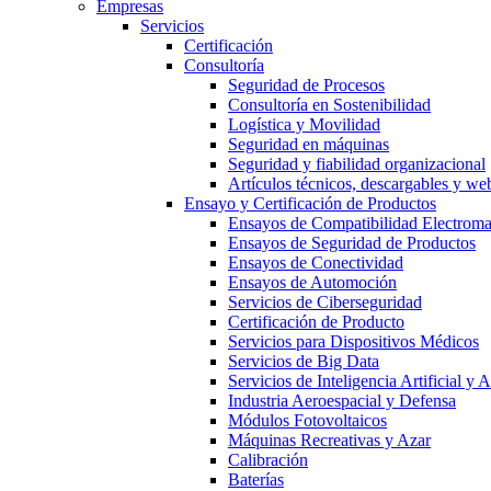
Empresas
Servicios
Certificación
Consultoría
Seguridad de Procesos
Consultoría en Sostenibilidad
Logística y Movilidad
Seguridad en máquinas
Seguridad y fiabilidad organizacional
Artículos técnicos, descargables y we
Ensayo y Certificación de Productos
Ensayos de Compatibilidad Electrom
Ensayos de Seguridad de Productos
Ensayos de Conectividad
Ensayos de Automoción
Servicios de Ciberseguridad
Certificación de Producto
Servicios para Dispositivos Médicos
Servicios de Big Data
Servicios de Inteligencia Artificial y
Industria Aeroespacial y Defensa
Módulos Fotovoltaicos
Máquinas Recreativas y Azar
Calibración
Baterías