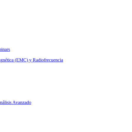
binars
agnética (EMC) y Radiofrecuencia
 Análisis Avanzado