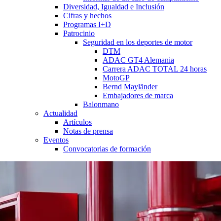
Diversidad, Igualdad e Inclusión
Cifras y hechos
Programas I+D
Patrocinio
Seguridad en los deportes de motor
DTM
ADAC GT4 Alemania
Carrera ADAC TOTAL 24 horas
MotoGP
Bernd Mayländer
Embajadores de marca
Balonmano
Actualidad
Artículos
Notas de prensa
Eventos
Convocatorias de formación