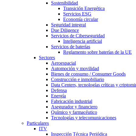
Sostenibilidad
Transición Energética
Servicios ESG
Economía circular
Seguridad integral
Due Diligence
Servicios de Ciberseguridad
Inteligencia artificial
Servicios de baterías
Reglamento sobre baterías de la UE
Sectores
Aeroespacial
Automoción y movilidad
Bienes de consumo / Consumer Goods
Construcción e inmobiliario
Data Centers, tecnologías críticas y criptomi
Defensa
Energía
Fabricación industrial
Asegurador y financiero
Químico y farmacéutico
Tecnologías y telecomunicaciones
Particulares
ITV
Inspección Técnica Periódica