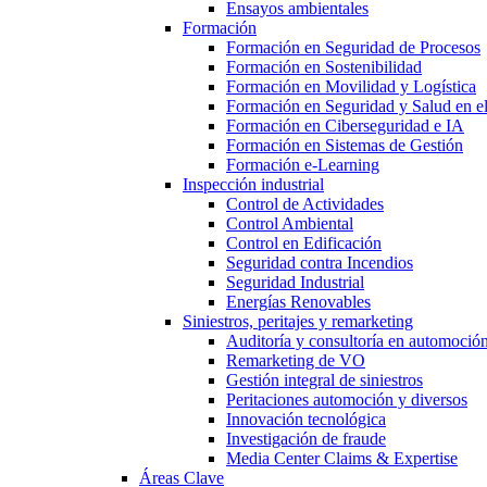
Ensayos ambientales
Formación
Formación en Seguridad de Procesos
Formación en Sostenibilidad
Formación en Movilidad y Logística
Formación en Seguridad y Salud en el
Formación en Ciberseguridad e IA
Formación en Sistemas de Gestión
Formación e-Learning
Inspección industrial
Control de Actividades
Control Ambiental
Control en Edificación
Seguridad contra Incendios
Seguridad Industrial
Energías Renovables
Siniestros, peritajes y remarketing
Auditoría y consultoría en automoció
Remarketing de VO
Gestión integral de siniestros
Peritaciones automoción y diversos
Innovación tecnológica
Investigación de fraude
Media Center Claims & Expertise
Áreas Clave