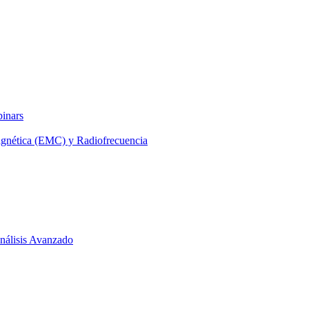
binars
agnética (EMC) y Radiofrecuencia
 Análisis Avanzado