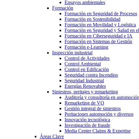
Ensayos ambientales
Formación
Formación en Seguridad de Procesos
Formación en Sostenibilidad
Formación en Movilidad y Logística
Formación en Seguridad y Salud en el
Formación en Ciberseguridad e IA
Formación en Sistemas de Gestión
Formación e-Learning
Inspección industrial
Control de Actividades
Control Ambiental
Control en Edificación
Seguridad contra Incendios
Seguridad Industrial
Energías Renovables
Siniestros, peritajes y remarketing
Auditoría y consultoría en automoció
Remarketing de VO
Gestión integral de siniestros
Peritaciones automoción y diversos
Innovación tecnológica
Investigación de fraude
Media Center Claims & Expertise
Áreas Clave