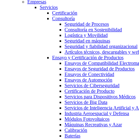
Empresas
Servicios
Certificación
Consultoría
Seguridad de Procesos
Consultoría en Sostenibilidad
Logística y Movilidad
Seguridad en máquinas
Seguridad y fiabilidad organizacional
Artículos técnicos, descargables y we
Ensayo y Certificación de Productos
Ensayos de Compatibilidad Electrom
Ensayos de Seguridad de Productos
Ensayos de Conectividad
Ensayos de Automoción
Servicios de Ciberseguridad
Certificación de Producto
Servicios para Dispositivos Médicos
Servicios de Big Data
Servicios de Inteligencia Artificial y
Industria Aeroespacial y Defensa
Módulos Fotovoltaicos
Máquinas Recreativas y Azar
Calibración
Baterías