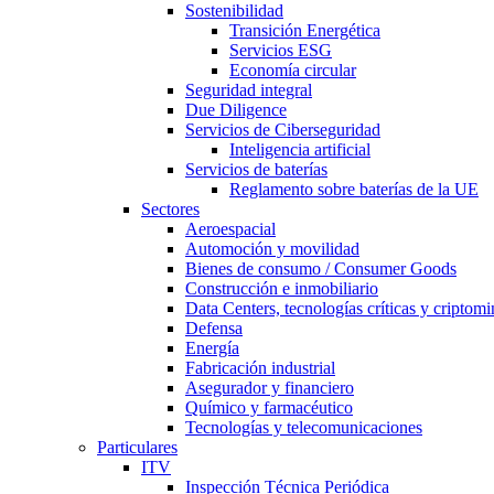
Sostenibilidad
Transición Energética
Servicios ESG
Economía circular
Seguridad integral
Due Diligence
Servicios de Ciberseguridad
Inteligencia artificial
Servicios de baterías
Reglamento sobre baterías de la UE
Sectores
Aeroespacial
Automoción y movilidad
Bienes de consumo / Consumer Goods
Construcción e inmobiliario
Data Centers, tecnologías críticas y criptomi
Defensa
Energía
Fabricación industrial
Asegurador y financiero
Químico y farmacéutico
Tecnologías y telecomunicaciones
Particulares
ITV
Inspección Técnica Periódica