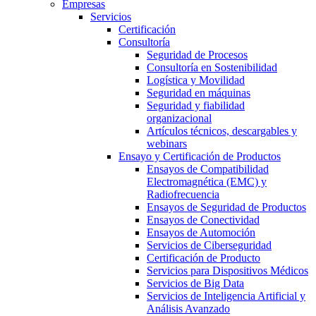
Empresas
Servicios
Certificación
Consultoría
Seguridad de Procesos
Consultoría en Sostenibilidad
Logística y Movilidad
Seguridad en máquinas
Seguridad y fiabilidad
organizacional
Artículos técnicos, descargables y
webinars
Ensayo y Certificación de Productos
Ensayos de Compatibilidad
Electromagnética (EMC) y
Radiofrecuencia
Ensayos de Seguridad de Productos
Ensayos de Conectividad
Ensayos de Automoción
Servicios de Ciberseguridad
Certificación de Producto
Servicios para Dispositivos Médicos
Servicios de Big Data
Servicios de Inteligencia Artificial y
Análisis Avanzado