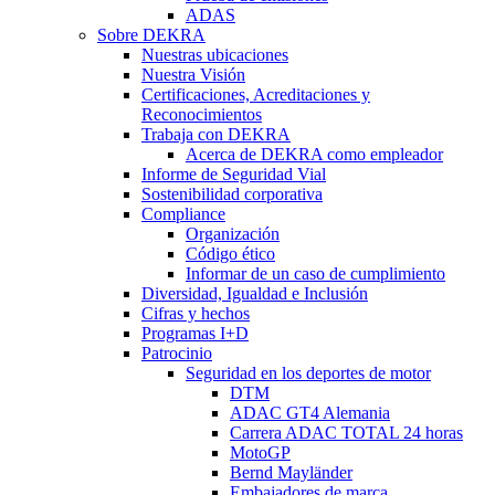
ADAS
Sobre DEKRA
Nuestras ubicaciones
Nuestra Visión
Certificaciones, Acreditaciones y
Reconocimientos
Trabaja con DEKRA
Acerca de DEKRA como empleador
Informe de Seguridad Vial
Sostenibilidad corporativa
Compliance
Organización
Código ético
Informar de un caso de cumplimiento
Diversidad, Igualdad e Inclusión
Cifras y hechos
Programas I+D
Patrocinio
Seguridad en los deportes de motor
DTM
ADAC GT4 Alemania
Carrera ADAC TOTAL 24 horas
MotoGP
Bernd Mayländer
Embajadores de marca