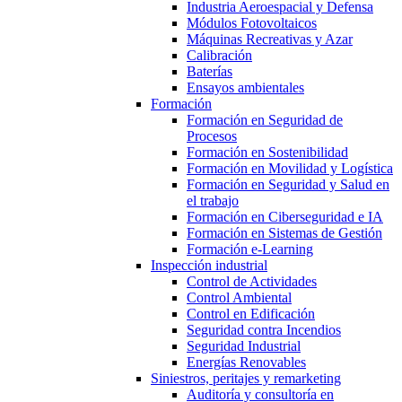
Industria Aeroespacial y Defensa
Módulos Fotovoltaicos
Máquinas Recreativas y Azar
Calibración
Baterías
Ensayos ambientales
Formación
Formación en Seguridad de
Procesos
Formación en Sostenibilidad
Formación en Movilidad y Logística
Formación en Seguridad y Salud en
el trabajo
Formación en Ciberseguridad e IA
Formación en Sistemas de Gestión
Formación e-Learning
Inspección industrial
Control de Actividades
Control Ambiental
Control en Edificación
Seguridad contra Incendios
Seguridad Industrial
Energías Renovables
Siniestros, peritajes y remarketing
Auditoría y consultoría en