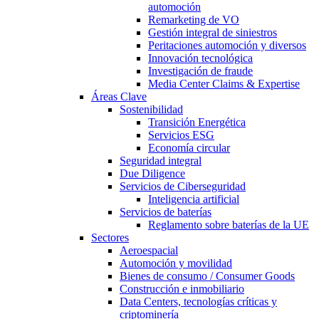
automoción
Remarketing de VO
Gestión integral de siniestros
Peritaciones automoción y diversos
Innovación tecnológica
Investigación de fraude
Media Center Claims & Expertise
Áreas Clave
Sostenibilidad
Transición Energética
Servicios ESG
Economía circular
Seguridad integral
Due Diligence
Servicios de Ciberseguridad
Inteligencia artificial
Servicios de baterías
Reglamento sobre baterías de la UE
Sectores
Aeroespacial
Automoción y movilidad
Bienes de consumo / Consumer Goods
Construcción e inmobiliario
Data Centers, tecnologías críticas y
criptominería