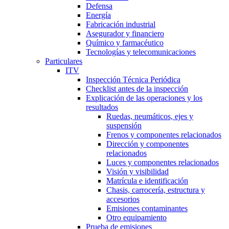
Defensa
Energía
Fabricación industrial
Asegurador y financiero
Químico y farmacéutico
Tecnologías y telecomunicaciones
Particulares
ITV
Inspección Técnica Periódica
Checklist antes de la inspección
Explicación de las operaciones y los
resultados
Ruedas, neumáticos, ejes y
suspensión
Frenos y componentes relacionados
Dirección y componentes
relacionados
Luces y componentes relacionados
Visión y visibilidad
Matrícula e identificación
Chasis, carrocería, estructura y
accesorios
Emisiones contaminantes
Otro equipamiento
Prueba de emisiones