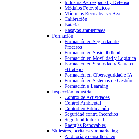
Industria Aeroespacial y Defensa
Módulos Fotovoltaicos
Máquinas Recreativas y Azar
Calibración
Baterías
Ensayos ambientales
Formación
Formación en Seguridad de
Procesos
Formación en Sostenibilidad
Formación en Movilidad y Logística
Formación en Seguridad y Salud en
el trabajo
Formación en Ciberseguridad e IA
Formación en Sistemas de Gestión
Formación e-Learning
Inspección industrial
Control de Actividades
Control Ambiental
Control en Edificación
Seguridad contra Incendios
Seguridad Industrial
Energías Renovables
Siniestros, peritajes y remarketing
Auditoría y consultoría en