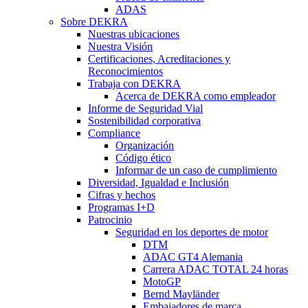
ADAS
Sobre DEKRA
Nuestras ubicaciones
Nuestra Visión
Certificaciones, Acreditaciones y
Reconocimientos
Trabaja con DEKRA
Acerca de DEKRA como empleador
Informe de Seguridad Vial
Sostenibilidad corporativa
Compliance
Organización
Código ético
Informar de un caso de cumplimiento
Diversidad, Igualdad e Inclusión
Cifras y hechos
Programas I+D
Patrocinio
Seguridad en los deportes de motor
DTM
ADAC GT4 Alemania
Carrera ADAC TOTAL 24 horas
MotoGP
Bernd Mayländer
Embajadores de marca