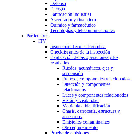
Defensa
Energía
Fabricación industrial
Asegurador y financiero
Químico y farmacéutico
Tecnologías y telecomunicaciones
Particulares
ITV
Inspección Técnica Periódica
Checklist antes de la inspección
Explicación de las operaciones y los
resultados
Ruedas, neumáticos, ejes y
suspensión
Frenos y componentes relacionados
Dirección y componentes
relacionados
Luces y componentes relacionados
Visión y visibilidad
Matrícula e identificación
Chasis, carrocería, estructura y
accesorios
Emisiones contaminantes
Otro equipamiento
Prueba de emisiones