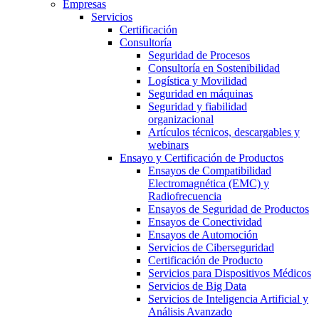
Empresas
Servicios
Certificación
Consultoría
Seguridad de Procesos
Consultoría en Sostenibilidad
Logística y Movilidad
Seguridad en máquinas
Seguridad y fiabilidad
organizacional
Artículos técnicos, descargables y
webinars
Ensayo y Certificación de Productos
Ensayos de Compatibilidad
Electromagnética (EMC) y
Radiofrecuencia
Ensayos de Seguridad de Productos
Ensayos de Conectividad
Ensayos de Automoción
Servicios de Ciberseguridad
Certificación de Producto
Servicios para Dispositivos Médicos
Servicios de Big Data
Servicios de Inteligencia Artificial y
Análisis Avanzado