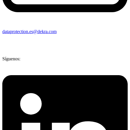
dataprotection.es@dekra.com
Síguenos: