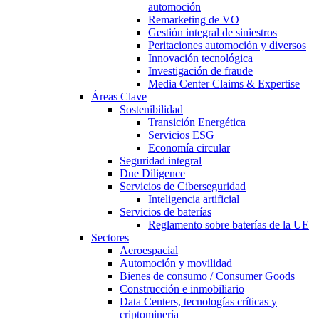
automoción
Remarketing de VO
Gestión integral de siniestros
Peritaciones automoción y diversos
Innovación tecnológica
Investigación de fraude
Media Center Claims & Expertise
Áreas Clave
Sostenibilidad
Transición Energética
Servicios ESG
Economía circular
Seguridad integral
Due Diligence
Servicios de Ciberseguridad
Inteligencia artificial
Servicios de baterías
Reglamento sobre baterías de la UE
Sectores
Aeroespacial
Automoción y movilidad
Bienes de consumo / Consumer Goods
Construcción e inmobiliario
Data Centers, tecnologías críticas y
criptominería