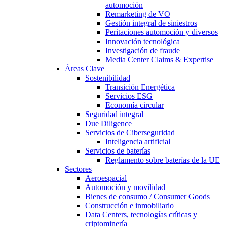
automoción
Remarketing de VO
Gestión integral de siniestros
Peritaciones automoción y diversos
Innovación tecnológica
Investigación de fraude
Media Center Claims & Expertise
Áreas Clave
Sostenibilidad
Transición Energética
Servicios ESG
Economía circular
Seguridad integral
Due Diligence
Servicios de Ciberseguridad
Inteligencia artificial
Servicios de baterías
Reglamento sobre baterías de la UE
Sectores
Aeroespacial
Automoción y movilidad
Bienes de consumo / Consumer Goods
Construcción e inmobiliario
Data Centers, tecnologías críticas y
criptominería