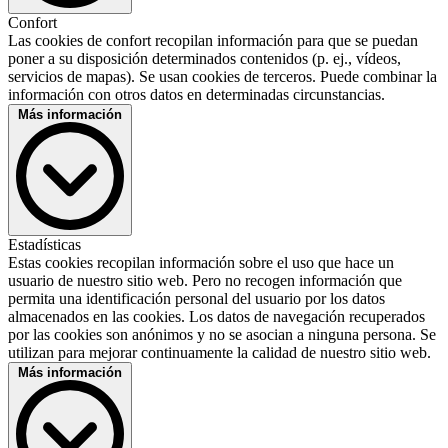
Matomo
Confort
Proveedor :
Las cookies de confort recopilan información para que se puedan
InnoCraft Ltd
poner a su disposición determinados contenidos (p. ej., vídeos,
Descripción :
servicios de mapas). Se usan cookies de terceros. Puede combinar la
Cookie para análisis de sitio web. Genera datos estadísticos sobre
información con otros datos en determinadas circunstancias.
cómo usa el visitante el sitio web.
Más información
Política de privacidad :
Host :
DEKRA
Nombres de cookies :
_pk_id, _pk_ref, _pk_ses, _pk_cvar, _pk_hsr, _pk_testcookie
Duración de cookies :
3 meses
Tencent
Estadísticas
Proveedor :
Estas cookies recopilan información sobre el uso que hace un
Friendly Captcha
Tencent Holdings Ltd.
usuario de nuestro sitio web. Pero no recogen información que
Proveedor :
Descripción :
permita una identificación personal del usuario por los datos
Friendly Captcha GmbH, Am Anger 3-5, 82237 Woerthsee,
Is used to display embedded Tencent content. Saves user settings
almacenados en las cookies. Los datos de navegación recuperados
Germany
when viewing an integrated video and provides usage statistics.
por las cookies son anónimos y no se asocian a ninguna persona. Se
Descripción :
Política de privacidad :
utilizan para mejorar continuamente la calidad de nuestro sitio web.
Protege nuestros formularios contra accesos automatizados abusivos
https://www.tencent.com/en-us/privacy-policy.html
Más información
(p. ej. bots). Garantiza servicios seguros y fiables conforme a la ley,
incluidos los intereses legítimos.
Política de privacidad :
Declaración de privacidad