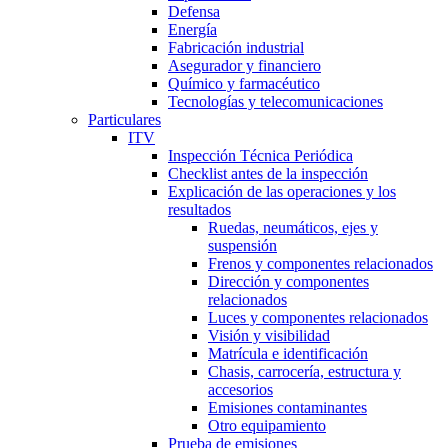
Defensa
Energía
Fabricación industrial
Asegurador y financiero
Químico y farmacéutico
Tecnologías y telecomunicaciones
Particulares
ITV
Inspección Técnica Periódica
Checklist antes de la inspección
Explicación de las operaciones y los
resultados
Ruedas, neumáticos, ejes y
suspensión
Frenos y componentes relacionados
Dirección y componentes
relacionados
Luces y componentes relacionados
Visión y visibilidad
Matrícula e identificación
Chasis, carrocería, estructura y
accesorios
Emisiones contaminantes
Otro equipamiento
Prueba de emisiones