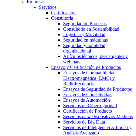
Empresas
Servicios
Certificación
Consultoría
Seguridad de Procesos
Consultoría en Sostenibilidad
Logística y Movilidad
Seguridad en máquinas
Seguridad y fiabilidad
organizacional
Artículos técnicos, descargables y
webinars
Ensayo y Certificación de Productos
Ensayos de Compatibilidad
Electromagnética (EMC) y
Radiofrecuencia
Ensayos de Seguridad de Productos
Ensayos de Conectividad
Ensayos de Automoción
Servicios de Ciberseguridad
Certificación de Producto
Servicios para Dispositivos Médicos
Servicios de Big Data
Servicios de Inteligencia Artificial y
Análisis Avanzado