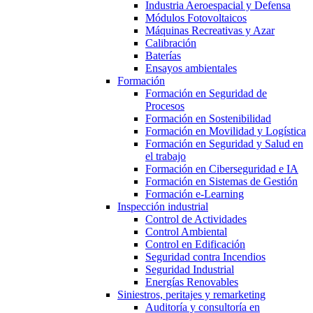
Industria Aeroespacial y Defensa
Módulos Fotovoltaicos
Máquinas Recreativas y Azar
Calibración
Baterías
Ensayos ambientales
Formación
Formación en Seguridad de
Procesos
Formación en Sostenibilidad
Formación en Movilidad y Logística
Formación en Seguridad y Salud en
el trabajo
Formación en Ciberseguridad e IA
Formación en Sistemas de Gestión
Formación e-Learning
Inspección industrial
Control de Actividades
Control Ambiental
Control en Edificación
Seguridad contra Incendios
Seguridad Industrial
Energías Renovables
Siniestros, peritajes y remarketing
Auditoría y consultoría en