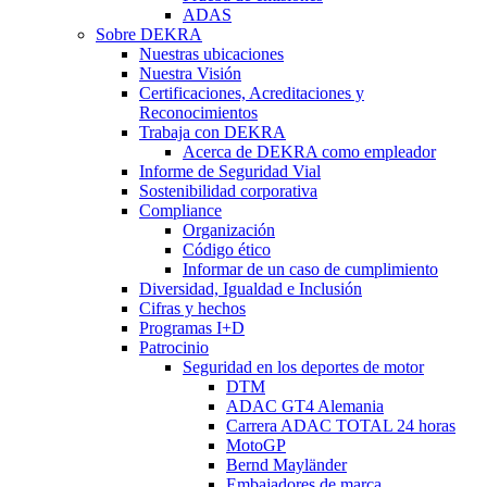
ADAS
Sobre DEKRA
Nuestras ubicaciones
Nuestra Visión
Certificaciones, Acreditaciones y
Reconocimientos
Trabaja con DEKRA
Acerca de DEKRA como empleador
Informe de Seguridad Vial
Sostenibilidad corporativa
Compliance
Organización
Código ético
Informar de un caso de cumplimiento
Diversidad, Igualdad e Inclusión
Cifras y hechos
Programas I+D
Patrocinio
Seguridad en los deportes de motor
DTM
ADAC GT4 Alemania
Carrera ADAC TOTAL 24 horas
MotoGP
Bernd Mayländer
Embajadores de marca