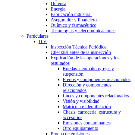
Defensa
Energía
Fabricación industrial
Asegurador y financiero
Químico y farmacéutico
Tecnologías y telecomunicaciones
Particulares
ITV
Inspección Técnica Periódica
Checklist antes de la inspección
Explicación de las operaciones y los
resultados
Ruedas, neumáticos, ejes y
suspensión
Frenos y componentes relacionados
Dirección y componentes
relacionados
Luces y componentes relacionados
Visión y visibilidad
Matrícula e identificación
Chasis, carrocería, estructura y
accesorios
Emisiones contaminantes
Otro equipamiento
Prueba de emisiones