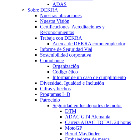
ADAS
Sobre DEKRA
Nuestras ubicaciones
Nuestra Visión
Certificaciones, Acreditaciones y
Reconocimientos
Trabaja con DEKRA
Acerca de DEKRA como empleador
Informe de Seguridad Vial
Sostenibilidad corporativa
Compliance
Organización
Código ético
Informar de un caso de cumplimiento
Diversidad, Igualdad e Inclusión
Cifras y hechos
Programas I+D
Patrocinio
Seguridad en los deportes de motor
DTM
ADAC GT4 Alemania
Carrera ADAC TOTAL 24 horas
MotoGP
Bernd Mayländer
Embajadores de marca