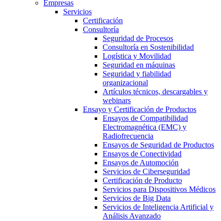
Empresas
Servicios
Certificación
Consultoría
Seguridad de Procesos
Consultoría en Sostenibilidad
Logística y Movilidad
Seguridad en máquinas
Seguridad y fiabilidad
organizacional
Artículos técnicos, descargables y
webinars
Ensayo y Certificación de Productos
Ensayos de Compatibilidad
Electromagnética (EMC) y
Radiofrecuencia
Ensayos de Seguridad de Productos
Ensayos de Conectividad
Ensayos de Automoción
Servicios de Ciberseguridad
Certificación de Producto
Servicios para Dispositivos Médicos
Servicios de Big Data
Servicios de Inteligencia Artificial y
Análisis Avanzado