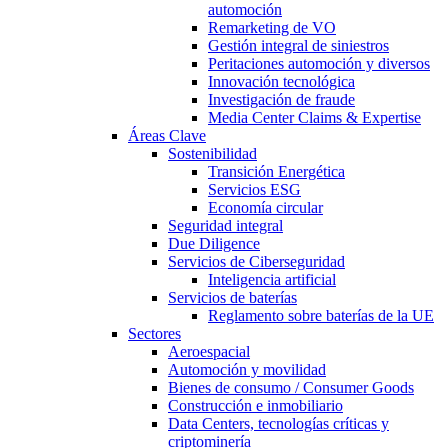
automoción
Remarketing de VO
Gestión integral de siniestros
Peritaciones automoción y diversos
Innovación tecnológica
Investigación de fraude
Media Center Claims & Expertise
Áreas Clave
Sostenibilidad
Transición Energética
Servicios ESG
Economía circular
Seguridad integral
Due Diligence
Servicios de Ciberseguridad
Inteligencia artificial
Servicios de baterías
Reglamento sobre baterías de la UE
Sectores
Aeroespacial
Automoción y movilidad
Bienes de consumo / Consumer Goods
Construcción e inmobiliario
Data Centers, tecnologías críticas y
criptominería