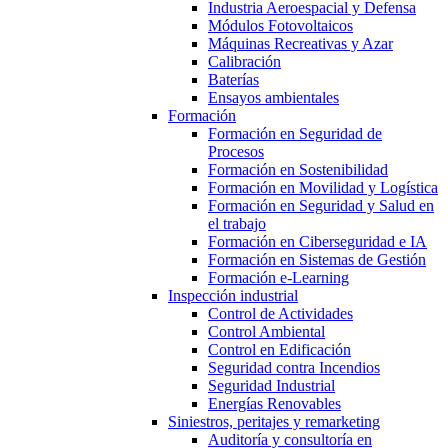
Industria Aeroespacial y Defensa
Módulos Fotovoltaicos
Máquinas Recreativas y Azar
Calibración
Baterías
Ensayos ambientales
Formación
Formación en Seguridad de
Procesos
Formación en Sostenibilidad
Formación en Movilidad y Logística
Formación en Seguridad y Salud en
el trabajo
Formación en Ciberseguridad e IA
Formación en Sistemas de Gestión
Formación e-Learning
Inspección industrial
Control de Actividades
Control Ambiental
Control en Edificación
Seguridad contra Incendios
Seguridad Industrial
Energías Renovables
Siniestros, peritajes y remarketing
Auditoría y consultoría en