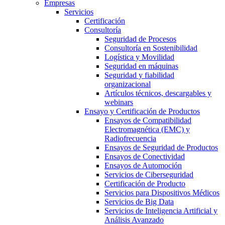
Empresas
Servicios
Certificación
Consultoría
Seguridad de Procesos
Consultoría en Sostenibilidad
Logística y Movilidad
Seguridad en máquinas
Seguridad y fiabilidad
organizacional
Artículos técnicos, descargables y
webinars
Ensayo y Certificación de Productos
Ensayos de Compatibilidad
Electromagnética (EMC) y
Radiofrecuencia
Ensayos de Seguridad de Productos
Ensayos de Conectividad
Ensayos de Automoción
Servicios de Ciberseguridad
Certificación de Producto
Servicios para Dispositivos Médicos
Servicios de Big Data
Servicios de Inteligencia Artificial y
Análisis Avanzado