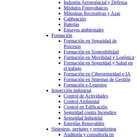
Industria Aeroespacial y Defensa
Módulos Fotovoltaicos
Máquinas Recreativas y Azar
Calibración
Baterías
Ensayos ambientales
Formación
Formación en Seguridad de
Procesos
Formación en Sostenibilidad
Formación en Movilidad y Logística
Formación en Seguridad y Salud en
el trabajo
Formación en Ciberseguridad e IA
Formación en Sistemas de Gestión
Formación e-Learning
Inspección industrial
Control de Actividades
Control Ambiental
Control en Edificación
Seguridad contra Incendios
Seguridad Industrial
Energías Renovables
Siniestros, peritajes y remarketing
Auditoría y consultoría en