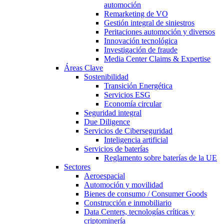
automoción
Remarketing de VO
Gestión integral de siniestros
Peritaciones automoción y diversos
Innovación tecnológica
Investigación de fraude
Media Center Claims & Expertise
Áreas Clave
Sostenibilidad
Transición Energética
Servicios ESG
Economía circular
Seguridad integral
Due Diligence
Servicios de Ciberseguridad
Inteligencia artificial
Servicios de baterías
Reglamento sobre baterías de la UE
Sectores
Aeroespacial
Automoción y movilidad
Bienes de consumo / Consumer Goods
Construcción e inmobiliario
Data Centers, tecnologías críticas y
criptominería