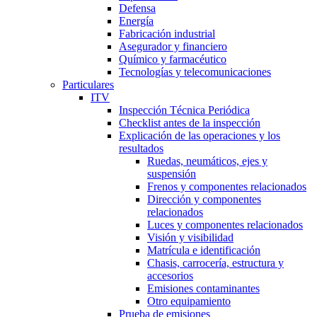
Defensa
Energía
Fabricación industrial
Asegurador y financiero
Químico y farmacéutico
Tecnologías y telecomunicaciones
Particulares
ITV
Inspección Técnica Periódica
Checklist antes de la inspección
Explicación de las operaciones y los
resultados
Ruedas, neumáticos, ejes y
suspensión
Frenos y componentes relacionados
Dirección y componentes
relacionados
Luces y componentes relacionados
Visión y visibilidad
Matrícula e identificación
Chasis, carrocería, estructura y
accesorios
Emisiones contaminantes
Otro equipamiento
Prueba de emisiones