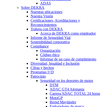
ADAS
Sobre DEKRA
Nuestras ubicaciones
Nuestra Visión
Certificaciones, Acreditaciones y
Reconocimientos
Trabaja con DEKRA
Acerca de DEKRA como empleador
Informe de Seguridad Vial
Sostenibilidad corporativa
Compliance
Organización
Código ético
Informar de un caso de cumplimiento
Diversidad, Igualdad e Inclusión
Cifras y hechos
Programas I+D
Patrocinio
Seguridad en los deportes de motor
DTM
ADAC GT4 Alemania
Carrera ADAC TOTAL 24 horas
MotoGP
Bernd Mayländer
Embajadores de marca