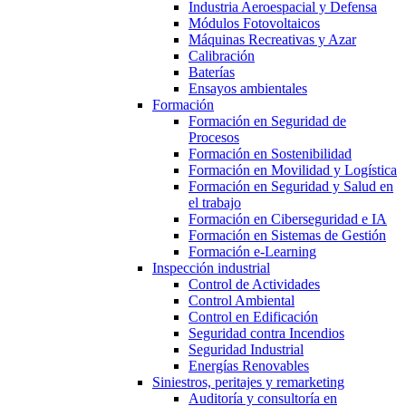
Industria Aeroespacial y Defensa
Módulos Fotovoltaicos
Máquinas Recreativas y Azar
Calibración
Baterías
Ensayos ambientales
Formación
Formación en Seguridad de
Procesos
Formación en Sostenibilidad
Formación en Movilidad y Logística
Formación en Seguridad y Salud en
el trabajo
Formación en Ciberseguridad e IA
Formación en Sistemas de Gestión
Formación e-Learning
Inspección industrial
Control de Actividades
Control Ambiental
Control en Edificación
Seguridad contra Incendios
Seguridad Industrial
Energías Renovables
Siniestros, peritajes y remarketing
Auditoría y consultoría en