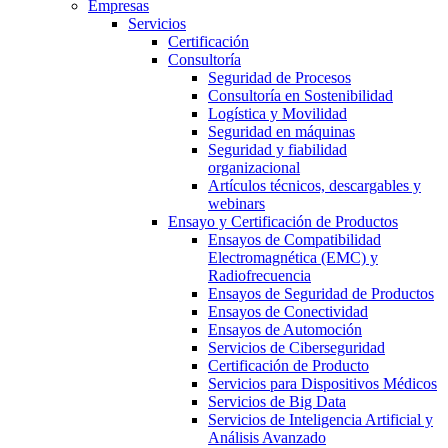
Empresas
Servicios
Certificación
Consultoría
Seguridad de Procesos
Consultoría en Sostenibilidad
Logística y Movilidad
Seguridad en máquinas
Seguridad y fiabilidad
organizacional
Artículos técnicos, descargables y
webinars
Ensayo y Certificación de Productos
Ensayos de Compatibilidad
Electromagnética (EMC) y
Radiofrecuencia
Ensayos de Seguridad de Productos
Ensayos de Conectividad
Ensayos de Automoción
Servicios de Ciberseguridad
Certificación de Producto
Servicios para Dispositivos Médicos
Servicios de Big Data
Servicios de Inteligencia Artificial y
Análisis Avanzado