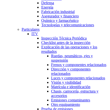
Defensa
Energía
Fabricación industrial
Asegurador y financiero
Químico y farmacéutico
Tecnologías y telecomunicaciones
Particulares
ITV
Inspección Técnica Periódica
Checklist antes de la inspección
Explicación de las operaciones y los
resultados
Ruedas, neumáticos, ejes y
suspensión
Frenos y componentes relacionados
Dirección y componentes
relacionados
Luces y componentes relacionados
Visión y visibilidad
Matrícula e identificación
Chasis, carrocería, estructura y
accesorios
Emisiones contaminantes
Otro equipamiento
Prueba de emisiones