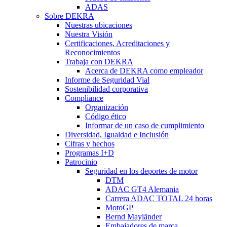
ADAS
Sobre DEKRA
Nuestras ubicaciones
Nuestra Visión
Certificaciones, Acreditaciones y
Reconocimientos
Trabaja con DEKRA
Acerca de DEKRA como empleador
Informe de Seguridad Vial
Sostenibilidad corporativa
Compliance
Organización
Código ético
Informar de un caso de cumplimiento
Diversidad, Igualdad e Inclusión
Cifras y hechos
Programas I+D
Patrocinio
Seguridad en los deportes de motor
DTM
ADAC GT4 Alemania
Carrera ADAC TOTAL 24 horas
MotoGP
Bernd Mayländer
Embajadores de marca