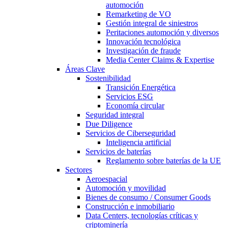
automoción
Remarketing de VO
Gestión integral de siniestros
Peritaciones automoción y diversos
Innovación tecnológica
Investigación de fraude
Media Center Claims & Expertise
Áreas Clave
Sostenibilidad
Transición Energética
Servicios ESG
Economía circular
Seguridad integral
Due Diligence
Servicios de Ciberseguridad
Inteligencia artificial
Servicios de baterías
Reglamento sobre baterías de la UE
Sectores
Aeroespacial
Automoción y movilidad
Bienes de consumo / Consumer Goods
Construcción e inmobiliario
Data Centers, tecnologías críticas y
criptominería