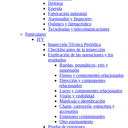
Defensa
Energía
Fabricación industrial
Asegurador y financiero
Químico y farmacéutico
Tecnologías y telecomunicaciones
Particulares
ITV
Inspección Técnica Periódica
Checklist antes de la inspección
Explicación de las operaciones y los
resultados
Ruedas, neumáticos, ejes y
suspensión
Frenos y componentes relacionados
Dirección y componentes
relacionados
Luces y componentes relacionados
Visión y visibilidad
Matrícula e identificación
Chasis, carrocería, estructura y
accesorios
Emisiones contaminantes
Otro equipamiento
Prueba de emisiones