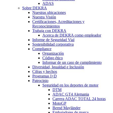
ADAS
Sobre DEKRA
Nuestras ubicaciones
Nuestra Visión
Certificaciones, Acreditaciones y
Reconocimientos
Trabaja con DEKRA
Acerca de DEKRA como empleador
Informe de Seguridad Vial
Sostenibilidad corporativa
Compliance
Organización
Código ético
Informar de un caso de cumplimiento
Diversidad, Igualdad e Inclusión
Cifras y hechos
Programas I+D
Patrocinio
Seguridad en los deportes de motor
DTM
ADAC GT4 Alemania
Carrera ADAC TOTAL 24 horas
MotoGP
Bernd Mayländer
Embajadores de marca