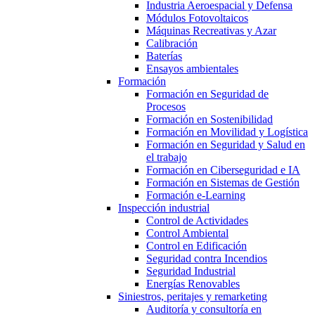
Industria Aeroespacial y Defensa
Módulos Fotovoltaicos
Máquinas Recreativas y Azar
Calibración
Baterías
Ensayos ambientales
Formación
Formación en Seguridad de
Procesos
Formación en Sostenibilidad
Formación en Movilidad y Logística
Formación en Seguridad y Salud en
el trabajo
Formación en Ciberseguridad e IA
Formación en Sistemas de Gestión
Formación e-Learning
Inspección industrial
Control de Actividades
Control Ambiental
Control en Edificación
Seguridad contra Incendios
Seguridad Industrial
Energías Renovables
Siniestros, peritajes y remarketing
Auditoría y consultoría en