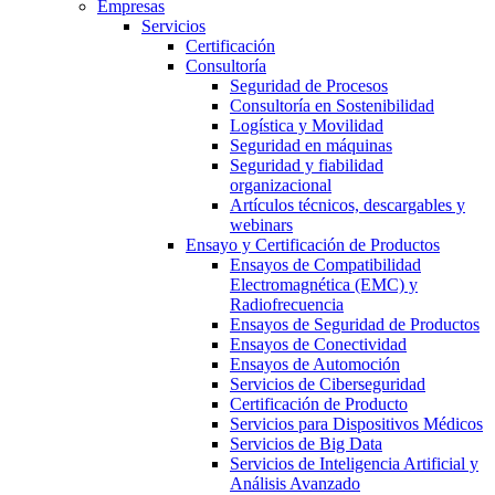
Empresas
Servicios
Certificación
Consultoría
Seguridad de Procesos
Consultoría en Sostenibilidad
Logística y Movilidad
Seguridad en máquinas
Seguridad y fiabilidad
organizacional
Artículos técnicos, descargables y
webinars
Ensayo y Certificación de Productos
Ensayos de Compatibilidad
Electromagnética (EMC) y
Radiofrecuencia
Ensayos de Seguridad de Productos
Ensayos de Conectividad
Ensayos de Automoción
Servicios de Ciberseguridad
Certificación de Producto
Servicios para Dispositivos Médicos
Servicios de Big Data
Servicios de Inteligencia Artificial y
Análisis Avanzado