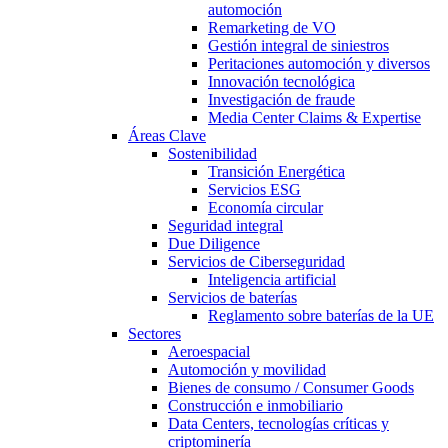
automoción
Remarketing de VO
Gestión integral de siniestros
Peritaciones automoción y diversos
Innovación tecnológica
Investigación de fraude
Media Center Claims & Expertise
Áreas Clave
Sostenibilidad
Transición Energética
Servicios ESG
Economía circular
Seguridad integral
Due Diligence
Servicios de Ciberseguridad
Inteligencia artificial
Servicios de baterías
Reglamento sobre baterías de la UE
Sectores
Aeroespacial
Automoción y movilidad
Bienes de consumo / Consumer Goods
Construcción e inmobiliario
Data Centers, tecnologías críticas y
criptominería