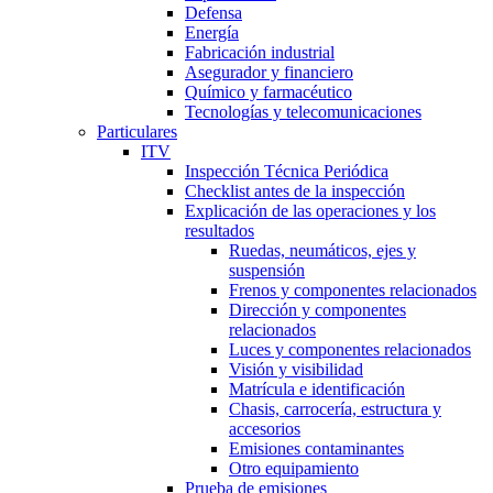
Defensa
Energía
Fabricación industrial
Asegurador y financiero
Químico y farmacéutico
Tecnologías y telecomunicaciones
Particulares
ITV
Inspección Técnica Periódica
Checklist antes de la inspección
Explicación de las operaciones y los
resultados
Ruedas, neumáticos, ejes y
suspensión
Frenos y componentes relacionados
Dirección y componentes
relacionados
Luces y componentes relacionados
Visión y visibilidad
Matrícula e identificación
Chasis, carrocería, estructura y
accesorios
Emisiones contaminantes
Otro equipamiento
Prueba de emisiones