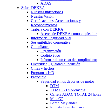
ADAS
Sobre DEKRA
Nuestras ubicaciones
Nuestra Visión
Certificaciones, Acreditaciones y
Reconocimientos
Trabaja con DEKRA
Acerca de DEKRA como empleador
Informe de Seguridad Vial
Sostenibilidad corporativa
Compliance
Organización
Código ético
Informar de un caso de cumplimiento
Diversidad, Igualdad e Inclusión
Cifras y hechos
Programas I+D
Patrocinio
Seguridad en los deportes de motor
DTM
ADAC GT4 Alemania
Carrera ADAC TOTAL 24 horas
MotoGP
Bernd Mayländer
Embajadores de marca