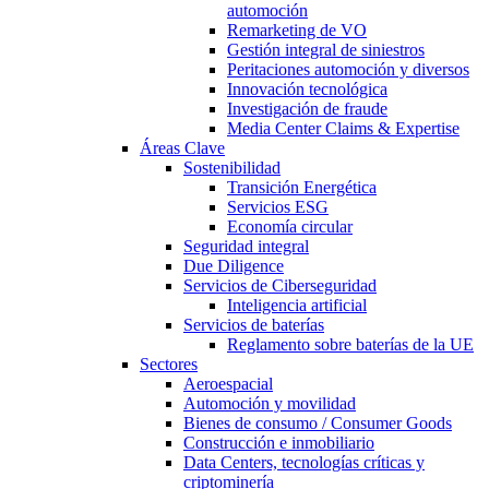
automoción
Remarketing de VO
Gestión integral de siniestros
Peritaciones automoción y diversos
Innovación tecnológica
Investigación de fraude
Media Center Claims & Expertise
Áreas Clave
Sostenibilidad
Transición Energética
Servicios ESG
Economía circular
Seguridad integral
Due Diligence
Servicios de Ciberseguridad
Inteligencia artificial
Servicios de baterías
Reglamento sobre baterías de la UE
Sectores
Aeroespacial
Automoción y movilidad
Bienes de consumo / Consumer Goods
Construcción e inmobiliario
Data Centers, tecnologías críticas y
criptominería