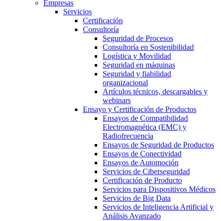
Empresas
Servicios
Certificación
Consultoría
Seguridad de Procesos
Consultoría en Sostenibilidad
Logística y Movilidad
Seguridad en máquinas
Seguridad y fiabilidad
organizacional
Artículos técnicos, descargables y
webinars
Ensayo y Certificación de Productos
Ensayos de Compatibilidad
Electromagnética (EMC) y
Radiofrecuencia
Ensayos de Seguridad de Productos
Ensayos de Conectividad
Ensayos de Automoción
Servicios de Ciberseguridad
Certificación de Producto
Servicios para Dispositivos Médicos
Servicios de Big Data
Servicios de Inteligencia Artificial y
Análisis Avanzado