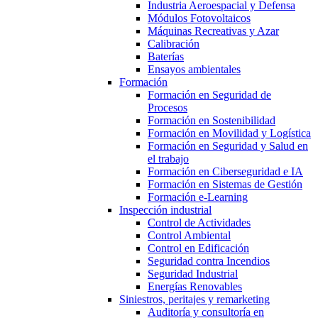
Industria Aeroespacial y Defensa
Módulos Fotovoltaicos
Máquinas Recreativas y Azar
Calibración
Baterías
Ensayos ambientales
Formación
Formación en Seguridad de
Procesos
Formación en Sostenibilidad
Formación en Movilidad y Logística
Formación en Seguridad y Salud en
el trabajo
Formación en Ciberseguridad e IA
Formación en Sistemas de Gestión
Formación e-Learning
Inspección industrial
Control de Actividades
Control Ambiental
Control en Edificación
Seguridad contra Incendios
Seguridad Industrial
Energías Renovables
Siniestros, peritajes y remarketing
Auditoría y consultoría en