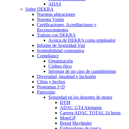
ADAS
Sobre DEKRA
Nuestras ubicaciones
Nuestra Visión
Certificaciones, Acreditaciones y
Reconocimientos
Trabaja con DEKRA
Acerca de DEKRA como empleador
Informe de Seguridad Vial
Sostenibilidad corporativa
Compliance
Organización
Código ético
Informar de un caso de cumplimiento
Diversidad, Igualdad e Inclusión
Cifras y hechos
Programas I+D
Patrocinio
Seguridad en los deportes de motor
DTM
ADAC GT4 Alemania
Carrera ADAC TOTAL 24 horas
MotoGP
Bernd Mayländer
Embajadores de marca