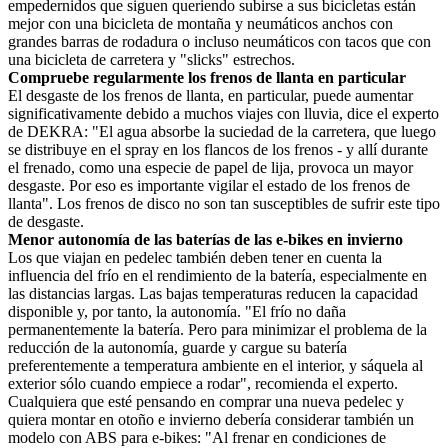
empedernidos que siguen queriendo subirse a sus bicicletas están
mejor con una bicicleta de montaña y neumáticos anchos con
grandes barras de rodadura o incluso neumáticos con tacos que con
una bicicleta de carretera y "slicks" estrechos.
Compruebe regularmente los frenos de llanta en particular
El desgaste de los frenos de llanta, en particular, puede aumentar
significativamente debido a muchos viajes con lluvia, dice el experto
de DEKRA: "El agua absorbe la suciedad de la carretera, que luego
se distribuye en el spray en los flancos de los frenos - y allí durante
el frenado, como una especie de papel de lija, provoca un mayor
desgaste. Por eso es importante vigilar el estado de los frenos de
llanta". Los frenos de disco no son tan susceptibles de sufrir este tipo
de desgaste.
Menor autonomía de las baterías de las e-bikes en invierno
Los que viajan en pedelec también deben tener en cuenta la
influencia del frío en el rendimiento de la batería, especialmente en
las distancias largas. Las bajas temperaturas reducen la capacidad
disponible y, por tanto, la autonomía. "El frío no daña
permanentemente la batería. Pero para minimizar el problema de la
reducción de la autonomía, guarde y cargue su batería
preferentemente a temperatura ambiente en el interior, y sáquela al
exterior sólo cuando empiece a rodar", recomienda el experto.
Cualquiera que esté pensando en comprar una nueva pedelec y
quiera montar en otoño e invierno debería considerar también un
modelo con ABS para e-bikes: "Al frenar en condiciones de