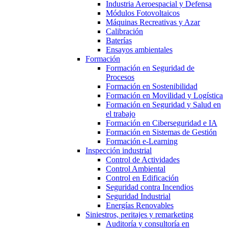
Industria Aeroespacial y Defensa
Módulos Fotovoltaicos
Máquinas Recreativas y Azar
Calibración
Baterías
Ensayos ambientales
Formación
Formación en Seguridad de
Procesos
Formación en Sostenibilidad
Formación en Movilidad y Logística
Formación en Seguridad y Salud en
el trabajo
Formación en Ciberseguridad e IA
Formación en Sistemas de Gestión
Formación e-Learning
Inspección industrial
Control de Actividades
Control Ambiental
Control en Edificación
Seguridad contra Incendios
Seguridad Industrial
Energías Renovables
Siniestros, peritajes y remarketing
Auditoría y consultoría en