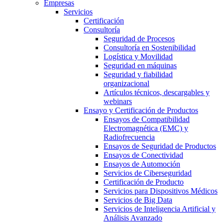
Empresas
Servicios
Certificación
Consultoría
Seguridad de Procesos
Consultoría en Sostenibilidad
Logística y Movilidad
Seguridad en máquinas
Seguridad y fiabilidad
organizacional
Artículos técnicos, descargables y
webinars
Ensayo y Certificación de Productos
Ensayos de Compatibilidad
Electromagnética (EMC) y
Radiofrecuencia
Ensayos de Seguridad de Productos
Ensayos de Conectividad
Ensayos de Automoción
Servicios de Ciberseguridad
Certificación de Producto
Servicios para Dispositivos Médicos
Servicios de Big Data
Servicios de Inteligencia Artificial y
Análisis Avanzado