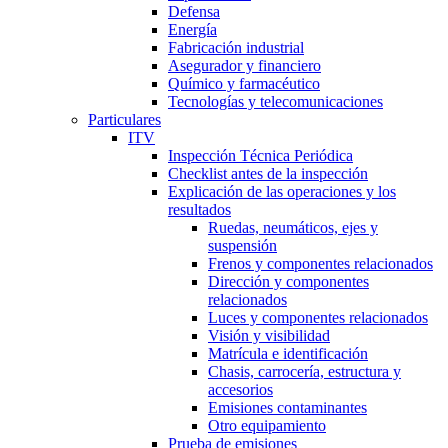
Defensa
Energía
Fabricación industrial
Asegurador y financiero
Químico y farmacéutico
Tecnologías y telecomunicaciones
Particulares
ITV
Inspección Técnica Periódica
Checklist antes de la inspección
Explicación de las operaciones y los
resultados
Ruedas, neumáticos, ejes y
suspensión
Frenos y componentes relacionados
Dirección y componentes
relacionados
Luces y componentes relacionados
Visión y visibilidad
Matrícula e identificación
Chasis, carrocería, estructura y
accesorios
Emisiones contaminantes
Otro equipamiento
Prueba de emisiones