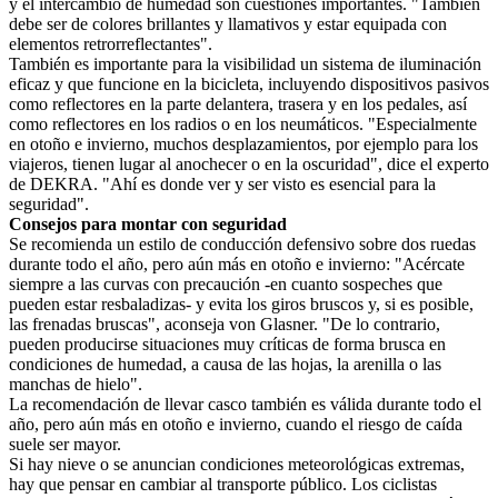
y el intercambio de humedad son cuestiones importantes. "También
debe ser de colores brillantes y llamativos y estar equipada con
elementos retrorreflectantes".
También es importante para la visibilidad un sistema de iluminación
eficaz y que funcione en la bicicleta, incluyendo dispositivos pasivos
como reflectores en la parte delantera, trasera y en los pedales, así
como reflectores en los radios o en los neumáticos. "Especialmente
en otoño e invierno, muchos desplazamientos, por ejemplo para los
viajeros, tienen lugar al anochecer o en la oscuridad", dice el experto
de DEKRA. "Ahí es donde ver y ser visto es esencial para la
seguridad".
Consejos para montar con seguridad
Se recomienda un estilo de conducción defensivo sobre dos ruedas
durante todo el año, pero aún más en otoño e invierno: "Acércate
siempre a las curvas con precaución -en cuanto sospeches que
pueden estar resbaladizas- y evita los giros bruscos y, si es posible,
las frenadas bruscas", aconseja von Glasner. "De lo contrario,
pueden producirse situaciones muy críticas de forma brusca en
condiciones de humedad, a causa de las hojas, la arenilla o las
manchas de hielo".
La recomendación de llevar casco también es válida durante todo el
año, pero aún más en otoño e invierno, cuando el riesgo de caída
suele ser mayor.
Si hay nieve o se anuncian condiciones meteorológicas extremas,
hay que pensar en cambiar al transporte público. Los ciclistas