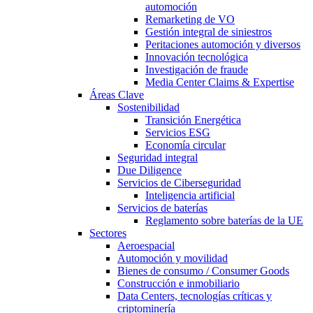
automoción
Remarketing de VO
Gestión integral de siniestros
Peritaciones automoción y diversos
Innovación tecnológica
Investigación de fraude
Media Center Claims & Expertise
Áreas Clave
Sostenibilidad
Transición Energética
Servicios ESG
Economía circular
Seguridad integral
Due Diligence
Servicios de Ciberseguridad
Inteligencia artificial
Servicios de baterías
Reglamento sobre baterías de la UE
Sectores
Aeroespacial
Automoción y movilidad
Bienes de consumo / Consumer Goods
Construcción e inmobiliario
Data Centers, tecnologías críticas y
criptominería