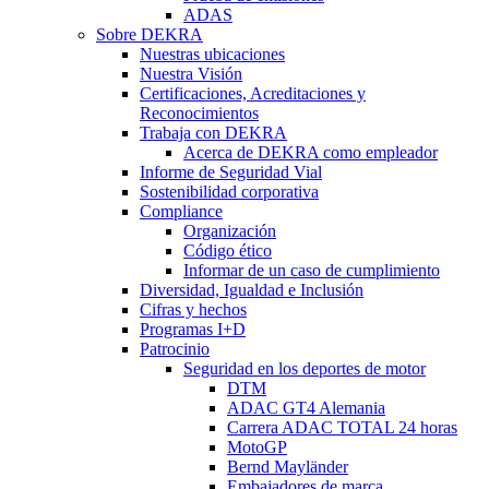
ADAS
Sobre DEKRA
Nuestras ubicaciones
Nuestra Visión
Certificaciones, Acreditaciones y
Reconocimientos
Trabaja con DEKRA
Acerca de DEKRA como empleador
Informe de Seguridad Vial
Sostenibilidad corporativa
Compliance
Organización
Código ético
Informar de un caso de cumplimiento
Diversidad, Igualdad e Inclusión
Cifras y hechos
Programas I+D
Patrocinio
Seguridad en los deportes de motor
DTM
ADAC GT4 Alemania
Carrera ADAC TOTAL 24 horas
MotoGP
Bernd Mayländer
Embajadores de marca