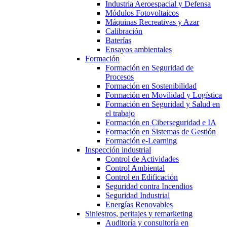
Industria Aeroespacial y Defensa
Módulos Fotovoltaicos
Máquinas Recreativas y Azar
Calibración
Baterías
Ensayos ambientales
Formación
Formación en Seguridad de
Procesos
Formación en Sostenibilidad
Formación en Movilidad y Logística
Formación en Seguridad y Salud en
el trabajo
Formación en Ciberseguridad e IA
Formación en Sistemas de Gestión
Formación e-Learning
Inspección industrial
Control de Actividades
Control Ambiental
Control en Edificación
Seguridad contra Incendios
Seguridad Industrial
Energías Renovables
Siniestros, peritajes y remarketing
Auditoría y consultoría en