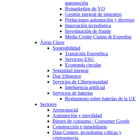
automoción
Remarketing de VO
Gestión integral de siniestros
Peritaciones automoción y diversos
Innovación tecnológica
Investigación de fraude
Media Center Claims & Expertise
Áreas Clave
Sostenibilidad
Transición Energética
Servicios ESG
Economía circular
Seguridad integral
Due Diligence
Servicios de Ciberseguridad
Inteligencia artificial
Servicios de baterías
Reglamento sobre baterías de la UE
Sectores
Aeroespacial
Automoción y movilidad
Bienes de consumo / Consumer Goods
Construcción e inmobiliario
Data Centers, tecnologías críticas y
criptominería