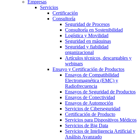
Empresas
Servicios
Certificación
Consultoría
Seguridad de Procesos
Consultoría en Sostenibilidad
Logística y Movilidad
Seguridad en máquinas
Seguridad y fiabilidad
organizacional
Artículos técnicos, descargables y
webinars
Ensayo y Certificación de Productos
Ensayos de Compatibilidad
Electromagnética (EMC) y
Radiofrecuencia
Ensayos de Seguridad de Productos
Ensayos de Conectividad
Ensayos de Automoción
Servicios de Ciberseguridad
Certificación de Producto
Servicios para Dispositivos Médicos
Servicios de Big Data
Servicios de Inteligencia Artificial y
Análisis Avanzado