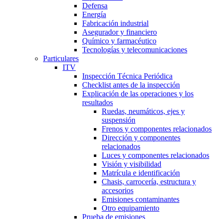
Defensa
Energía
Fabricación industrial
Asegurador y financiero
Químico y farmacéutico
Tecnologías y telecomunicaciones
Particulares
ITV
Inspección Técnica Periódica
Checklist antes de la inspección
Explicación de las operaciones y los
resultados
Ruedas, neumáticos, ejes y
suspensión
Frenos y componentes relacionados
Dirección y componentes
relacionados
Luces y componentes relacionados
Visión y visibilidad
Matrícula e identificación
Chasis, carrocería, estructura y
accesorios
Emisiones contaminantes
Otro equipamiento
Prueba de emisiones