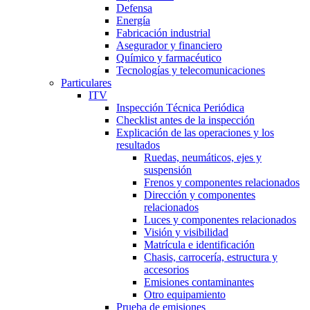
Defensa
Energía
Fabricación industrial
Asegurador y financiero
Químico y farmacéutico
Tecnologías y telecomunicaciones
Particulares
ITV
Inspección Técnica Periódica
Checklist antes de la inspección
Explicación de las operaciones y los
resultados
Ruedas, neumáticos, ejes y
suspensión
Frenos y componentes relacionados
Dirección y componentes
relacionados
Luces y componentes relacionados
Visión y visibilidad
Matrícula e identificación
Chasis, carrocería, estructura y
accesorios
Emisiones contaminantes
Otro equipamiento
Prueba de emisiones