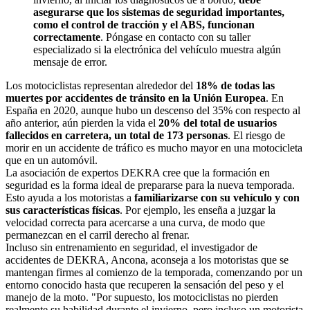
asegurarse que los sistemas de seguridad importantes,
como el control de tracción y el ABS, funcionan
correctamente
. Póngase en contacto con su taller
especializado si la electrónica del vehículo muestra algún
mensaje de error.
Los motociclistas representan alrededor del
18% de todas las
muertes por accidentes de tránsito en la Unión Europea
. En
España en 2020, aunque hubo un descenso del 35% con respecto al
año anterior, aún pierden la vida el
20% del total de usuarios
fallecidos en carretera, un total de 173 personas
. El riesgo de
morir en un accidente de tráfico es mucho mayor en una motocicleta
que en un automóvil.
La asociación de expertos DEKRA cree que la formación en
seguridad es la forma ideal de prepararse para la nueva temporada.
Esto ayuda a los motoristas a
familiarizarse con su vehículo y con
sus características físicas
. Por ejemplo, les enseña a juzgar la
velocidad correcta para acercarse a una curva, de modo que
permanezcan en el carril derecho al frenar.
Incluso sin entrenamiento en seguridad, el investigador de
accidentes de DEKRA, Ancona, aconseja a los motoristas que se
mantengan firmes al comienzo de la temporada, comenzando por un
entorno conocido hasta que recuperen la sensación del peso y el
manejo de la moto. "Por supuesto, los motociclistas no pierden
realmente su habilidad durante el invierno, pero incluso un motorista