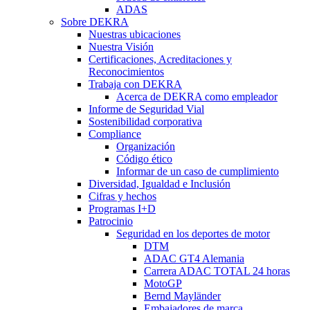
ADAS
Sobre DEKRA
Nuestras ubicaciones
Nuestra Visión
Certificaciones, Acreditaciones y
Reconocimientos
Trabaja con DEKRA
Acerca de DEKRA como empleador
Informe de Seguridad Vial
Sostenibilidad corporativa
Compliance
Organización
Código ético
Informar de un caso de cumplimiento
Diversidad, Igualdad e Inclusión
Cifras y hechos
Programas I+D
Patrocinio
Seguridad en los deportes de motor
DTM
ADAC GT4 Alemania
Carrera ADAC TOTAL 24 horas
MotoGP
Bernd Mayländer
Embajadores de marca