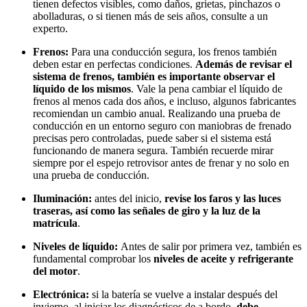
tienen defectos visibles, como daños, grietas, pinchazos o
abolladuras, o si tienen más de seis años, consulte a un
experto.
Frenos:
Para una conducción segura, los frenos también
deben estar en perfectas condiciones.
Además de revisar el
sistema de frenos, también es importante observar el
líquido de los mismos
. Vale la pena cambiar el líquido de
frenos al menos cada dos años, e incluso, algunos fabricantes
recomiendan un cambio anual. Realizando una prueba de
conducción en un entorno seguro con maniobras de frenado
precisas pero controladas, puede saber si el sistema está
funcionando de manera segura. También recuerde mirar
siempre por el espejo retrovisor antes de frenar y no solo en
una prueba de conducción.
Iluminación:
antes del inicio,
revise los faros y las luces
traseras, así como las señales de giro y la luz de la
matrícula
.
Niveles de líquido:
Antes de salir por primera vez, también es
fundamental comprobar los
niveles de aceite y refrigerante
del motor
.
Electrónica:
si la batería se vuelve a instalar después del
invierno, al iniciar los diagnósticos de a bordo,
debe