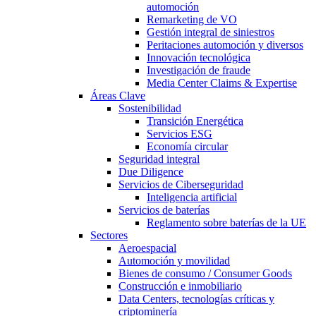
automoción
Remarketing de VO
Gestión integral de siniestros
Peritaciones automoción y diversos
Innovación tecnológica
Investigación de fraude
Media Center Claims & Expertise
Áreas Clave
Sostenibilidad
Transición Energética
Servicios ESG
Economía circular
Seguridad integral
Due Diligence
Servicios de Ciberseguridad
Inteligencia artificial
Servicios de baterías
Reglamento sobre baterías de la UE
Sectores
Aeroespacial
Automoción y movilidad
Bienes de consumo / Consumer Goods
Construcción e inmobiliario
Data Centers, tecnologías críticas y
criptominería