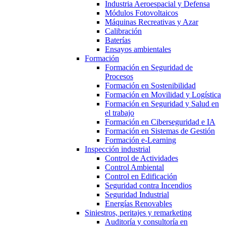
Industria Aeroespacial y Defensa
Módulos Fotovoltaicos
Máquinas Recreativas y Azar
Calibración
Baterías
Ensayos ambientales
Formación
Formación en Seguridad de
Procesos
Formación en Sostenibilidad
Formación en Movilidad y Logística
Formación en Seguridad y Salud en
el trabajo
Formación en Ciberseguridad e IA
Formación en Sistemas de Gestión
Formación e-Learning
Inspección industrial
Control de Actividades
Control Ambiental
Control en Edificación
Seguridad contra Incendios
Seguridad Industrial
Energías Renovables
Siniestros, peritajes y remarketing
Auditoría y consultoría en