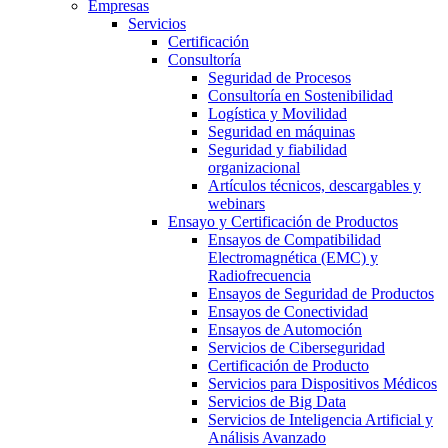
Empresas
Servicios
Certificación
Consultoría
Seguridad de Procesos
Consultoría en Sostenibilidad
Logística y Movilidad
Seguridad en máquinas
Seguridad y fiabilidad
organizacional
Artículos técnicos, descargables y
webinars
Ensayo y Certificación de Productos
Ensayos de Compatibilidad
Electromagnética (EMC) y
Radiofrecuencia
Ensayos de Seguridad de Productos
Ensayos de Conectividad
Ensayos de Automoción
Servicios de Ciberseguridad
Certificación de Producto
Servicios para Dispositivos Médicos
Servicios de Big Data
Servicios de Inteligencia Artificial y
Análisis Avanzado