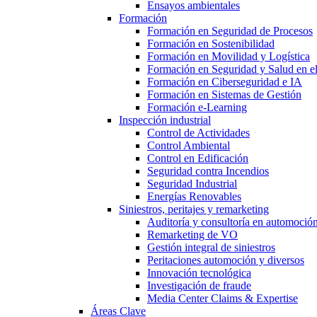
Ensayos ambientales
Formación
Formación en Seguridad de Procesos
Formación en Sostenibilidad
Formación en Movilidad y Logística
Formación en Seguridad y Salud en el
Formación en Ciberseguridad e IA
Formación en Sistemas de Gestión
Formación e-Learning
Inspección industrial
Control de Actividades
Control Ambiental
Control en Edificación
Seguridad contra Incendios
Seguridad Industrial
Energías Renovables
Siniestros, peritajes y remarketing
Auditoría y consultoría en automoció
Remarketing de VO
Gestión integral de siniestros
Peritaciones automoción y diversos
Innovación tecnológica
Investigación de fraude
Media Center Claims & Expertise
Áreas Clave