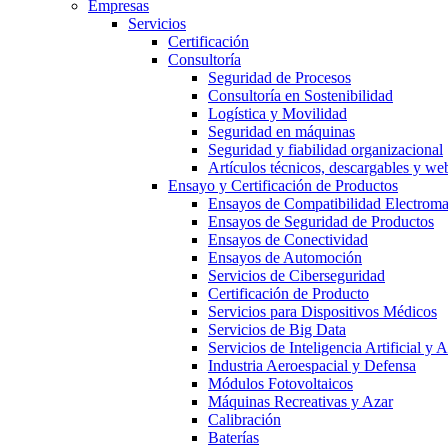
Empresas
Servicios
Certificación
Consultoría
Seguridad de Procesos
Consultoría en Sostenibilidad
Logística y Movilidad
Seguridad en máquinas
Seguridad y fiabilidad organizacional
Artículos técnicos, descargables y we
Ensayo y Certificación de Productos
Ensayos de Compatibilidad Electrom
Ensayos de Seguridad de Productos
Ensayos de Conectividad
Ensayos de Automoción
Servicios de Ciberseguridad
Certificación de Producto
Servicios para Dispositivos Médicos
Servicios de Big Data
Servicios de Inteligencia Artificial y
Industria Aeroespacial y Defensa
Módulos Fotovoltaicos
Máquinas Recreativas y Azar
Calibración
Baterías