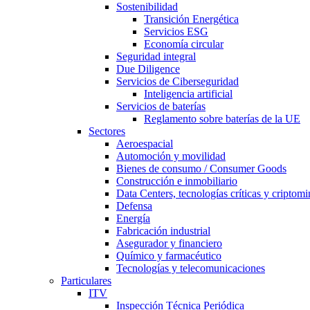
Sostenibilidad
Transición Energética
Servicios ESG
Economía circular
Seguridad integral
Due Diligence
Servicios de Ciberseguridad
Inteligencia artificial
Servicios de baterías
Reglamento sobre baterías de la UE
Sectores
Aeroespacial
Automoción y movilidad
Bienes de consumo / Consumer Goods
Construcción e inmobiliario
Data Centers, tecnologías críticas y criptomi
Defensa
Energía
Fabricación industrial
Asegurador y financiero
Químico y farmacéutico
Tecnologías y telecomunicaciones
Particulares
ITV
Inspección Técnica Periódica