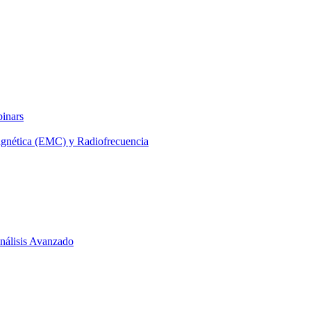
binars
agnética (EMC) y Radiofrecuencia
 Análisis Avanzado