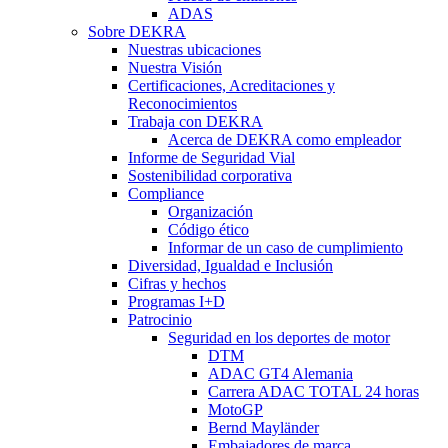
ADAS
Sobre DEKRA
Nuestras ubicaciones
Nuestra Visión
Certificaciones, Acreditaciones y
Reconocimientos
Trabaja con DEKRA
Acerca de DEKRA como empleador
Informe de Seguridad Vial
Sostenibilidad corporativa
Compliance
Organización
Código ético
Informar de un caso de cumplimiento
Diversidad, Igualdad e Inclusión
Cifras y hechos
Programas I+D
Patrocinio
Seguridad en los deportes de motor
DTM
ADAC GT4 Alemania
Carrera ADAC TOTAL 24 horas
MotoGP
Bernd Mayländer
Embajadores de marca