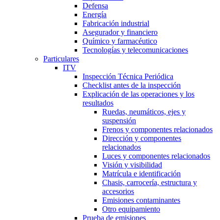
Defensa
Energía
Fabricación industrial
Asegurador y financiero
Químico y farmacéutico
Tecnologías y telecomunicaciones
Particulares
ITV
Inspección Técnica Periódica
Checklist antes de la inspección
Explicación de las operaciones y los
resultados
Ruedas, neumáticos, ejes y
suspensión
Frenos y componentes relacionados
Dirección y componentes
relacionados
Luces y componentes relacionados
Visión y visibilidad
Matrícula e identificación
Chasis, carrocería, estructura y
accesorios
Emisiones contaminantes
Otro equipamiento
Prueba de emisiones