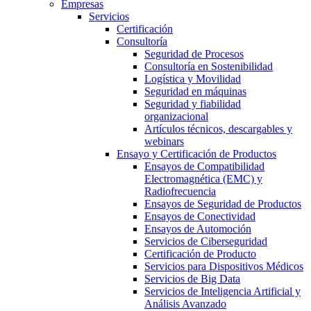
Empresas
Servicios
Certificación
Consultoría
Seguridad de Procesos
Consultoría en Sostenibilidad
Logística y Movilidad
Seguridad en máquinas
Seguridad y fiabilidad
organizacional
Artículos técnicos, descargables y
webinars
Ensayo y Certificación de Productos
Ensayos de Compatibilidad
Electromagnética (EMC) y
Radiofrecuencia
Ensayos de Seguridad de Productos
Ensayos de Conectividad
Ensayos de Automoción
Servicios de Ciberseguridad
Certificación de Producto
Servicios para Dispositivos Médicos
Servicios de Big Data
Servicios de Inteligencia Artificial y
Análisis Avanzado