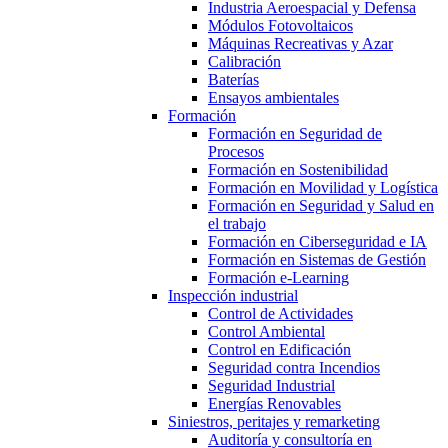
Industria Aeroespacial y Defensa
Módulos Fotovoltaicos
Máquinas Recreativas y Azar
Calibración
Baterías
Ensayos ambientales
Formación
Formación en Seguridad de
Procesos
Formación en Sostenibilidad
Formación en Movilidad y Logística
Formación en Seguridad y Salud en
el trabajo
Formación en Ciberseguridad e IA
Formación en Sistemas de Gestión
Formación e-Learning
Inspección industrial
Control de Actividades
Control Ambiental
Control en Edificación
Seguridad contra Incendios
Seguridad Industrial
Energías Renovables
Siniestros, peritajes y remarketing
Auditoría y consultoría en