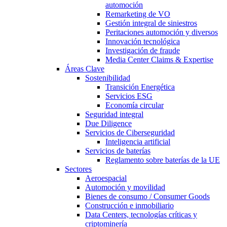
automoción
Remarketing de VO
Gestión integral de siniestros
Peritaciones automoción y diversos
Innovación tecnológica
Investigación de fraude
Media Center Claims & Expertise
Áreas Clave
Sostenibilidad
Transición Energética
Servicios ESG
Economía circular
Seguridad integral
Due Diligence
Servicios de Ciberseguridad
Inteligencia artificial
Servicios de baterías
Reglamento sobre baterías de la UE
Sectores
Aeroespacial
Automoción y movilidad
Bienes de consumo / Consumer Goods
Construcción e inmobiliario
Data Centers, tecnologías críticas y
criptominería