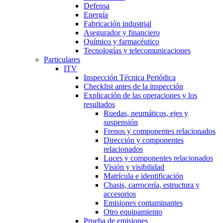
Defensa
Energía
Fabricación industrial
Asegurador y financiero
Químico y farmacéutico
Tecnologías y telecomunicaciones
Particulares
ITV
Inspección Técnica Periódica
Checklist antes de la inspección
Explicación de las operaciones y los
resultados
Ruedas, neumáticos, ejes y
suspensión
Frenos y componentes relacionados
Dirección y componentes
relacionados
Luces y componentes relacionados
Visión y visibilidad
Matrícula e identificación
Chasis, carrocería, estructura y
accesorios
Emisiones contaminantes
Otro equipamiento
Prueba de emisiones