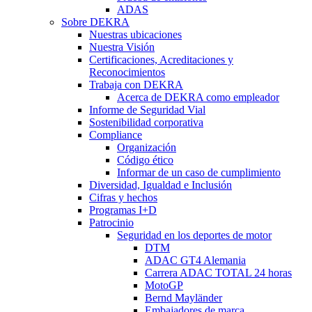
ADAS
Sobre DEKRA
Nuestras ubicaciones
Nuestra Visión
Certificaciones, Acreditaciones y
Reconocimientos
Trabaja con DEKRA
Acerca de DEKRA como empleador
Informe de Seguridad Vial
Sostenibilidad corporativa
Compliance
Organización
Código ético
Informar de un caso de cumplimiento
Diversidad, Igualdad e Inclusión
Cifras y hechos
Programas I+D
Patrocinio
Seguridad en los deportes de motor
DTM
ADAC GT4 Alemania
Carrera ADAC TOTAL 24 horas
MotoGP
Bernd Mayländer
Embajadores de marca