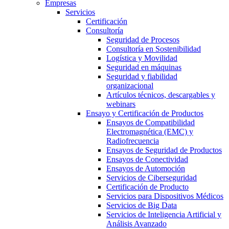
Empresas
Servicios
Certificación
Consultoría
Seguridad de Procesos
Consultoría en Sostenibilidad
Logística y Movilidad
Seguridad en máquinas
Seguridad y fiabilidad
organizacional
Artículos técnicos, descargables y
webinars
Ensayo y Certificación de Productos
Ensayos de Compatibilidad
Electromagnética (EMC) y
Radiofrecuencia
Ensayos de Seguridad de Productos
Ensayos de Conectividad
Ensayos de Automoción
Servicios de Ciberseguridad
Certificación de Producto
Servicios para Dispositivos Médicos
Servicios de Big Data
Servicios de Inteligencia Artificial y
Análisis Avanzado