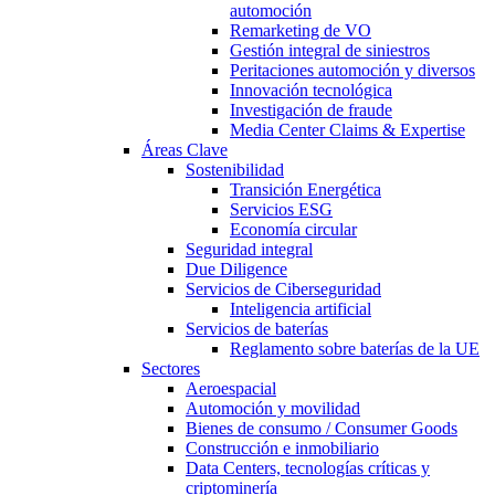
automoción
Remarketing de VO
Gestión integral de siniestros
Peritaciones automoción y diversos
Innovación tecnológica
Investigación de fraude
Media Center Claims & Expertise
Áreas Clave
Sostenibilidad
Transición Energética
Servicios ESG
Economía circular
Seguridad integral
Due Diligence
Servicios de Ciberseguridad
Inteligencia artificial
Servicios de baterías
Reglamento sobre baterías de la UE
Sectores
Aeroespacial
Automoción y movilidad
Bienes de consumo / Consumer Goods
Construcción e inmobiliario
Data Centers, tecnologías críticas y
criptominería