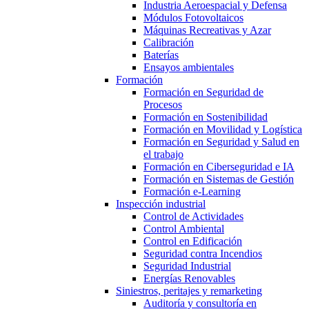
Industria Aeroespacial y Defensa
Módulos Fotovoltaicos
Máquinas Recreativas y Azar
Calibración
Baterías
Ensayos ambientales
Formación
Formación en Seguridad de
Procesos
Formación en Sostenibilidad
Formación en Movilidad y Logística
Formación en Seguridad y Salud en
el trabajo
Formación en Ciberseguridad e IA
Formación en Sistemas de Gestión
Formación e-Learning
Inspección industrial
Control de Actividades
Control Ambiental
Control en Edificación
Seguridad contra Incendios
Seguridad Industrial
Energías Renovables
Siniestros, peritajes y remarketing
Auditoría y consultoría en