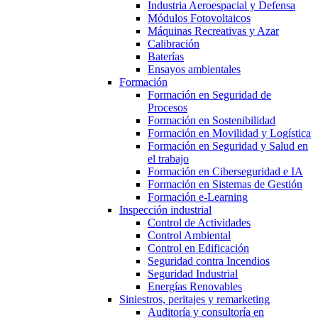
Industria Aeroespacial y Defensa
Módulos Fotovoltaicos
Máquinas Recreativas y Azar
Calibración
Baterías
Ensayos ambientales
Formación
Formación en Seguridad de
Procesos
Formación en Sostenibilidad
Formación en Movilidad y Logística
Formación en Seguridad y Salud en
el trabajo
Formación en Ciberseguridad e IA
Formación en Sistemas de Gestión
Formación e-Learning
Inspección industrial
Control de Actividades
Control Ambiental
Control en Edificación
Seguridad contra Incendios
Seguridad Industrial
Energías Renovables
Siniestros, peritajes y remarketing
Auditoría y consultoría en