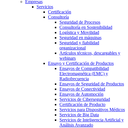
Empresas
Servicios
Certificación
Consultoría
Seguridad de Procesos
Consultoría en Sostenibilidad
Logística y Movilidad
Seguridad en máquinas
Seguridad y fiabilidad
organizacional
Artículos técnicos, descargables y
webinars
Ensayo y Certificación de Productos
Ensayos de Compatibilidad
Electromagnética (EMC) y
Radiofrecuencia
Ensayos de Seguridad de Productos
Ensayos de Conectividad
Ensayos de Automoción
Servicios de Ciberseguridad
Certificación de Producto
Servicios para Dispositivos Médicos
Servicios de Big Data
Servicios de Inteligencia Artificial y
Análisis Avanzado