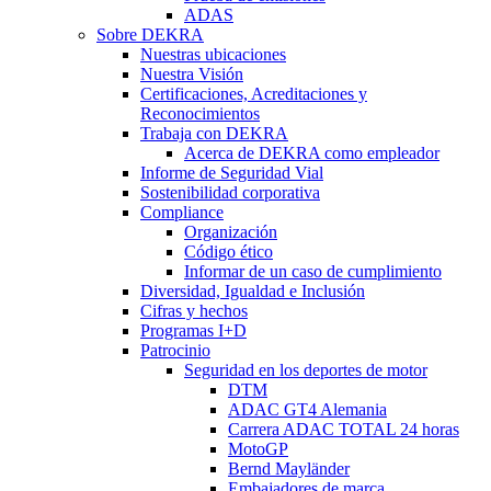
ADAS
Sobre DEKRA
Nuestras ubicaciones
Nuestra Visión
Certificaciones, Acreditaciones y
Reconocimientos
Trabaja con DEKRA
Acerca de DEKRA como empleador
Informe de Seguridad Vial
Sostenibilidad corporativa
Compliance
Organización
Código ético
Informar de un caso de cumplimiento
Diversidad, Igualdad e Inclusión
Cifras y hechos
Programas I+D
Patrocinio
Seguridad en los deportes de motor
DTM
ADAC GT4 Alemania
Carrera ADAC TOTAL 24 horas
MotoGP
Bernd Mayländer
Embajadores de marca