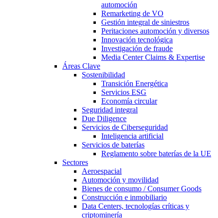
automoción
Remarketing de VO
Gestión integral de siniestros
Peritaciones automoción y diversos
Innovación tecnológica
Investigación de fraude
Media Center Claims & Expertise
Áreas Clave
Sostenibilidad
Transición Energética
Servicios ESG
Economía circular
Seguridad integral
Due Diligence
Servicios de Ciberseguridad
Inteligencia artificial
Servicios de baterías
Reglamento sobre baterías de la UE
Sectores
Aeroespacial
Automoción y movilidad
Bienes de consumo / Consumer Goods
Construcción e inmobiliario
Data Centers, tecnologías críticas y
criptominería