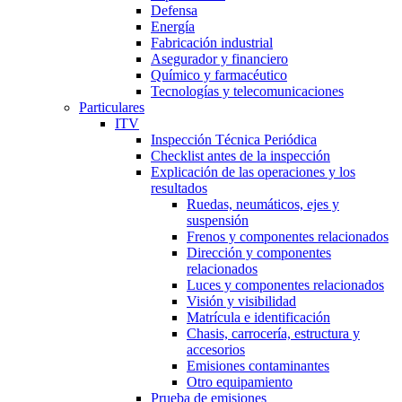
Defensa
Energía
Fabricación industrial
Asegurador y financiero
Químico y farmacéutico
Tecnologías y telecomunicaciones
Particulares
ITV
Inspección Técnica Periódica
Checklist antes de la inspección
Explicación de las operaciones y los
resultados
Ruedas, neumáticos, ejes y
suspensión
Frenos y componentes relacionados
Dirección y componentes
relacionados
Luces y componentes relacionados
Visión y visibilidad
Matrícula e identificación
Chasis, carrocería, estructura y
accesorios
Emisiones contaminantes
Otro equipamiento
Prueba de emisiones