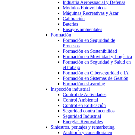
Industria Aeroespacial y Defensa
Módulos Fotovoltaicos
Máquinas Recreativas y Azar
Calibración
Baterías
Ensayos ambientales
Formación
Formación en Seguridad de
Procesos
Formación en Sostenibilidad
Formación en Movilidad y Logística
Formación en Seguridad y Salud en
el trabajo
Formación en Ciberseguridad e IA
Formación en Sistemas de Gestión
Formación e-Learning
Inspección industrial
Control de Actividades
Control Ambiental
Control en Edificación
Seguridad contra Incendios
Seguridad Industrial
Energías Renovables
Siniestros, peritajes y remarketing
Auditoría y consultoría en