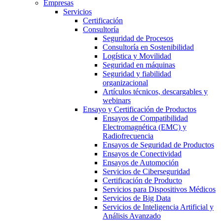
Empresas
Servicios
Certificación
Consultoría
Seguridad de Procesos
Consultoría en Sostenibilidad
Logística y Movilidad
Seguridad en máquinas
Seguridad y fiabilidad
organizacional
Artículos técnicos, descargables y
webinars
Ensayo y Certificación de Productos
Ensayos de Compatibilidad
Electromagnética (EMC) y
Radiofrecuencia
Ensayos de Seguridad de Productos
Ensayos de Conectividad
Ensayos de Automoción
Servicios de Ciberseguridad
Certificación de Producto
Servicios para Dispositivos Médicos
Servicios de Big Data
Servicios de Inteligencia Artificial y
Análisis Avanzado