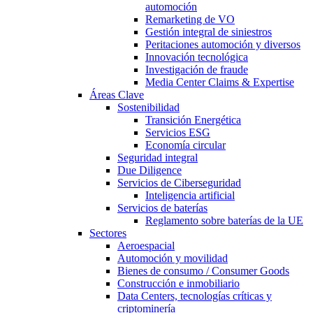
automoción
Remarketing de VO
Gestión integral de siniestros
Peritaciones automoción y diversos
Innovación tecnológica
Investigación de fraude
Media Center Claims & Expertise
Áreas Clave
Sostenibilidad
Transición Energética
Servicios ESG
Economía circular
Seguridad integral
Due Diligence
Servicios de Ciberseguridad
Inteligencia artificial
Servicios de baterías
Reglamento sobre baterías de la UE
Sectores
Aeroespacial
Automoción y movilidad
Bienes de consumo / Consumer Goods
Construcción e inmobiliario
Data Centers, tecnologías críticas y
criptominería