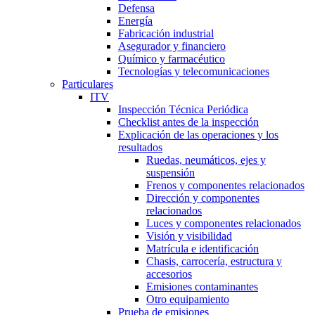
Defensa
Energía
Fabricación industrial
Asegurador y financiero
Químico y farmacéutico
Tecnologías y telecomunicaciones
Particulares
ITV
Inspección Técnica Periódica
Checklist antes de la inspección
Explicación de las operaciones y los
resultados
Ruedas, neumáticos, ejes y
suspensión
Frenos y componentes relacionados
Dirección y componentes
relacionados
Luces y componentes relacionados
Visión y visibilidad
Matrícula e identificación
Chasis, carrocería, estructura y
accesorios
Emisiones contaminantes
Otro equipamiento
Prueba de emisiones