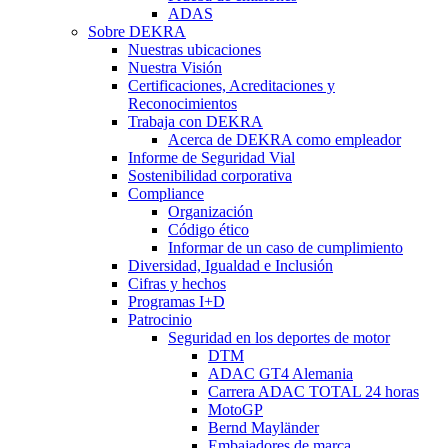
ADAS
Sobre DEKRA
Nuestras ubicaciones
Nuestra Visión
Certificaciones, Acreditaciones y
Reconocimientos
Trabaja con DEKRA
Acerca de DEKRA como empleador
Informe de Seguridad Vial
Sostenibilidad corporativa
Compliance
Organización
Código ético
Informar de un caso de cumplimiento
Diversidad, Igualdad e Inclusión
Cifras y hechos
Programas I+D
Patrocinio
Seguridad en los deportes de motor
DTM
ADAC GT4 Alemania
Carrera ADAC TOTAL 24 horas
MotoGP
Bernd Mayländer
Embajadores de marca