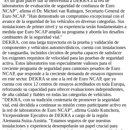
"Es un gran placer dar la bienvenida a DEKRA a la red de
laboratorios de evaluación de seguridad de confianza de Euro
NCAP", afirma el Dr. Michiel van Ratingen, Secretario General de
Euro NCAP. "Han demostrado un compromiso excepcional con el
avance de la seguridad de los vehículos en diversas categorías. Sus
instalaciones de primer nivel y su experiencia serán fundamentales a
medida que Euro NCAP amplía su programa y aborda los desafíos
cambiantes de la seguridad vial."
DEKRA, con una larga trayectoria en la prueba y validación de
componentes y vehículos automovilísticos, cuenta con instalaciones
de vanguardia, incluidos circuitos de prueba capaces de satisfacer
los exigentes requisitos de velocidad para las pruebas de seguridad
activa. Estos laboratorios son especialmente valiosos para el
creciente programa de seguridad para camiones pesados de Euro
NCAP, que responde a la creciente demanda de ensayos rigurosos
en este sector. DEKRA se une a la red de Euro NCAP, que ya
cuenta con otros 12 centros de ensayos acreditados en toda Europa,
reforzando su capacidad para ofrecer evaluaciones independientes,
de alta calidad y fiables en todas las categorías de vehículos.
"DEKRA, con su tradición centenaria de promover la seguridad
vial, está decidida a continuar su misión como participante activo en
la red de laboratorios de Euro NCAP", afirma Guido Kutschera,
Vicepresidente Ejecutivo de DEKRA a cargo de la región
Alemania-Suiza-Austria. "Estamos seguros de que nuestras
instalaciones y experiencia desempeñarán un papel crucial para