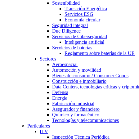
Sostenibilidad
Transición Energética
Servicios ESG
Economía circular
Seguridad integral
Due Diligence
Servicios de Ciberseguridad
Inteligencia artificial
Servicios de baterías
Reglamento sobre baterías de la UE
Sectores
Aeroespacial
Automoción y movilidad
Bienes de consumo / Consumer Goods
Construcción e inmobiliario
Data Centers, tecnologías críticas y criptomi
Defensa
Energía
Fabricación industrial
Asegurador y financiero
Químico y farmacéutico
Tecnologías y telecomunicaciones
Particulares
ITV
Inspección Técnica Periódica