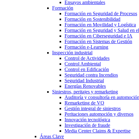
Ensayos ambientales
Formación
Formación en Seguridad de Procesos
Formación en Sostenibilidad
Formación en Movilidad y Logística
Formación en Seguridad y Salud en el
Formación en Ciberseguridad e IA
Formación en Sistemas de Gestión
Formación e-Learning
Inspección industrial
Control de Actividades
Control Ambiental
Control en Edificación
Seguridad contra Incendios
Seguridad Industrial
Energías Renovables
Siniestros, peritajes y remarketing
Auditoría y consultoría en automoció
Remarketing de VO
Gestión integral de siniestros
Peritaciones automoción y diversos
Innovación tecnológica
Investigación de fraude
Media Center Claims & Expertise
Áreas Clave