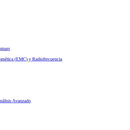
binars
agnética (EMC) y Radiofrecuencia
 Análisis Avanzado