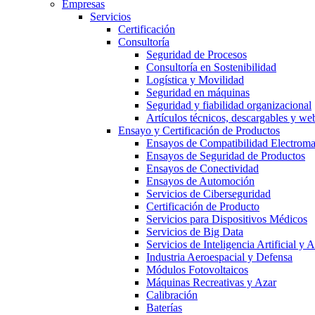
Empresas
Servicios
Certificación
Consultoría
Seguridad de Procesos
Consultoría en Sostenibilidad
Logística y Movilidad
Seguridad en máquinas
Seguridad y fiabilidad organizacional
Artículos técnicos, descargables y we
Ensayo y Certificación de Productos
Ensayos de Compatibilidad Electrom
Ensayos de Seguridad de Productos
Ensayos de Conectividad
Ensayos de Automoción
Servicios de Ciberseguridad
Certificación de Producto
Servicios para Dispositivos Médicos
Servicios de Big Data
Servicios de Inteligencia Artificial y
Industria Aeroespacial y Defensa
Módulos Fotovoltaicos
Máquinas Recreativas y Azar
Calibración
Baterías