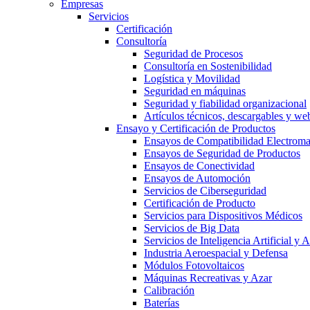
Empresas
Servicios
Certificación
Consultoría
Seguridad de Procesos
Consultoría en Sostenibilidad
Logística y Movilidad
Seguridad en máquinas
Seguridad y fiabilidad organizacional
Artículos técnicos, descargables y we
Ensayo y Certificación de Productos
Ensayos de Compatibilidad Electrom
Ensayos de Seguridad de Productos
Ensayos de Conectividad
Ensayos de Automoción
Servicios de Ciberseguridad
Certificación de Producto
Servicios para Dispositivos Médicos
Servicios de Big Data
Servicios de Inteligencia Artificial y
Industria Aeroespacial y Defensa
Módulos Fotovoltaicos
Máquinas Recreativas y Azar
Calibración
Baterías