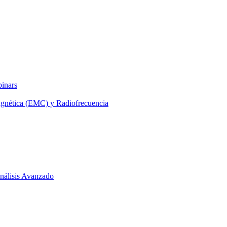
binars
agnética (EMC) y Radiofrecuencia
 Análisis Avanzado