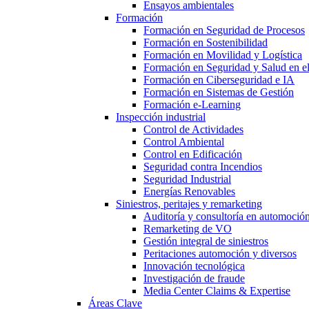
Ensayos ambientales
Formación
Formación en Seguridad de Procesos
Formación en Sostenibilidad
Formación en Movilidad y Logística
Formación en Seguridad y Salud en el
Formación en Ciberseguridad e IA
Formación en Sistemas de Gestión
Formación e-Learning
Inspección industrial
Control de Actividades
Control Ambiental
Control en Edificación
Seguridad contra Incendios
Seguridad Industrial
Energías Renovables
Siniestros, peritajes y remarketing
Auditoría y consultoría en automoció
Remarketing de VO
Gestión integral de siniestros
Peritaciones automoción y diversos
Innovación tecnológica
Investigación de fraude
Media Center Claims & Expertise
Áreas Clave