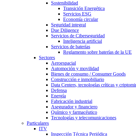
Sostenibilidad
Transición Energética
Servicios ESG
Economía circular
Seguridad integral
Due Diligence
Servicios de Ciberseguridad
Inteligencia artificial
Servicios de baterías
Reglamento sobre baterías de la UE
Sectores
Aeroespacial
Automoción y movilidad
Bienes de consumo / Consumer Goods
Construcción e inmobiliario
Data Centers, tecnologías críticas y criptomi
Defensa
Energía
Fabricación industrial
Asegurador y financiero
Químico y farmacéutico
Tecnologías y telecomunicaciones
Particulares
ITV
Inspección Técnica Periódica