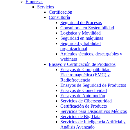
Empresas
Servicios
Certificación
Consultoría
Seguridad de Procesos
Consultoría en Sostenibilidad
Logística y Movilidad
Seguridad en máquinas
Seguridad y fiabilidad
organizacional
Artículos técnicos, descargables y
webinars
Ensayo y Certificación de Productos
Ensayos de Compatibilidad
Electromagnética (EMC) y
Radiofrecuencia
Ensayos de Seguridad de Productos
Ensayos de Conectividad
Ensayos de Automoción
Servicios de Ciberseguridad
Certificación de Producto
Servicios para Dispositivos Médicos
Servicios de Big Data
Servicios de Inteligencia Artificial y
Análisis Avanzado