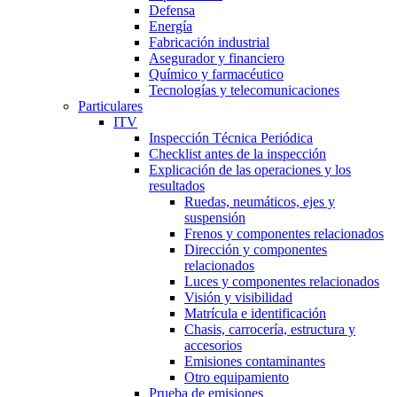
Defensa
Energía
Fabricación industrial
Asegurador y financiero
Químico y farmacéutico
Tecnologías y telecomunicaciones
Particulares
ITV
Inspección Técnica Periódica
Checklist antes de la inspección
Explicación de las operaciones y los
resultados
Ruedas, neumáticos, ejes y
suspensión
Frenos y componentes relacionados
Dirección y componentes
relacionados
Luces y componentes relacionados
Visión y visibilidad
Matrícula e identificación
Chasis, carrocería, estructura y
accesorios
Emisiones contaminantes
Otro equipamiento
Prueba de emisiones