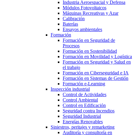
Industria Aeroespacial y Defensa
Módulos Fotovoltaicos
Máquinas Recreativas y Azar
Calibración
Baterías
Ensayos ambientales
Formación
Formación en Seguridad de
Procesos
Formación en Sostenibilidad
Formación en Movilidad y Logística
Formación en Seguridad y Salud en
el trabajo
Formación en Ciberseguridad e IA
Formación en Sistemas de Gestión
Formación e-Learning
Inspección industrial
Control de Actividades
Control Ambiental
Control en Edificación
Seguridad contra Incendios
Seguridad Industrial
Energías Renovables
Siniestros, peritajes y remarketing
Auditoría y consultoría en