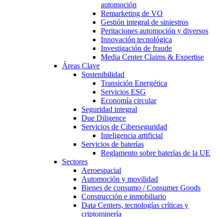
automoción
Remarketing de VO
Gestión integral de siniestros
Peritaciones automoción y diversos
Innovación tecnológica
Investigación de fraude
Media Center Claims & Expertise
Áreas Clave
Sostenibilidad
Transición Energética
Servicios ESG
Economía circular
Seguridad integral
Due Diligence
Servicios de Ciberseguridad
Inteligencia artificial
Servicios de baterías
Reglamento sobre baterías de la UE
Sectores
Aeroespacial
Automoción y movilidad
Bienes de consumo / Consumer Goods
Construcción e inmobiliario
Data Centers, tecnologías críticas y
criptominería