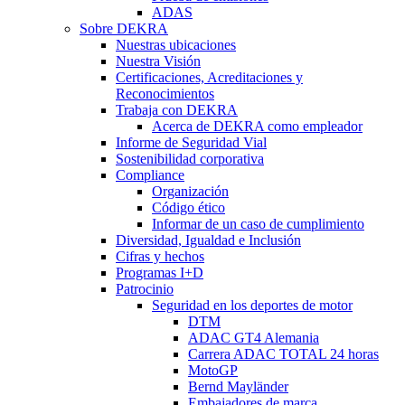
ADAS
Sobre DEKRA
Nuestras ubicaciones
Nuestra Visión
Certificaciones, Acreditaciones y
Reconocimientos
Trabaja con DEKRA
Acerca de DEKRA como empleador
Informe de Seguridad Vial
Sostenibilidad corporativa
Compliance
Organización
Código ético
Informar de un caso de cumplimiento
Diversidad, Igualdad e Inclusión
Cifras y hechos
Programas I+D
Patrocinio
Seguridad en los deportes de motor
DTM
ADAC GT4 Alemania
Carrera ADAC TOTAL 24 horas
MotoGP
Bernd Mayländer
Embajadores de marca