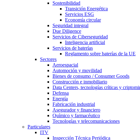
Sostenibilidad
Transición Energética
Servicios ESG
Economía circular
Seguridad integral
Due Diligence
Servicios de Ciberseguridad
Inteligencia artificial
Servicios de baterías
Reglamento sobre baterías de la UE
Sectores
Aeroespacial
Automoción y movilidad
Bienes de consumo / Consumer Goods
Construcción e inmobiliario
Data Centers, tecnologías críticas y criptomi
Defensa
Energía
Fabricación industrial
Asegurador y financiero
Químico y farmacéutico
Tecnologías y telecomunicaciones
Particulares
ITV
Inspección Técnica Periódica