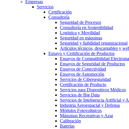
Empresas
Servicios
Certificación
Consultoría
Seguridad de Procesos
Consultoría en Sostenibilidad
Logística y Movilidad
Seguridad en máquinas
Seguridad y fiabilidad organizacional
Artículos técnicos, descargables y we
Ensayo y Certificación de Productos
Ensayos de Compatibilidad Electrom
Ensayos de Seguridad de Productos
Ensayos de Conectividad
Ensayos de Automoción
Servicios de Ciberseguridad
Certificación de Producto
Servicios para Dispositivos Médicos
Servicios de Big Data
Servicios de Inteligencia Artificial y
Industria Aeroespacial y Defensa
Módulos Fotovoltaicos
Máquinas Recreativas y Azar
Calibración
Baterías