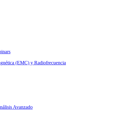
binars
agnética (EMC) y Radiofrecuencia
 Análisis Avanzado