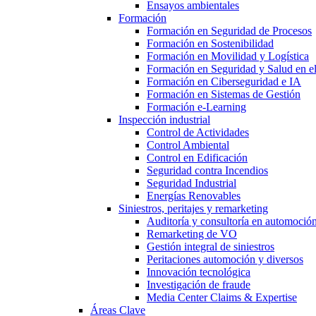
Ensayos ambientales
Formación
Formación en Seguridad de Procesos
Formación en Sostenibilidad
Formación en Movilidad y Logística
Formación en Seguridad y Salud en el
Formación en Ciberseguridad e IA
Formación en Sistemas de Gestión
Formación e-Learning
Inspección industrial
Control de Actividades
Control Ambiental
Control en Edificación
Seguridad contra Incendios
Seguridad Industrial
Energías Renovables
Siniestros, peritajes y remarketing
Auditoría y consultoría en automoció
Remarketing de VO
Gestión integral de siniestros
Peritaciones automoción y diversos
Innovación tecnológica
Investigación de fraude
Media Center Claims & Expertise
Áreas Clave