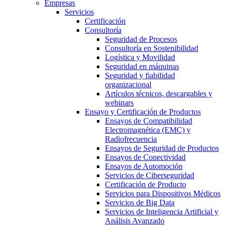
Empresas
Servicios
Certificación
Consultoría
Seguridad de Procesos
Consultoría en Sostenibilidad
Logística y Movilidad
Seguridad en máquinas
Seguridad y fiabilidad
organizacional
Artículos técnicos, descargables y
webinars
Ensayo y Certificación de Productos
Ensayos de Compatibilidad
Electromagnética (EMC) y
Radiofrecuencia
Ensayos de Seguridad de Productos
Ensayos de Conectividad
Ensayos de Automoción
Servicios de Ciberseguridad
Certificación de Producto
Servicios para Dispositivos Médicos
Servicios de Big Data
Servicios de Inteligencia Artificial y
Análisis Avanzado