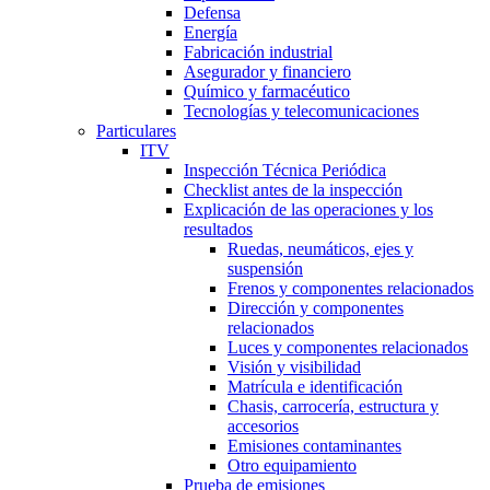
Defensa
Energía
Fabricación industrial
Asegurador y financiero
Químico y farmacéutico
Tecnologías y telecomunicaciones
Particulares
ITV
Inspección Técnica Periódica
Checklist antes de la inspección
Explicación de las operaciones y los
resultados
Ruedas, neumáticos, ejes y
suspensión
Frenos y componentes relacionados
Dirección y componentes
relacionados
Luces y componentes relacionados
Visión y visibilidad
Matrícula e identificación
Chasis, carrocería, estructura y
accesorios
Emisiones contaminantes
Otro equipamiento
Prueba de emisiones