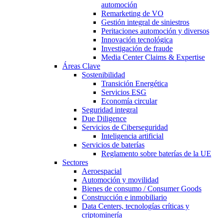
automoción
Remarketing de VO
Gestión integral de siniestros
Peritaciones automoción y diversos
Innovación tecnológica
Investigación de fraude
Media Center Claims & Expertise
Áreas Clave
Sostenibilidad
Transición Energética
Servicios ESG
Economía circular
Seguridad integral
Due Diligence
Servicios de Ciberseguridad
Inteligencia artificial
Servicios de baterías
Reglamento sobre baterías de la UE
Sectores
Aeroespacial
Automoción y movilidad
Bienes de consumo / Consumer Goods
Construcción e inmobiliario
Data Centers, tecnologías críticas y
criptominería