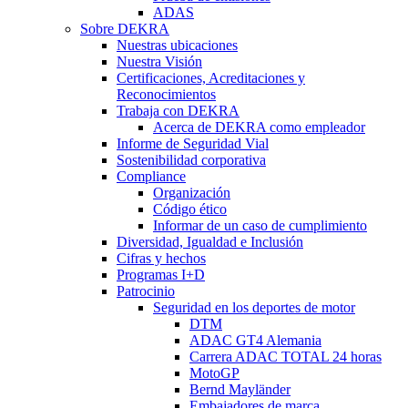
ADAS
Sobre DEKRA
Nuestras ubicaciones
Nuestra Visión
Certificaciones, Acreditaciones y
Reconocimientos
Trabaja con DEKRA
Acerca de DEKRA como empleador
Informe de Seguridad Vial
Sostenibilidad corporativa
Compliance
Organización
Código ético
Informar de un caso de cumplimiento
Diversidad, Igualdad e Inclusión
Cifras y hechos
Programas I+D
Patrocinio
Seguridad en los deportes de motor
DTM
ADAC GT4 Alemania
Carrera ADAC TOTAL 24 horas
MotoGP
Bernd Mayländer
Embajadores de marca