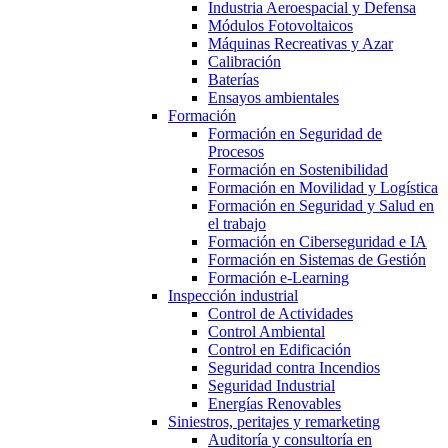
Industria Aeroespacial y Defensa
Módulos Fotovoltaicos
Máquinas Recreativas y Azar
Calibración
Baterías
Ensayos ambientales
Formación
Formación en Seguridad de
Procesos
Formación en Sostenibilidad
Formación en Movilidad y Logística
Formación en Seguridad y Salud en
el trabajo
Formación en Ciberseguridad e IA
Formación en Sistemas de Gestión
Formación e-Learning
Inspección industrial
Control de Actividades
Control Ambiental
Control en Edificación
Seguridad contra Incendios
Seguridad Industrial
Energías Renovables
Siniestros, peritajes y remarketing
Auditoría y consultoría en