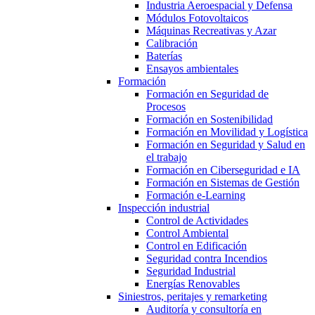
Industria Aeroespacial y Defensa
Módulos Fotovoltaicos
Máquinas Recreativas y Azar
Calibración
Baterías
Ensayos ambientales
Formación
Formación en Seguridad de
Procesos
Formación en Sostenibilidad
Formación en Movilidad y Logística
Formación en Seguridad y Salud en
el trabajo
Formación en Ciberseguridad e IA
Formación en Sistemas de Gestión
Formación e-Learning
Inspección industrial
Control de Actividades
Control Ambiental
Control en Edificación
Seguridad contra Incendios
Seguridad Industrial
Energías Renovables
Siniestros, peritajes y remarketing
Auditoría y consultoría en