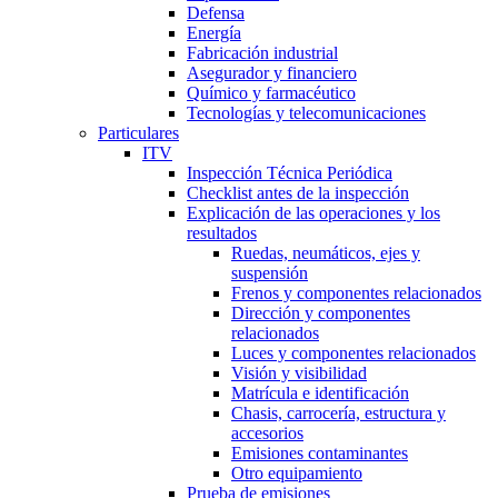
Defensa
Energía
Fabricación industrial
Asegurador y financiero
Químico y farmacéutico
Tecnologías y telecomunicaciones
Particulares
ITV
Inspección Técnica Periódica
Checklist antes de la inspección
Explicación de las operaciones y los
resultados
Ruedas, neumáticos, ejes y
suspensión
Frenos y componentes relacionados
Dirección y componentes
relacionados
Luces y componentes relacionados
Visión y visibilidad
Matrícula e identificación
Chasis, carrocería, estructura y
accesorios
Emisiones contaminantes
Otro equipamiento
Prueba de emisiones