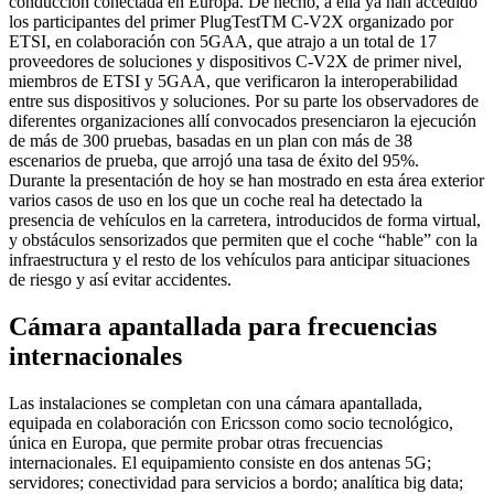
conducción conectada en Europa. De hecho, a ella ya han accedido
los participantes del primer PlugTestTM C-V2X organizado por
ETSI, en colaboración con 5GAA, que atrajo a un total de 17
proveedores de soluciones y dispositivos C-V2X de primer nivel,
miembros de ETSI y 5GAA, que verificaron la interoperabilidad
entre sus dispositivos y soluciones. Por su parte los observadores de
diferentes organizaciones allí convocados presenciaron la ejecución
de más de 300 pruebas, basadas en un plan con más de 38
escenarios de prueba, que arrojó una tasa de éxito del 95%.
Durante la presentación de hoy se han mostrado en esta área exterior
varios casos de uso en los que un coche real ha detectado la
presencia de vehículos en la carretera, introducidos de forma virtual,
y obstáculos sensorizados que permiten que el coche “hable” con la
infraestructura y el resto de los vehículos para anticipar situaciones
de riesgo y así evitar accidentes.
Cámara apantallada para frecuencias
internacionales
Las instalaciones se completan con una cámara apantallada,
equipada en colaboración con Ericsson como socio tecnológico,
única en Europa, que permite probar otras frecuencias
internacionales. El equipamiento consiste en dos antenas 5G;
servidores; conectividad para servicios a bordo; analítica big data;