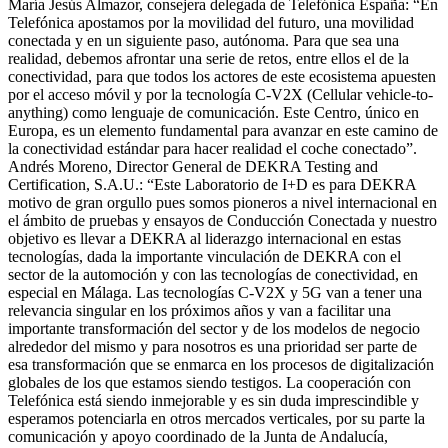
María Jesús Almazor, consejera delegada de Telefónica España: “En
Telefónica apostamos por la movilidad del futuro, una movilidad
conectada y en un siguiente paso, autónoma. Para que sea una
realidad, debemos afrontar una serie de retos, entre ellos el de la
conectividad, para que todos los actores de este ecosistema apuesten
por el acceso móvil y por la tecnología C-V2X (Cellular vehicle-to-
anything) como lenguaje de comunicación. Este Centro, único en
Europa, es un elemento fundamental para avanzar en este camino de
la conectividad estándar para hacer realidad el coche conectado”.
Andrés Moreno, Director General de DEKRA Testing and
Certification, S.A.U.: “Este Laboratorio de I+D es para DEKRA
motivo de gran orgullo pues somos pioneros a nivel internacional en
el ámbito de pruebas y ensayos de Conducción Conectada y nuestro
objetivo es llevar a DEKRA al liderazgo internacional en estas
tecnologías, dada la importante vinculación de DEKRA con el
sector de la automoción y con las tecnologías de conectividad, en
especial en Málaga. Las tecnologías C-V2X y 5G van a tener una
relevancia singular en los próximos años y van a facilitar una
importante transformación del sector y de los modelos de negocio
alrededor del mismo y para nosotros es una prioridad ser parte de
esa transformación que se enmarca en los procesos de digitalización
globales de los que estamos siendo testigos. La cooperación con
Telefónica está siendo inmejorable y es sin duda imprescindible y
esperamos potenciarla en otros mercados verticales, por su parte la
comunicación y apoyo coordinado de la Junta de Andalucía,