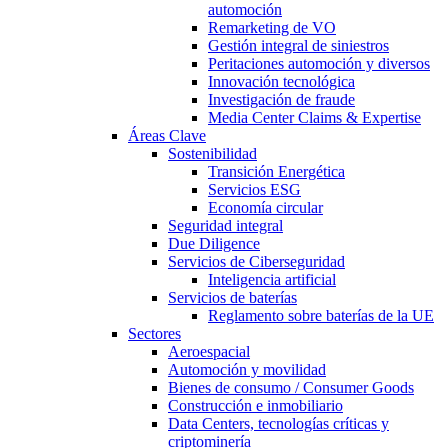
automoción
Remarketing de VO
Gestión integral de siniestros
Peritaciones automoción y diversos
Innovación tecnológica
Investigación de fraude
Media Center Claims & Expertise
Áreas Clave
Sostenibilidad
Transición Energética
Servicios ESG
Economía circular
Seguridad integral
Due Diligence
Servicios de Ciberseguridad
Inteligencia artificial
Servicios de baterías
Reglamento sobre baterías de la UE
Sectores
Aeroespacial
Automoción y movilidad
Bienes de consumo / Consumer Goods
Construcción e inmobiliario
Data Centers, tecnologías críticas y
criptominería