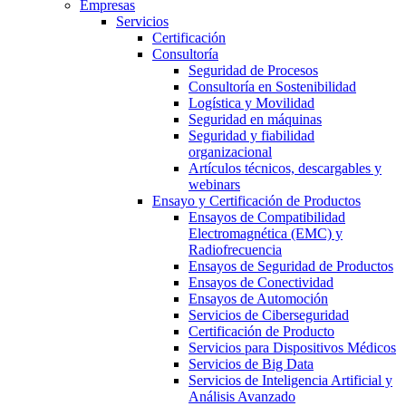
Empresas
Servicios
Certificación
Consultoría
Seguridad de Procesos
Consultoría en Sostenibilidad
Logística y Movilidad
Seguridad en máquinas
Seguridad y fiabilidad
organizacional
Artículos técnicos, descargables y
webinars
Ensayo y Certificación de Productos
Ensayos de Compatibilidad
Electromagnética (EMC) y
Radiofrecuencia
Ensayos de Seguridad de Productos
Ensayos de Conectividad
Ensayos de Automoción
Servicios de Ciberseguridad
Certificación de Producto
Servicios para Dispositivos Médicos
Servicios de Big Data
Servicios de Inteligencia Artificial y
Análisis Avanzado