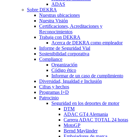
ADAS
Sobre DEKRA
Nuestras ubicaciones
Nuestra Visión
Certificaciones, Acreditaciones y
Reconocimientos
Trabaja con DEKRA
Acerca de DEKRA como empleador
Informe de Seguridad Vial
Sostenibilidad corporativa
Compliance
Organización
Código ético
Informar de un caso de cumplimiento
Diversidad, Igualdad e Inclusión
Cifras y hechos
Programas I+D
Patrocinio
Seguridad en los deportes de motor
DTM
ADAC GT4 Alemania
Carrera ADAC TOTAL 24 horas
MotoGP
Bernd Mayländer
Embajadores de marca