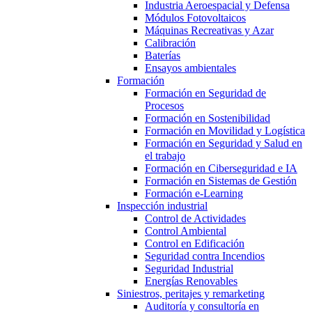
Industria Aeroespacial y Defensa
Módulos Fotovoltaicos
Máquinas Recreativas y Azar
Calibración
Baterías
Ensayos ambientales
Formación
Formación en Seguridad de
Procesos
Formación en Sostenibilidad
Formación en Movilidad y Logística
Formación en Seguridad y Salud en
el trabajo
Formación en Ciberseguridad e IA
Formación en Sistemas de Gestión
Formación e-Learning
Inspección industrial
Control de Actividades
Control Ambiental
Control en Edificación
Seguridad contra Incendios
Seguridad Industrial
Energías Renovables
Siniestros, peritajes y remarketing
Auditoría y consultoría en