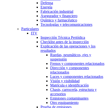
Defensa
Energía
Fabricación industrial
Asegurador y financiero
Químico y farmacéutico
Tecnologías y telecomunicaciones
Particulares
ITV
Inspección Técnica Periódica
Checklist antes de la inspección
Explicación de las operaciones y los
resultados
Ruedas, neumáticos, ejes y
suspensión
Frenos y componentes relacionados
Dirección y componentes
relacionados
Luces y componentes relacionados
Visión y visibilidad
Matrícula e identificación
Chasis, carrocería, estructura y
accesorios
Emisiones contaminantes
Otro equipamiento
Prueba de emisiones