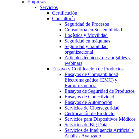
Empresas
Servicios
Certificación
Consultoría
Seguridad de Procesos
Consultoría en Sostenibilidad
Logística y Movilidad
Seguridad en máquinas
Seguridad y fiabilidad
organizacional
Artículos técnicos, descargables y
webinars
Ensayo y Certificación de Productos
Ensayos de Compatibilidad
Electromagnética (EMC) y
Radiofrecuencia
Ensayos de Seguridad de Productos
Ensayos de Conectividad
Ensayos de Automoción
Servicios de Ciberseguridad
Certificación de Producto
Servicios para Dispositivos Médicos
Servicios de Big Data
Servicios de Inteligencia Artificial y
Análisis Avanzado