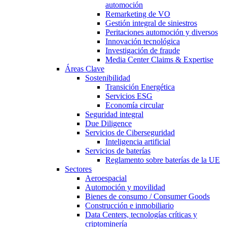
automoción
Remarketing de VO
Gestión integral de siniestros
Peritaciones automoción y diversos
Innovación tecnológica
Investigación de fraude
Media Center Claims & Expertise
Áreas Clave
Sostenibilidad
Transición Energética
Servicios ESG
Economía circular
Seguridad integral
Due Diligence
Servicios de Ciberseguridad
Inteligencia artificial
Servicios de baterías
Reglamento sobre baterías de la UE
Sectores
Aeroespacial
Automoción y movilidad
Bienes de consumo / Consumer Goods
Construcción e inmobiliario
Data Centers, tecnologías críticas y
criptominería