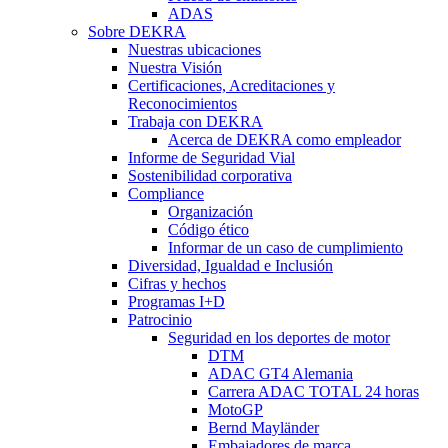
ADAS
Sobre DEKRA
Nuestras ubicaciones
Nuestra Visión
Certificaciones, Acreditaciones y
Reconocimientos
Trabaja con DEKRA
Acerca de DEKRA como empleador
Informe de Seguridad Vial
Sostenibilidad corporativa
Compliance
Organización
Código ético
Informar de un caso de cumplimiento
Diversidad, Igualdad e Inclusión
Cifras y hechos
Programas I+D
Patrocinio
Seguridad en los deportes de motor
DTM
ADAC GT4 Alemania
Carrera ADAC TOTAL 24 horas
MotoGP
Bernd Mayländer
Embajadores de marca