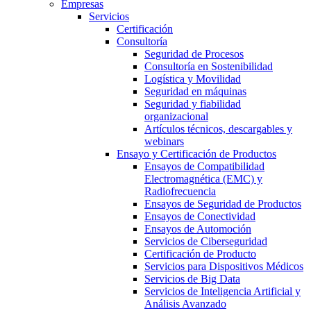
Empresas
Servicios
Certificación
Consultoría
Seguridad de Procesos
Consultoría en Sostenibilidad
Logística y Movilidad
Seguridad en máquinas
Seguridad y fiabilidad
organizacional
Artículos técnicos, descargables y
webinars
Ensayo y Certificación de Productos
Ensayos de Compatibilidad
Electromagnética (EMC) y
Radiofrecuencia
Ensayos de Seguridad de Productos
Ensayos de Conectividad
Ensayos de Automoción
Servicios de Ciberseguridad
Certificación de Producto
Servicios para Dispositivos Médicos
Servicios de Big Data
Servicios de Inteligencia Artificial y
Análisis Avanzado