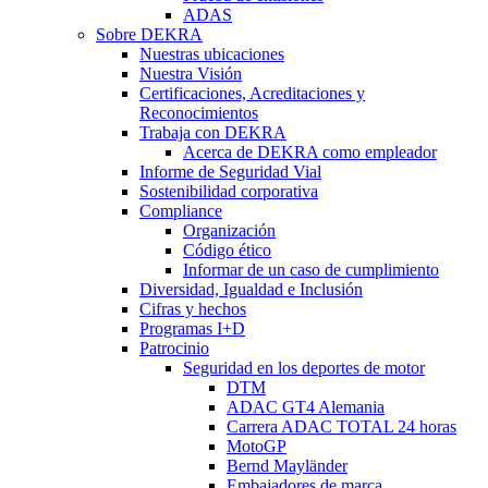
ADAS
Sobre DEKRA
Nuestras ubicaciones
Nuestra Visión
Certificaciones, Acreditaciones y
Reconocimientos
Trabaja con DEKRA
Acerca de DEKRA como empleador
Informe de Seguridad Vial
Sostenibilidad corporativa
Compliance
Organización
Código ético
Informar de un caso de cumplimiento
Diversidad, Igualdad e Inclusión
Cifras y hechos
Programas I+D
Patrocinio
Seguridad en los deportes de motor
DTM
ADAC GT4 Alemania
Carrera ADAC TOTAL 24 horas
MotoGP
Bernd Mayländer
Embajadores de marca