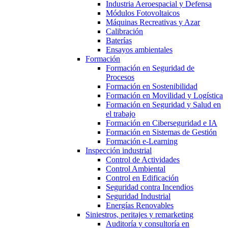
Industria Aeroespacial y Defensa
Módulos Fotovoltaicos
Máquinas Recreativas y Azar
Calibración
Baterías
Ensayos ambientales
Formación
Formación en Seguridad de
Procesos
Formación en Sostenibilidad
Formación en Movilidad y Logística
Formación en Seguridad y Salud en
el trabajo
Formación en Ciberseguridad e IA
Formación en Sistemas de Gestión
Formación e-Learning
Inspección industrial
Control de Actividades
Control Ambiental
Control en Edificación
Seguridad contra Incendios
Seguridad Industrial
Energías Renovables
Siniestros, peritajes y remarketing
Auditoría y consultoría en