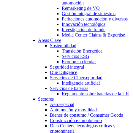
automoción
Remarketing de VO
Gestión integral de siniestros
Peritaciones automoción y diversos
Innovación tecnológica
Investigación de fraude
Media Center Claims & Expertise
Áreas Clave
Sostenibilidad
Transición Energética
Servicios ESG
Economía circular
Seguridad integral
Due Diligence
Servicios de Ciberseguridad
Inteligencia artificial
Servicios de baterías
Reglamento sobre baterías de la UE
Sectores
Aeroespacial
Automoción y movilidad
Bienes de consumo / Consumer Goods
Construcción e inmobiliario
Data Centers, tecnologías críticas y
criptominería