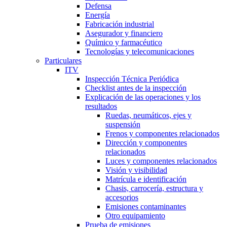
Defensa
Energía
Fabricación industrial
Asegurador y financiero
Químico y farmacéutico
Tecnologías y telecomunicaciones
Particulares
ITV
Inspección Técnica Periódica
Checklist antes de la inspección
Explicación de las operaciones y los
resultados
Ruedas, neumáticos, ejes y
suspensión
Frenos y componentes relacionados
Dirección y componentes
relacionados
Luces y componentes relacionados
Visión y visibilidad
Matrícula e identificación
Chasis, carrocería, estructura y
accesorios
Emisiones contaminantes
Otro equipamiento
Prueba de emisiones