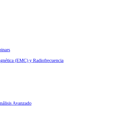
binars
agnética (EMC) y Radiofrecuencia
 Análisis Avanzado