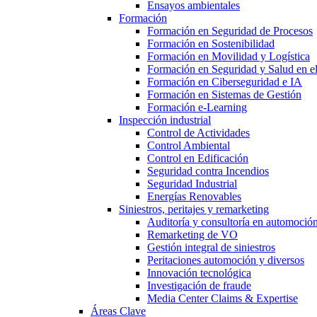
Ensayos ambientales
Formación
Formación en Seguridad de Procesos
Formación en Sostenibilidad
Formación en Movilidad y Logística
Formación en Seguridad y Salud en el
Formación en Ciberseguridad e IA
Formación en Sistemas de Gestión
Formación e-Learning
Inspección industrial
Control de Actividades
Control Ambiental
Control en Edificación
Seguridad contra Incendios
Seguridad Industrial
Energías Renovables
Siniestros, peritajes y remarketing
Auditoría y consultoría en automoció
Remarketing de VO
Gestión integral de siniestros
Peritaciones automoción y diversos
Innovación tecnológica
Investigación de fraude
Media Center Claims & Expertise
Áreas Clave