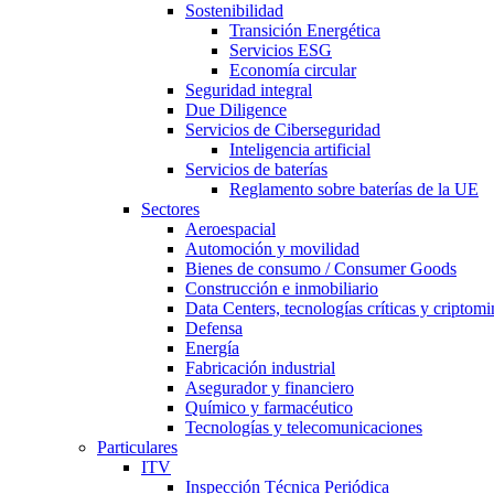
Sostenibilidad
Transición Energética
Servicios ESG
Economía circular
Seguridad integral
Due Diligence
Servicios de Ciberseguridad
Inteligencia artificial
Servicios de baterías
Reglamento sobre baterías de la UE
Sectores
Aeroespacial
Automoción y movilidad
Bienes de consumo / Consumer Goods
Construcción e inmobiliario
Data Centers, tecnologías críticas y criptomi
Defensa
Energía
Fabricación industrial
Asegurador y financiero
Químico y farmacéutico
Tecnologías y telecomunicaciones
Particulares
ITV
Inspección Técnica Periódica