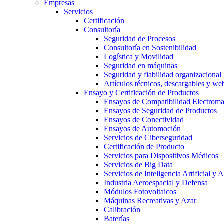
Empresas
Servicios
Certificación
Consultoría
Seguridad de Procesos
Consultoría en Sostenibilidad
Logística y Movilidad
Seguridad en máquinas
Seguridad y fiabilidad organizacional
Artículos técnicos, descargables y we
Ensayo y Certificación de Productos
Ensayos de Compatibilidad Electrom
Ensayos de Seguridad de Productos
Ensayos de Conectividad
Ensayos de Automoción
Servicios de Ciberseguridad
Certificación de Producto
Servicios para Dispositivos Médicos
Servicios de Big Data
Servicios de Inteligencia Artificial y
Industria Aeroespacial y Defensa
Módulos Fotovoltaicos
Máquinas Recreativas y Azar
Calibración
Baterías