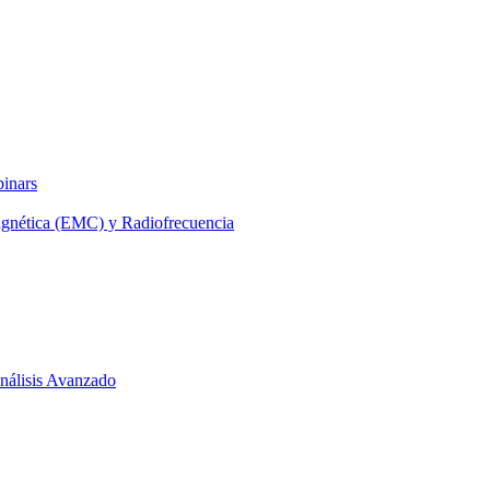
binars
agnética (EMC) y Radiofrecuencia
 Análisis Avanzado