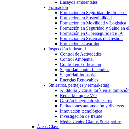
Ensayos ambientales
Formación
Formación en Seguridad de Procesos
Formación en Sostenibilidad
Formación en Movilidad y Logística
Formación en Seguridad y Salud en el
Formación en Ciberseguridad e IA
Formación en Sistemas de Gestión
Formación e-Learning
Inspección industrial
Control de Actividades
Control Ambiental
Control en Edificación
Seguridad contra Incendios
Seguridad Industrial
Energías Renovables
Siniestros, peritajes y remarketing
Auditoría y consultoría en automoció
Remarketing de VO
Gestión integral de siniestros
Peritaciones automoción y diversos
Innovación tecnológica
Investigación de fraude
Media Center Claims & Expertise
Áreas Clave