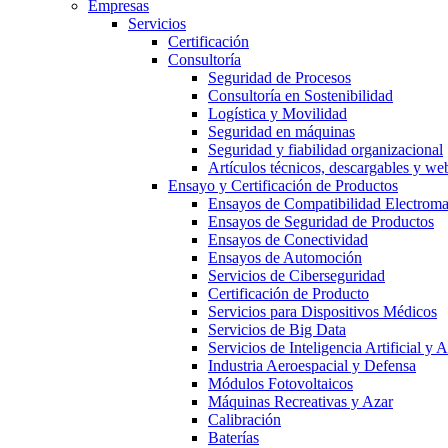
Empresas
Servicios
Certificación
Consultoría
Seguridad de Procesos
Consultoría en Sostenibilidad
Logística y Movilidad
Seguridad en máquinas
Seguridad y fiabilidad organizacional
Artículos técnicos, descargables y we
Ensayo y Certificación de Productos
Ensayos de Compatibilidad Electrom
Ensayos de Seguridad de Productos
Ensayos de Conectividad
Ensayos de Automoción
Servicios de Ciberseguridad
Certificación de Producto
Servicios para Dispositivos Médicos
Servicios de Big Data
Servicios de Inteligencia Artificial y
Industria Aeroespacial y Defensa
Módulos Fotovoltaicos
Máquinas Recreativas y Azar
Calibración
Baterías