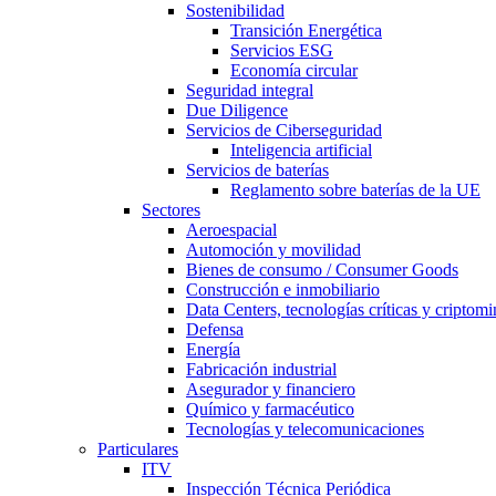
Sostenibilidad
Transición Energética
Servicios ESG
Economía circular
Seguridad integral
Due Diligence
Servicios de Ciberseguridad
Inteligencia artificial
Servicios de baterías
Reglamento sobre baterías de la UE
Sectores
Aeroespacial
Automoción y movilidad
Bienes de consumo / Consumer Goods
Construcción e inmobiliario
Data Centers, tecnologías críticas y criptomi
Defensa
Energía
Fabricación industrial
Asegurador y financiero
Químico y farmacéutico
Tecnologías y telecomunicaciones
Particulares
ITV
Inspección Técnica Periódica