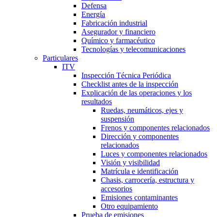
Defensa
Energía
Fabricación industrial
Asegurador y financiero
Químico y farmacéutico
Tecnologías y telecomunicaciones
Particulares
ITV
Inspección Técnica Periódica
Checklist antes de la inspección
Explicación de las operaciones y los
resultados
Ruedas, neumáticos, ejes y
suspensión
Frenos y componentes relacionados
Dirección y componentes
relacionados
Luces y componentes relacionados
Visión y visibilidad
Matrícula e identificación
Chasis, carrocería, estructura y
accesorios
Emisiones contaminantes
Otro equipamiento
Prueba de emisiones