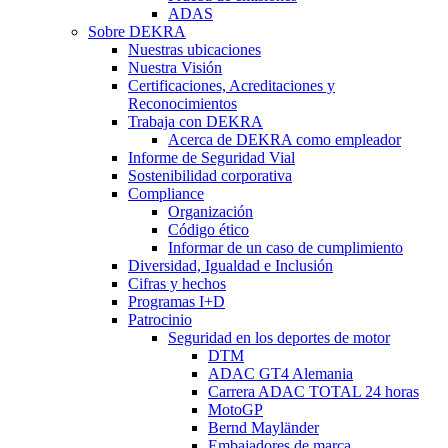
ADAS
Sobre DEKRA
Nuestras ubicaciones
Nuestra Visión
Certificaciones, Acreditaciones y
Reconocimientos
Trabaja con DEKRA
Acerca de DEKRA como empleador
Informe de Seguridad Vial
Sostenibilidad corporativa
Compliance
Organización
Código ético
Informar de un caso de cumplimiento
Diversidad, Igualdad e Inclusión
Cifras y hechos
Programas I+D
Patrocinio
Seguridad en los deportes de motor
DTM
ADAC GT4 Alemania
Carrera ADAC TOTAL 24 horas
MotoGP
Bernd Mayländer
Embajadores de marca