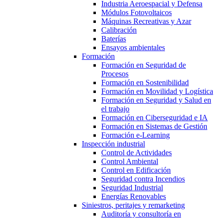
Industria Aeroespacial y Defensa
Módulos Fotovoltaicos
Máquinas Recreativas y Azar
Calibración
Baterías
Ensayos ambientales
Formación
Formación en Seguridad de
Procesos
Formación en Sostenibilidad
Formación en Movilidad y Logística
Formación en Seguridad y Salud en
el trabajo
Formación en Ciberseguridad e IA
Formación en Sistemas de Gestión
Formación e-Learning
Inspección industrial
Control de Actividades
Control Ambiental
Control en Edificación
Seguridad contra Incendios
Seguridad Industrial
Energías Renovables
Siniestros, peritajes y remarketing
Auditoría y consultoría en