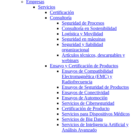
Empresas
Servicios
Certificación
Consultoría
Seguridad de Procesos
Consultoría en Sostenibilidad
Logística y Movilidad
Seguridad en máquinas
Seguridad y fiabilidad
organizacional
Artículos técnicos, descargables y
webinars
Ensayo y Certificación de Productos
Ensayos de Compatibilidad
Electromagnética (EMC) y
Radiofrecuencia
Ensayos de Seguridad de Productos
Ensayos de Conectividad
Ensayos de Automoción
Servicios de Ciberseguridad
Certificación de Producto
Servicios para Dispositivos Médicos
Servicios de Big Data
Servicios de Inteligencia Artificial y
Análisis Avanzado