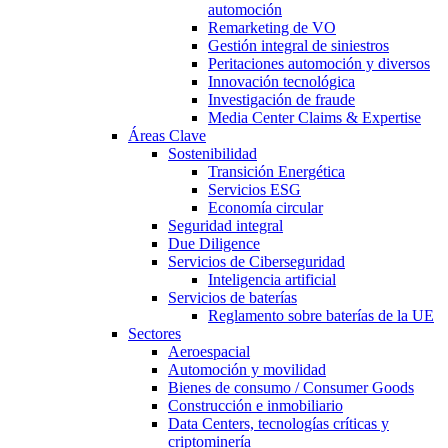
automoción
Remarketing de VO
Gestión integral de siniestros
Peritaciones automoción y diversos
Innovación tecnológica
Investigación de fraude
Media Center Claims & Expertise
Áreas Clave
Sostenibilidad
Transición Energética
Servicios ESG
Economía circular
Seguridad integral
Due Diligence
Servicios de Ciberseguridad
Inteligencia artificial
Servicios de baterías
Reglamento sobre baterías de la UE
Sectores
Aeroespacial
Automoción y movilidad
Bienes de consumo / Consumer Goods
Construcción e inmobiliario
Data Centers, tecnologías críticas y
criptominería