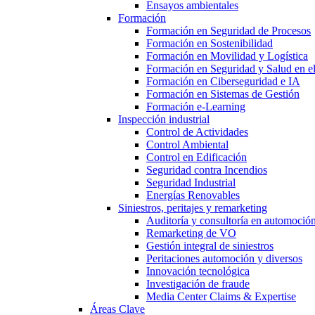
Ensayos ambientales
Formación
Formación en Seguridad de Procesos
Formación en Sostenibilidad
Formación en Movilidad y Logística
Formación en Seguridad y Salud en el
Formación en Ciberseguridad e IA
Formación en Sistemas de Gestión
Formación e-Learning
Inspección industrial
Control de Actividades
Control Ambiental
Control en Edificación
Seguridad contra Incendios
Seguridad Industrial
Energías Renovables
Siniestros, peritajes y remarketing
Auditoría y consultoría en automoció
Remarketing de VO
Gestión integral de siniestros
Peritaciones automoción y diversos
Innovación tecnológica
Investigación de fraude
Media Center Claims & Expertise
Áreas Clave