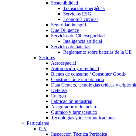
Sostenibilidad
Transición Energética
Servicios ESG
Economía circular
Seguridad integral
Due Diligence
Servicios de Ciberseguridad
Inteligencia artificial
Servicios de baterías
Reglamento sobre baterías de la UE
Sectores
Aeroespacial
Automoción y movilidad
Bienes de consumo / Consumer Goods
Construcción e inmobiliario
Data Centers, tecnologías críticas y criptomi
Defensa
Energía
Fabricación industrial
Asegurador y financiero
Químico y farmacéutico
Tecnologías y telecomunicaciones
Particulares
ITV
Inspección Técnica Periódica