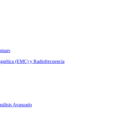
binars
agnética (EMC) y Radiofrecuencia
 Análisis Avanzado