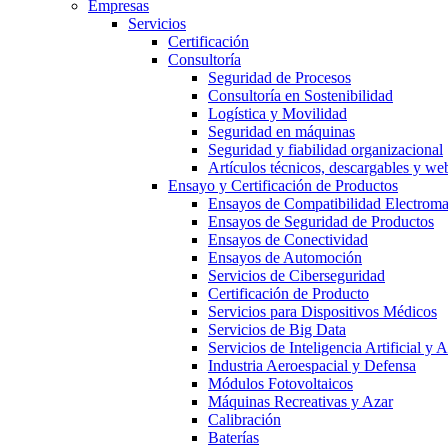
Empresas
Servicios
Certificación
Consultoría
Seguridad de Procesos
Consultoría en Sostenibilidad
Logística y Movilidad
Seguridad en máquinas
Seguridad y fiabilidad organizacional
Artículos técnicos, descargables y we
Ensayo y Certificación de Productos
Ensayos de Compatibilidad Electrom
Ensayos de Seguridad de Productos
Ensayos de Conectividad
Ensayos de Automoción
Servicios de Ciberseguridad
Certificación de Producto
Servicios para Dispositivos Médicos
Servicios de Big Data
Servicios de Inteligencia Artificial y
Industria Aeroespacial y Defensa
Módulos Fotovoltaicos
Máquinas Recreativas y Azar
Calibración
Baterías