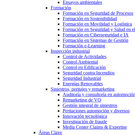
Ensayos ambientales
Formación
Formación en Seguridad de Procesos
Formación en Sostenibilidad
Formación en Movilidad y Logística
Formación en Seguridad y Salud en el
Formación en Ciberseguridad e IA
Formación en Sistemas de Gestión
Formación e-Learning
Inspección industrial
Control de Actividades
Control Ambiental
Control en Edificación
Seguridad contra Incendios
Seguridad Industrial
Energías Renovables
Siniestros, peritajes y remarketing
Auditoría y consultoría en automoció
Remarketing de VO
Gestión integral de siniestros
Peritaciones automoción y diversos
Innovación tecnológica
Investigación de fraude
Media Center Claims & Expertise
Áreas Clave