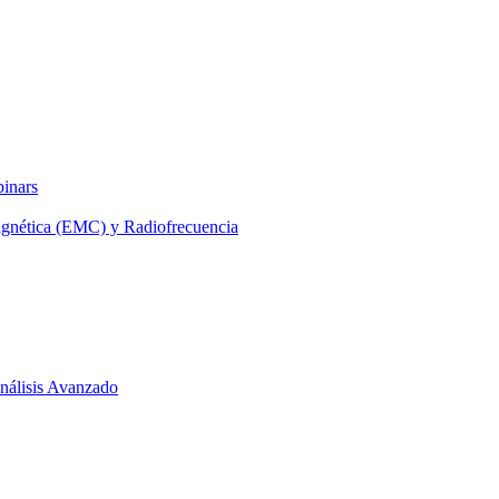
binars
agnética (EMC) y Radiofrecuencia
 Análisis Avanzado