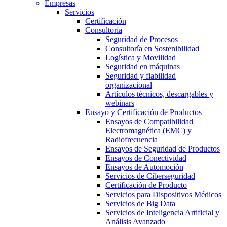
Empresas
Servicios
Certificación
Consultoría
Seguridad de Procesos
Consultoría en Sostenibilidad
Logística y Movilidad
Seguridad en máquinas
Seguridad y fiabilidad
organizacional
Artículos técnicos, descargables y
webinars
Ensayo y Certificación de Productos
Ensayos de Compatibilidad
Electromagnética (EMC) y
Radiofrecuencia
Ensayos de Seguridad de Productos
Ensayos de Conectividad
Ensayos de Automoción
Servicios de Ciberseguridad
Certificación de Producto
Servicios para Dispositivos Médicos
Servicios de Big Data
Servicios de Inteligencia Artificial y
Análisis Avanzado