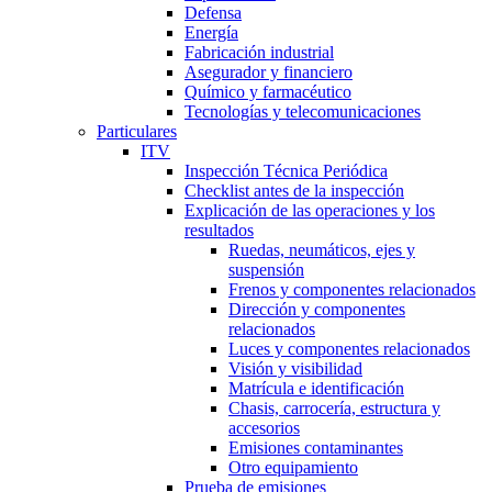
Defensa
Energía
Fabricación industrial
Asegurador y financiero
Químico y farmacéutico
Tecnologías y telecomunicaciones
Particulares
ITV
Inspección Técnica Periódica
Checklist antes de la inspección
Explicación de las operaciones y los
resultados
Ruedas, neumáticos, ejes y
suspensión
Frenos y componentes relacionados
Dirección y componentes
relacionados
Luces y componentes relacionados
Visión y visibilidad
Matrícula e identificación
Chasis, carrocería, estructura y
accesorios
Emisiones contaminantes
Otro equipamiento
Prueba de emisiones