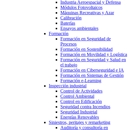
Industria Aeroespacial y Defensa
Módulos Fotovoltaicos
Máquinas Recreativas y Azar
Calibración
Baterías
Ensayos ambientales
Formación
Formación en Seguridad de
Procesos
Formación en Sostenibilidad
Formación en Movilidad y Logística
Formación en Seguridad y Salud en
el trabajo
Formación en Ciberseguridad e IA
Formación en Sistemas de Gestión
Formación e-Learning
Inspección industrial
Control de Actividades
Control Ambiental
Control en Edificación
Seguridad contra Incendios
Seguridad Industrial
Energías Renovables
Siniestros, peritajes y remarketing
Auditoría y consultoría en