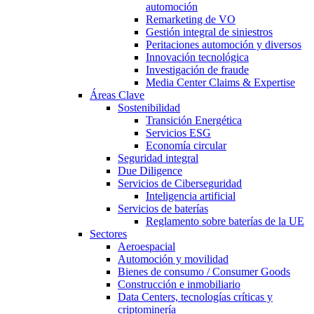
automoción
Remarketing de VO
Gestión integral de siniestros
Peritaciones automoción y diversos
Innovación tecnológica
Investigación de fraude
Media Center Claims & Expertise
Áreas Clave
Sostenibilidad
Transición Energética
Servicios ESG
Economía circular
Seguridad integral
Due Diligence
Servicios de Ciberseguridad
Inteligencia artificial
Servicios de baterías
Reglamento sobre baterías de la UE
Sectores
Aeroespacial
Automoción y movilidad
Bienes de consumo / Consumer Goods
Construcción e inmobiliario
Data Centers, tecnologías críticas y
criptominería