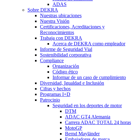
ADAS
Sobre DEKRA
Nuestras ubicaciones
Nuestra Visión
Certificaciones, Acreditaciones y
Reconocimientos
Trabaja con DEKRA
Acerca de DEKRA como empleador
Informe de Seguridad Vial
Sostenibilidad corporativa
Compliance
Organización
Código ético
Informar de un caso de cumplimiento
Diversidad, Igualdad e Inclusión
Cifras y hechos
Programas I+D
Patrocinio
Seguridad en los deportes de motor
DTM
ADAC GT4 Alemania
Carrera ADAC TOTAL 24 horas
MotoGP
Bernd Mayländer
Embajadores de marca