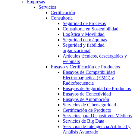
Empresas
Servicios
Certificación
Consultoría
Seguridad de Procesos
Consultoría en Sostenibilidad
Logística y Movilidad
Seguridad en máquinas
Seguridad y fiabilidad
organizacional
Artículos técnicos, descargables y
webinars
Ensayo y Certificación de Productos
Ensayos de Compatibilidad
Electromagnética (EMC) y
Radiofrecuencia
Ensayos de Seguridad de Productos
Ensayos de Conectividad
Ensayos de Automoción
Servicios de Ciberseguridad
Certificación de Producto
Servicios para Dispositivos Médicos
Servicios de Big Data
Servicios de Inteligencia Artificial y
Análisis Avanzado