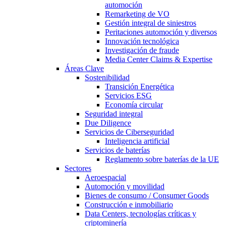
automoción
Remarketing de VO
Gestión integral de siniestros
Peritaciones automoción y diversos
Innovación tecnológica
Investigación de fraude
Media Center Claims & Expertise
Áreas Clave
Sostenibilidad
Transición Energética
Servicios ESG
Economía circular
Seguridad integral
Due Diligence
Servicios de Ciberseguridad
Inteligencia artificial
Servicios de baterías
Reglamento sobre baterías de la UE
Sectores
Aeroespacial
Automoción y movilidad
Bienes de consumo / Consumer Goods
Construcción e inmobiliario
Data Centers, tecnologías críticas y
criptominería