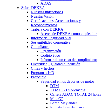
ADAS
Sobre DEKRA
Nuestras ubicaciones
Nuestra Visión
Certificaciones, Acreditaciones y
Reconocimientos
Trabaja con DEKRA
Acerca de DEKRA como empleador
Informe de Seguridad Vial
Sostenibilidad corporativa
Compliance
Organización
Código ético
Informar de un caso de cumplimiento
Diversidad, Igualdad e Inclusión
Cifras y hechos
Programas I+D
Patrocinio
Seguridad en los deportes de motor
DTM
ADAC GT4 Alemania
Carrera ADAC TOTAL 24 horas
MotoGP
Bernd Mayländer
Embajadores de marca