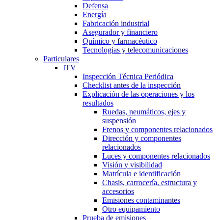
Defensa
Energía
Fabricación industrial
Asegurador y financiero
Químico y farmacéutico
Tecnologías y telecomunicaciones
Particulares
ITV
Inspección Técnica Periódica
Checklist antes de la inspección
Explicación de las operaciones y los
resultados
Ruedas, neumáticos, ejes y
suspensión
Frenos y componentes relacionados
Dirección y componentes
relacionados
Luces y componentes relacionados
Visión y visibilidad
Matrícula e identificación
Chasis, carrocería, estructura y
accesorios
Emisiones contaminantes
Otro equipamiento
Prueba de emisiones