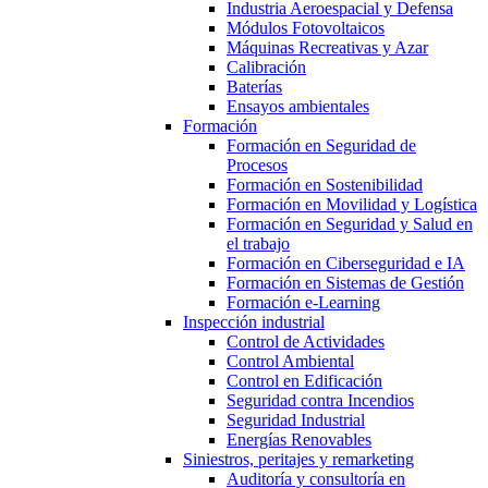
Industria Aeroespacial y Defensa
Módulos Fotovoltaicos
Máquinas Recreativas y Azar
Calibración
Baterías
Ensayos ambientales
Formación
Formación en Seguridad de
Procesos
Formación en Sostenibilidad
Formación en Movilidad y Logística
Formación en Seguridad y Salud en
el trabajo
Formación en Ciberseguridad e IA
Formación en Sistemas de Gestión
Formación e-Learning
Inspección industrial
Control de Actividades
Control Ambiental
Control en Edificación
Seguridad contra Incendios
Seguridad Industrial
Energías Renovables
Siniestros, peritajes y remarketing
Auditoría y consultoría en