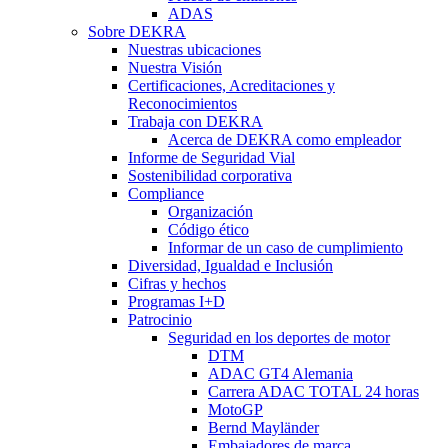
ADAS
Sobre DEKRA
Nuestras ubicaciones
Nuestra Visión
Certificaciones, Acreditaciones y
Reconocimientos
Trabaja con DEKRA
Acerca de DEKRA como empleador
Informe de Seguridad Vial
Sostenibilidad corporativa
Compliance
Organización
Código ético
Informar de un caso de cumplimiento
Diversidad, Igualdad e Inclusión
Cifras y hechos
Programas I+D
Patrocinio
Seguridad en los deportes de motor
DTM
ADAC GT4 Alemania
Carrera ADAC TOTAL 24 horas
MotoGP
Bernd Mayländer
Embajadores de marca