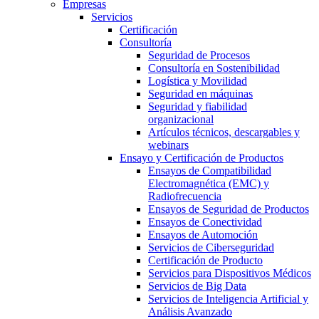
Empresas
Servicios
Certificación
Consultoría
Seguridad de Procesos
Consultoría en Sostenibilidad
Logística y Movilidad
Seguridad en máquinas
Seguridad y fiabilidad
organizacional
Artículos técnicos, descargables y
webinars
Ensayo y Certificación de Productos
Ensayos de Compatibilidad
Electromagnética (EMC) y
Radiofrecuencia
Ensayos de Seguridad de Productos
Ensayos de Conectividad
Ensayos de Automoción
Servicios de Ciberseguridad
Certificación de Producto
Servicios para Dispositivos Médicos
Servicios de Big Data
Servicios de Inteligencia Artificial y
Análisis Avanzado