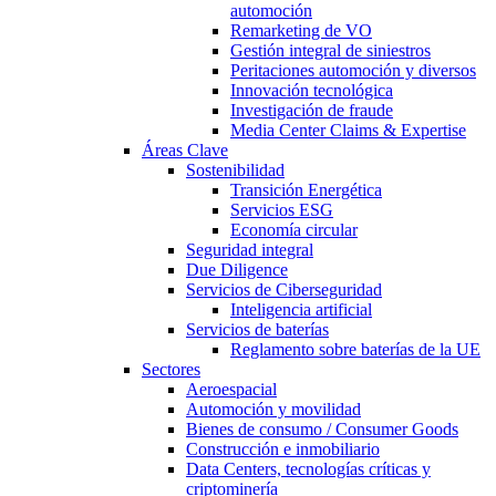
automoción
Remarketing de VO
Gestión integral de siniestros
Peritaciones automoción y diversos
Innovación tecnológica
Investigación de fraude
Media Center Claims & Expertise
Áreas Clave
Sostenibilidad
Transición Energética
Servicios ESG
Economía circular
Seguridad integral
Due Diligence
Servicios de Ciberseguridad
Inteligencia artificial
Servicios de baterías
Reglamento sobre baterías de la UE
Sectores
Aeroespacial
Automoción y movilidad
Bienes de consumo / Consumer Goods
Construcción e inmobiliario
Data Centers, tecnologías críticas y
criptominería