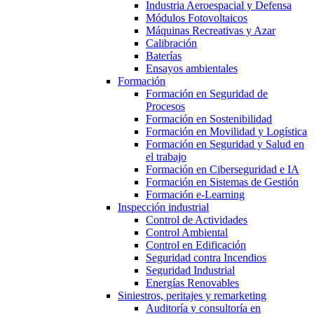
Industria Aeroespacial y Defensa
Módulos Fotovoltaicos
Máquinas Recreativas y Azar
Calibración
Baterías
Ensayos ambientales
Formación
Formación en Seguridad de
Procesos
Formación en Sostenibilidad
Formación en Movilidad y Logística
Formación en Seguridad y Salud en
el trabajo
Formación en Ciberseguridad e IA
Formación en Sistemas de Gestión
Formación e-Learning
Inspección industrial
Control de Actividades
Control Ambiental
Control en Edificación
Seguridad contra Incendios
Seguridad Industrial
Energías Renovables
Siniestros, peritajes y remarketing
Auditoría y consultoría en