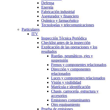
Defensa
Energía
Fabricación industrial
Asegurador y financiero
Químico y farmacéutico
Tecnologías y telecomunicaciones
Particulares
ITV
Inspección Técnica Periódica
Checklist antes de la inspección
Explicación de las operaciones y los
resultados
Ruedas, neumáticos, ejes y
suspensión
Frenos y componentes relacionados
Dirección y componentes
relacionados
Luces y componentes relacionados
Visión y visibilidad
Matrícula e identificación
Chasis, carrocería, estructura y
accesorios
Emisiones contaminantes
Otro equipamiento
Prueba de emisiones