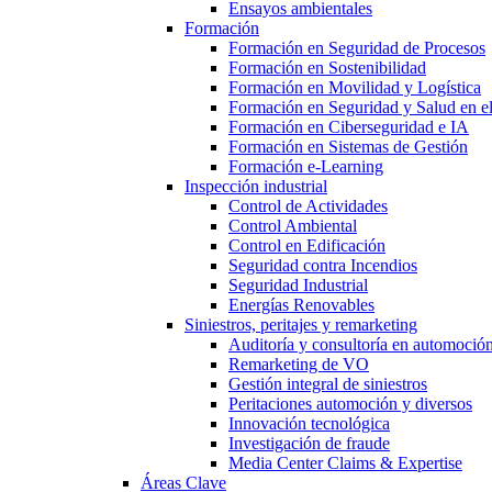
Ensayos ambientales
Formación
Formación en Seguridad de Procesos
Formación en Sostenibilidad
Formación en Movilidad y Logística
Formación en Seguridad y Salud en el
Formación en Ciberseguridad e IA
Formación en Sistemas de Gestión
Formación e-Learning
Inspección industrial
Control de Actividades
Control Ambiental
Control en Edificación
Seguridad contra Incendios
Seguridad Industrial
Energías Renovables
Siniestros, peritajes y remarketing
Auditoría y consultoría en automoció
Remarketing de VO
Gestión integral de siniestros
Peritaciones automoción y diversos
Innovación tecnológica
Investigación de fraude
Media Center Claims & Expertise
Áreas Clave