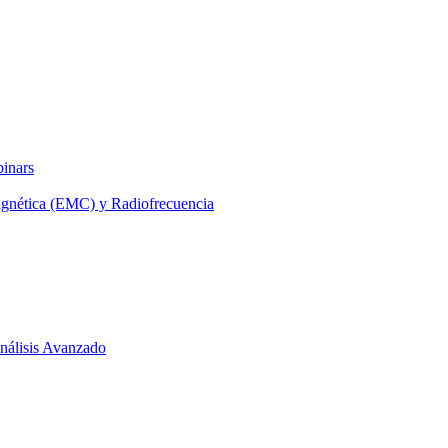
binars
agnética (EMC) y Radiofrecuencia
 Análisis Avanzado