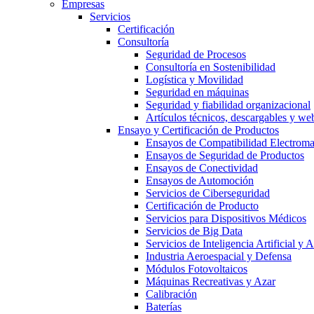
Empresas
Servicios
Certificación
Consultoría
Seguridad de Procesos
Consultoría en Sostenibilidad
Logística y Movilidad
Seguridad en máquinas
Seguridad y fiabilidad organizacional
Artículos técnicos, descargables y we
Ensayo y Certificación de Productos
Ensayos de Compatibilidad Electrom
Ensayos de Seguridad de Productos
Ensayos de Conectividad
Ensayos de Automoción
Servicios de Ciberseguridad
Certificación de Producto
Servicios para Dispositivos Médicos
Servicios de Big Data
Servicios de Inteligencia Artificial y
Industria Aeroespacial y Defensa
Módulos Fotovoltaicos
Máquinas Recreativas y Azar
Calibración
Baterías