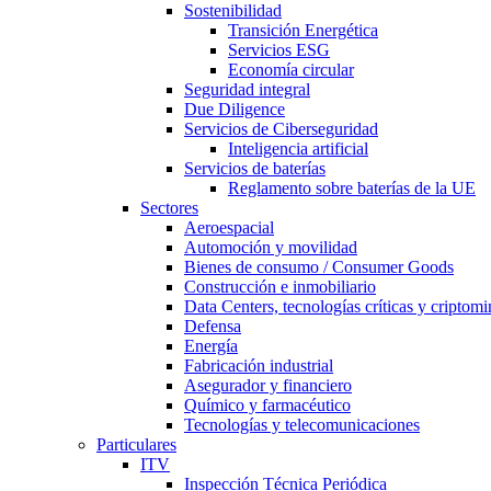
Sostenibilidad
Transición Energética
Servicios ESG
Economía circular
Seguridad integral
Due Diligence
Servicios de Ciberseguridad
Inteligencia artificial
Servicios de baterías
Reglamento sobre baterías de la UE
Sectores
Aeroespacial
Automoción y movilidad
Bienes de consumo / Consumer Goods
Construcción e inmobiliario
Data Centers, tecnologías críticas y criptomi
Defensa
Energía
Fabricación industrial
Asegurador y financiero
Químico y farmacéutico
Tecnologías y telecomunicaciones
Particulares
ITV
Inspección Técnica Periódica