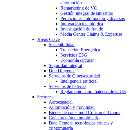
automoción
Remarketing de VO
Gestión integral de siniestros
Peritaciones automoción y diversos
Innovación tecnológica
Investigación de fraude
Media Center Claims & Expertise
Áreas Clave
Sostenibilidad
Transición Energética
Servicios ESG
Economía circular
Seguridad integral
Due Diligence
Servicios de Ciberseguridad
Inteligencia artificial
Servicios de baterías
Reglamento sobre baterías de la UE
Sectores
Aeroespacial
Automoción y movilidad
Bienes de consumo / Consumer Goods
Construcción e inmobiliario
Data Centers, tecnologías críticas y
criptominería