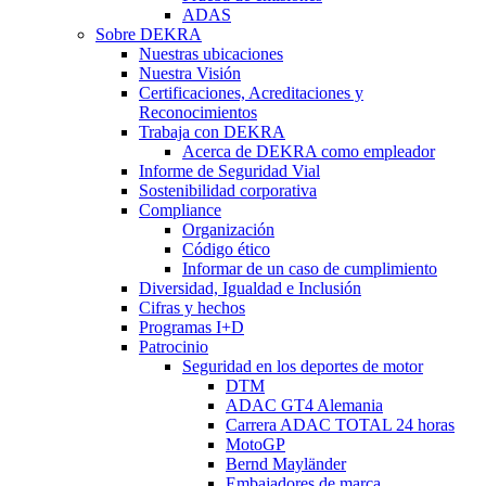
ADAS
Sobre DEKRA
Nuestras ubicaciones
Nuestra Visión
Certificaciones, Acreditaciones y
Reconocimientos
Trabaja con DEKRA
Acerca de DEKRA como empleador
Informe de Seguridad Vial
Sostenibilidad corporativa
Compliance
Organización
Código ético
Informar de un caso de cumplimiento
Diversidad, Igualdad e Inclusión
Cifras y hechos
Programas I+D
Patrocinio
Seguridad en los deportes de motor
DTM
ADAC GT4 Alemania
Carrera ADAC TOTAL 24 horas
MotoGP
Bernd Mayländer
Embajadores de marca