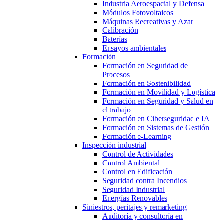
Industria Aeroespacial y Defensa
Módulos Fotovoltaicos
Máquinas Recreativas y Azar
Calibración
Baterías
Ensayos ambientales
Formación
Formación en Seguridad de
Procesos
Formación en Sostenibilidad
Formación en Movilidad y Logística
Formación en Seguridad y Salud en
el trabajo
Formación en Ciberseguridad e IA
Formación en Sistemas de Gestión
Formación e-Learning
Inspección industrial
Control de Actividades
Control Ambiental
Control en Edificación
Seguridad contra Incendios
Seguridad Industrial
Energías Renovables
Siniestros, peritajes y remarketing
Auditoría y consultoría en