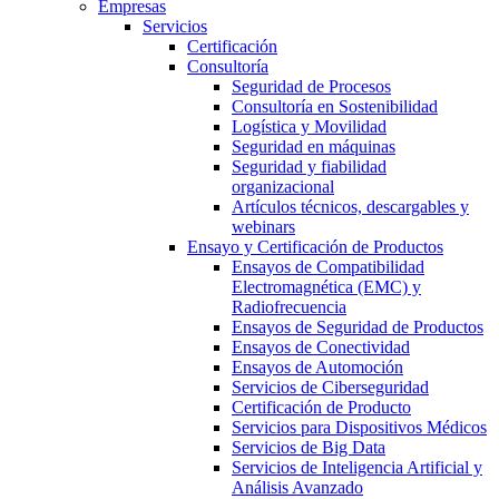
Empresas
Servicios
Certificación
Consultoría
Seguridad de Procesos
Consultoría en Sostenibilidad
Logística y Movilidad
Seguridad en máquinas
Seguridad y fiabilidad
organizacional
Artículos técnicos, descargables y
webinars
Ensayo y Certificación de Productos
Ensayos de Compatibilidad
Electromagnética (EMC) y
Radiofrecuencia
Ensayos de Seguridad de Productos
Ensayos de Conectividad
Ensayos de Automoción
Servicios de Ciberseguridad
Certificación de Producto
Servicios para Dispositivos Médicos
Servicios de Big Data
Servicios de Inteligencia Artificial y
Análisis Avanzado