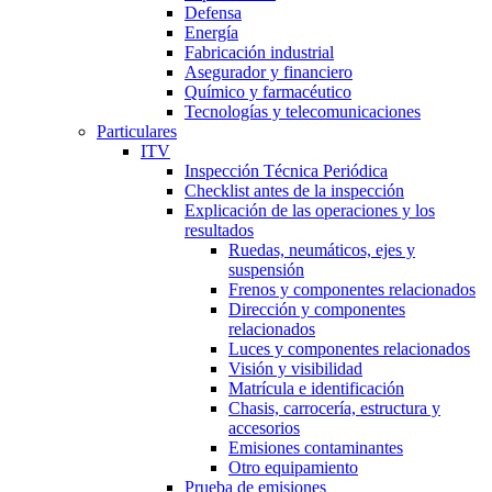
Defensa
Energía
Fabricación industrial
Asegurador y financiero
Químico y farmacéutico
Tecnologías y telecomunicaciones
Particulares
ITV
Inspección Técnica Periódica
Checklist antes de la inspección
Explicación de las operaciones y los
resultados
Ruedas, neumáticos, ejes y
suspensión
Frenos y componentes relacionados
Dirección y componentes
relacionados
Luces y componentes relacionados
Visión y visibilidad
Matrícula e identificación
Chasis, carrocería, estructura y
accesorios
Emisiones contaminantes
Otro equipamiento
Prueba de emisiones