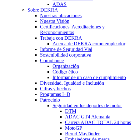
ADAS
Sobre DEKRA
Nuestras ubicaciones
Nuestra Visión
Certificaciones, Acreditaciones y
Reconocimientos
Trabaja con DEKRA
Acerca de DEKRA como empleador
Informe de Seguridad Vial
Sostenibilidad corporativa
Compliance
Organización
Código ético
Informar de un caso de cumplimiento
Diversidad, Igualdad e Inclusión
Cifras y hechos
Programas I+D
Patrocinio
Seguridad en los deportes de motor
DTM
ADAC GT4 Alemania
Carrera ADAC TOTAL 24 horas
MotoGP
Bernd Mayländer
Embajadores de marca