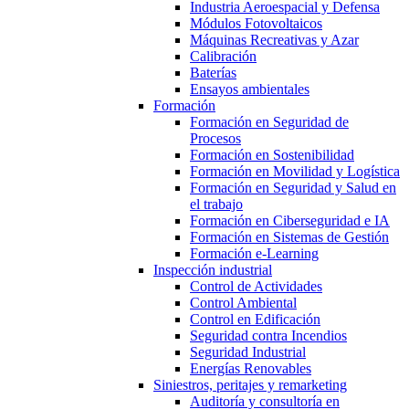
Industria Aeroespacial y Defensa
Módulos Fotovoltaicos
Máquinas Recreativas y Azar
Calibración
Baterías
Ensayos ambientales
Formación
Formación en Seguridad de
Procesos
Formación en Sostenibilidad
Formación en Movilidad y Logística
Formación en Seguridad y Salud en
el trabajo
Formación en Ciberseguridad e IA
Formación en Sistemas de Gestión
Formación e-Learning
Inspección industrial
Control de Actividades
Control Ambiental
Control en Edificación
Seguridad contra Incendios
Seguridad Industrial
Energías Renovables
Siniestros, peritajes y remarketing
Auditoría y consultoría en