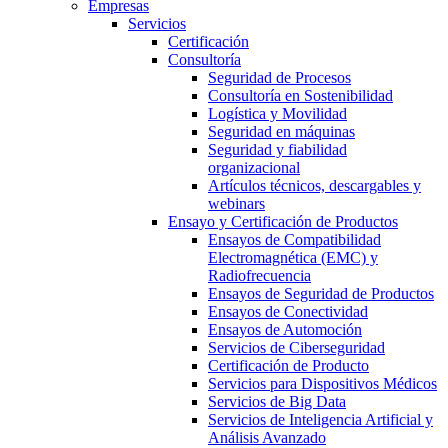
Empresas
Servicios
Certificación
Consultoría
Seguridad de Procesos
Consultoría en Sostenibilidad
Logística y Movilidad
Seguridad en máquinas
Seguridad y fiabilidad
organizacional
Artículos técnicos, descargables y
webinars
Ensayo y Certificación de Productos
Ensayos de Compatibilidad
Electromagnética (EMC) y
Radiofrecuencia
Ensayos de Seguridad de Productos
Ensayos de Conectividad
Ensayos de Automoción
Servicios de Ciberseguridad
Certificación de Producto
Servicios para Dispositivos Médicos
Servicios de Big Data
Servicios de Inteligencia Artificial y
Análisis Avanzado