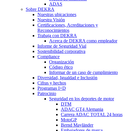
ADAS
Sobre DEKRA
Nuestras ubicaciones
Nuestra Visión
Certificaciones, Acreditaciones y
Reconocimientos
Trabaja con DEKRA
Acerca de DEKRA como empleador
Informe de Seguridad Vial
Sostenibilidad corporativa
Compliance
Organización
Código ético
Informar de un caso de cumplimiento
Diversidad, Igualdad e Inclusión
Cifras y hechos
Programas I+D
Patrocinio
Seguridad en los deportes de motor
DTM
ADAC GT4 Alemania
Carrera ADAC TOTAL 24 horas
MotoGP
Bernd Mayländer
Embajadores de marca