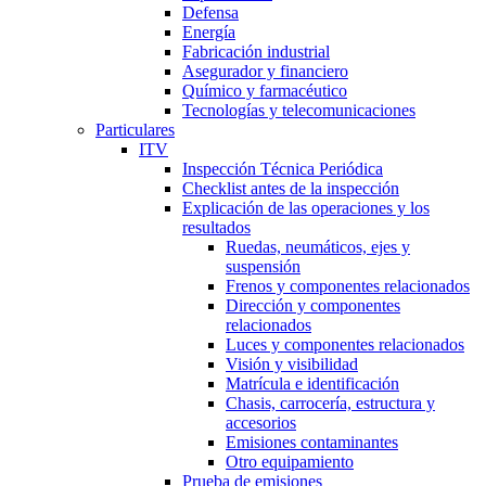
Defensa
Energía
Fabricación industrial
Asegurador y financiero
Químico y farmacéutico
Tecnologías y telecomunicaciones
Particulares
ITV
Inspección Técnica Periódica
Checklist antes de la inspección
Explicación de las operaciones y los
resultados
Ruedas, neumáticos, ejes y
suspensión
Frenos y componentes relacionados
Dirección y componentes
relacionados
Luces y componentes relacionados
Visión y visibilidad
Matrícula e identificación
Chasis, carrocería, estructura y
accesorios
Emisiones contaminantes
Otro equipamiento
Prueba de emisiones