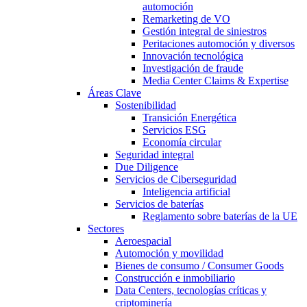
automoción
Remarketing de VO
Gestión integral de siniestros
Peritaciones automoción y diversos
Innovación tecnológica
Investigación de fraude
Media Center Claims & Expertise
Áreas Clave
Sostenibilidad
Transición Energética
Servicios ESG
Economía circular
Seguridad integral
Due Diligence
Servicios de Ciberseguridad
Inteligencia artificial
Servicios de baterías
Reglamento sobre baterías de la UE
Sectores
Aeroespacial
Automoción y movilidad
Bienes de consumo / Consumer Goods
Construcción e inmobiliario
Data Centers, tecnologías críticas y
criptominería