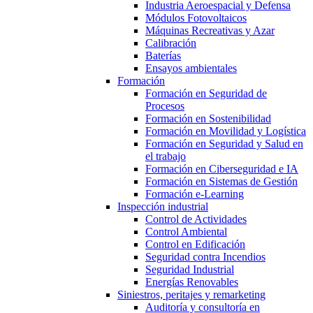
Industria Aeroespacial y Defensa
Módulos Fotovoltaicos
Máquinas Recreativas y Azar
Calibración
Baterías
Ensayos ambientales
Formación
Formación en Seguridad de
Procesos
Formación en Sostenibilidad
Formación en Movilidad y Logística
Formación en Seguridad y Salud en
el trabajo
Formación en Ciberseguridad e IA
Formación en Sistemas de Gestión
Formación e-Learning
Inspección industrial
Control de Actividades
Control Ambiental
Control en Edificación
Seguridad contra Incendios
Seguridad Industrial
Energías Renovables
Siniestros, peritajes y remarketing
Auditoría y consultoría en