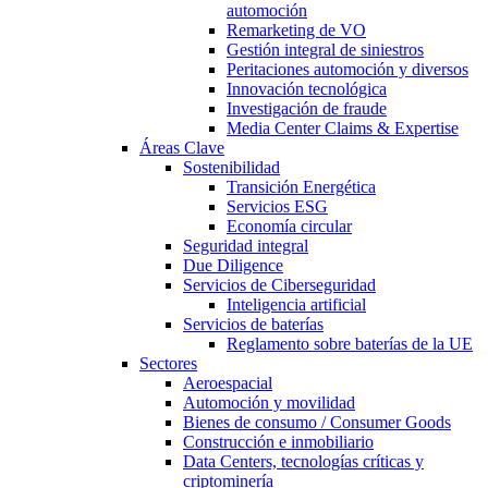
automoción
Remarketing de VO
Gestión integral de siniestros
Peritaciones automoción y diversos
Innovación tecnológica
Investigación de fraude
Media Center Claims & Expertise
Áreas Clave
Sostenibilidad
Transición Energética
Servicios ESG
Economía circular
Seguridad integral
Due Diligence
Servicios de Ciberseguridad
Inteligencia artificial
Servicios de baterías
Reglamento sobre baterías de la UE
Sectores
Aeroespacial
Automoción y movilidad
Bienes de consumo / Consumer Goods
Construcción e inmobiliario
Data Centers, tecnologías críticas y
criptominería