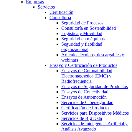
Empresas
Servicios
Certificación
Consultoría
Seguridad de Procesos
Consultoría en Sostenibilidad
Logística y Movilidad
Seguridad en máquinas
Seguridad y fiabilidad
organizacional
Artículos técnicos, descargables y
webinars
Ensayo y Certificación de Productos
Ensayos de Compatibilidad
Electromagnética (EMC) y
Radiofrecuencia
Ensayos de Seguridad de Productos
Ensayos de Conectividad
Ensayos de Automoción
Servicios de Ciberseguridad
Certificación de Producto
Servicios para Dispositivos Médicos
Servicios de Big Data
Servicios de Inteligencia Artificial y
Análisis Avanzado