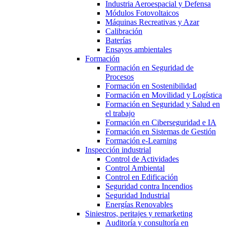
Industria Aeroespacial y Defensa
Módulos Fotovoltaicos
Máquinas Recreativas y Azar
Calibración
Baterías
Ensayos ambientales
Formación
Formación en Seguridad de
Procesos
Formación en Sostenibilidad
Formación en Movilidad y Logística
Formación en Seguridad y Salud en
el trabajo
Formación en Ciberseguridad e IA
Formación en Sistemas de Gestión
Formación e-Learning
Inspección industrial
Control de Actividades
Control Ambiental
Control en Edificación
Seguridad contra Incendios
Seguridad Industrial
Energías Renovables
Siniestros, peritajes y remarketing
Auditoría y consultoría en