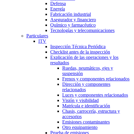
Defensa
Energía
Fabricación industrial
Asegurador y financiero
Químico y farmacéutico
Tecnologías y telecomunicaciones
Particulares
ITV
Inspección Técnica Periódica
Checklist antes de la inspección
Explicación de las operaciones y los
resultados
Ruedas, neumáticos, ejes y
suspensión
Frenos y componentes relacionados
Dirección y componentes
relacionados
Luces y componentes relacionados
Visión y visibilidad
Matrícula e identificación
Chasis, carrocería, estructura y
accesorios
Emisiones contaminantes
Otro equipamiento
Prueba de emisiones