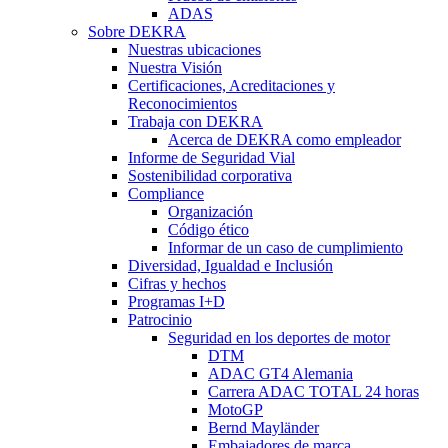
ADAS
Sobre DEKRA
Nuestras ubicaciones
Nuestra Visión
Certificaciones, Acreditaciones y
Reconocimientos
Trabaja con DEKRA
Acerca de DEKRA como empleador
Informe de Seguridad Vial
Sostenibilidad corporativa
Compliance
Organización
Código ético
Informar de un caso de cumplimiento
Diversidad, Igualdad e Inclusión
Cifras y hechos
Programas I+D
Patrocinio
Seguridad en los deportes de motor
DTM
ADAC GT4 Alemania
Carrera ADAC TOTAL 24 horas
MotoGP
Bernd Mayländer
Embajadores de marca