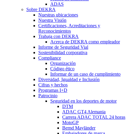
ADAS
Sobre DEKRA
Nuestras ubicaciones
Nuestra Visión
Certificaciones, Acreditaciones y
Reconocimientos
Trabaja con DEKRA
Acerca de DEKRA como empleador
Informe de Seguridad Vial
Sostenibilidad corporativa
Compliance
Organización
Código ético
Informar de un caso de cumplimiento
Diversidad, Igualdad e Inclusión
Cifras y hechos
Programas I+D
Patrocinio
Seguridad en los deportes de motor
DTM
ADAC GT4 Alemania
Carrera ADAC TOTAL 24 horas
MotoGP
Bernd Mayländer
Embajadores de marca