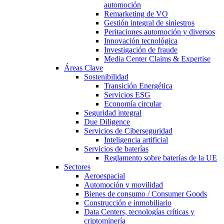
automoción
Remarketing de VO
Gestión integral de siniestros
Peritaciones automoción y diversos
Innovación tecnológica
Investigación de fraude
Media Center Claims & Expertise
Áreas Clave
Sostenibilidad
Transición Energética
Servicios ESG
Economía circular
Seguridad integral
Due Diligence
Servicios de Ciberseguridad
Inteligencia artificial
Servicios de baterías
Reglamento sobre baterías de la UE
Sectores
Aeroespacial
Automoción y movilidad
Bienes de consumo / Consumer Goods
Construcción e inmobiliario
Data Centers, tecnologías críticas y
criptominería