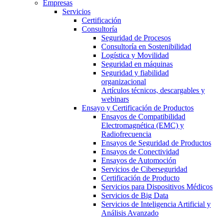
Empresas
Servicios
Certificación
Consultoría
Seguridad de Procesos
Consultoría en Sostenibilidad
Logística y Movilidad
Seguridad en máquinas
Seguridad y fiabilidad
organizacional
Artículos técnicos, descargables y
webinars
Ensayo y Certificación de Productos
Ensayos de Compatibilidad
Electromagnética (EMC) y
Radiofrecuencia
Ensayos de Seguridad de Productos
Ensayos de Conectividad
Ensayos de Automoción
Servicios de Ciberseguridad
Certificación de Producto
Servicios para Dispositivos Médicos
Servicios de Big Data
Servicios de Inteligencia Artificial y
Análisis Avanzado