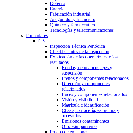
Defensa
Energía
Fabricación industrial
Asegurador y financiero
Químico y farmacéutico
Tecnologías y telecomunicaciones
Particulares
ITV
Inspección Técnica Periódica
Checklist antes de la inspección
Explicación de las operaciones y los
resultados
Ruedas, neumáticos, ejes y
suspensión
Frenos y componentes relacionados
Dirección y componentes
relacionados
Luces y componentes relacionados
Visión y visibilidad
Matrícula e identificación
Chasis, carrocería, estructura y
accesorios
Emisiones contaminantes
Otro equipamiento
Prueba de emisiones