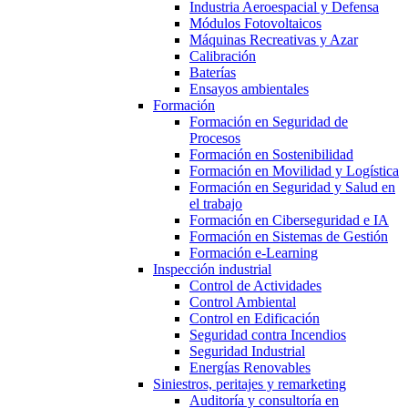
Industria Aeroespacial y Defensa
Módulos Fotovoltaicos
Máquinas Recreativas y Azar
Calibración
Baterías
Ensayos ambientales
Formación
Formación en Seguridad de
Procesos
Formación en Sostenibilidad
Formación en Movilidad y Logística
Formación en Seguridad y Salud en
el trabajo
Formación en Ciberseguridad e IA
Formación en Sistemas de Gestión
Formación e-Learning
Inspección industrial
Control de Actividades
Control Ambiental
Control en Edificación
Seguridad contra Incendios
Seguridad Industrial
Energías Renovables
Siniestros, peritajes y remarketing
Auditoría y consultoría en