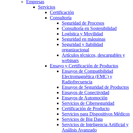
Empresas
Servicios
Certificación
Consultoría
Seguridad de Procesos
Consultoría en Sostenibilidad
Logística y Movilidad
Seguridad en máquinas
Seguridad y fiabilidad
organizacional
Artículos técnicos, descargables y
webinars
Ensayo y Certificación de Productos
Ensayos de Compatibilidad
Electromagnética (EMC) y
Radiofrecuencia
Ensayos de Seguridad de Productos
Ensayos de Conectividad
Ensayos de Automoción
Servicios de Ciberseguridad
Certificación de Producto
Servicios para Dispositivos Médicos
Servicios de Big Data
Servicios de Inteligencia Artificial y
Análisis Avanzado