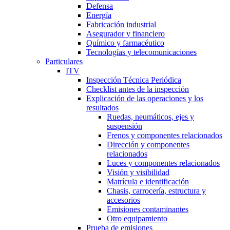
Defensa
Energía
Fabricación industrial
Asegurador y financiero
Químico y farmacéutico
Tecnologías y telecomunicaciones
Particulares
ITV
Inspección Técnica Periódica
Checklist antes de la inspección
Explicación de las operaciones y los
resultados
Ruedas, neumáticos, ejes y
suspensión
Frenos y componentes relacionados
Dirección y componentes
relacionados
Luces y componentes relacionados
Visión y visibilidad
Matrícula e identificación
Chasis, carrocería, estructura y
accesorios
Emisiones contaminantes
Otro equipamiento
Prueba de emisiones