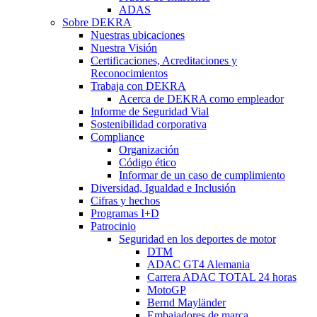
ADAS
Sobre DEKRA
Nuestras ubicaciones
Nuestra Visión
Certificaciones, Acreditaciones y
Reconocimientos
Trabaja con DEKRA
Acerca de DEKRA como empleador
Informe de Seguridad Vial
Sostenibilidad corporativa
Compliance
Organización
Código ético
Informar de un caso de cumplimiento
Diversidad, Igualdad e Inclusión
Cifras y hechos
Programas I+D
Patrocinio
Seguridad en los deportes de motor
DTM
ADAC GT4 Alemania
Carrera ADAC TOTAL 24 horas
MotoGP
Bernd Mayländer
Embajadores de marca