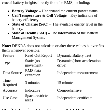
crucial battery insights directly from the BMS, including:
Battery Voltage
– Understand the current power status.
Cell Temperature & Cell Voltage
– Key indicators of
battery efficiency.
State of Charge (SoC)
– The available energy level in the
battery.
State of Health (SoH)
– The information of the Battery
Management System.
Note:
DEKRA does not calculate or alter these values but verifies
them whenever possible.
Feature
Read-Out Report
Dynamic Battery Test
Static (no
Dynamic (short acceleration
Type
movement)
drive)
BMS data
Data Source
Independent measurement
extraction
Time
3 minutes
15 minutes
Required
Accuracy
Indicative
Comprehensive
Space-restricted
Use Case
Independent certificate
areas