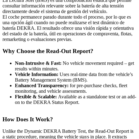
La Lectura SoH (BMS) es una comprobación estática que permite
consultar información relevante sobre la batería de alta tensión
directamente desde el sistema de gestión del vehículo.
El coche permanece parado durante todo el proceso, por lo que es
una opción ágil cuando no puede realizarse el test dinámico de
batería DEKRA. El resultado ofrece una visión rápida y orientativa
del estado de la batería, útil en operaciones de compraventa, flotas,
remarketing o evaluaciones previas.
Why Choose the Read-Out Report?
Non-Intrusive & Fast:
No vehicle movement required – get
results within minutes.
Vehicle Information:
Uses real-time data from the vehicle’s
Battery Management System (BMS).
Enhanced Transparency:
for pre-purchase checks, fleet
monitoring, and vehicle assessments.
Flexible & Scalable:
Available as a standalone test or an add-
on to the DEKRA Status Report.
How Does It Work?
Unlike the Dynamic DEKRA Battery Test, the Read-Out Report is
a static procedure, meaning the vehicle stays in place. It extracts