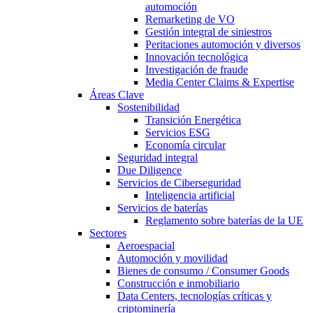
automoción
Remarketing de VO
Gestión integral de siniestros
Peritaciones automoción y diversos
Innovación tecnológica
Investigación de fraude
Media Center Claims & Expertise
Áreas Clave
Sostenibilidad
Transición Energética
Servicios ESG
Economía circular
Seguridad integral
Due Diligence
Servicios de Ciberseguridad
Inteligencia artificial
Servicios de baterías
Reglamento sobre baterías de la UE
Sectores
Aeroespacial
Automoción y movilidad
Bienes de consumo / Consumer Goods
Construcción e inmobiliario
Data Centers, tecnologías críticas y
criptominería