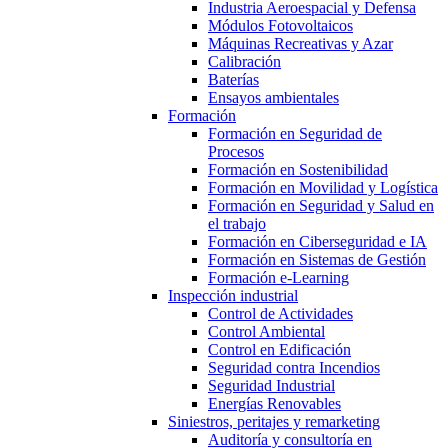
Industria Aeroespacial y Defensa
Módulos Fotovoltaicos
Máquinas Recreativas y Azar
Calibración
Baterías
Ensayos ambientales
Formación
Formación en Seguridad de
Procesos
Formación en Sostenibilidad
Formación en Movilidad y Logística
Formación en Seguridad y Salud en
el trabajo
Formación en Ciberseguridad e IA
Formación en Sistemas de Gestión
Formación e-Learning
Inspección industrial
Control de Actividades
Control Ambiental
Control en Edificación
Seguridad contra Incendios
Seguridad Industrial
Energías Renovables
Siniestros, peritajes y remarketing
Auditoría y consultoría en