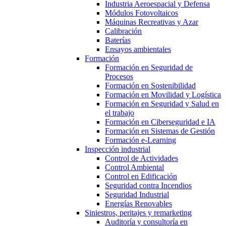
Industria Aeroespacial y Defensa
Módulos Fotovoltaicos
Máquinas Recreativas y Azar
Calibración
Baterías
Ensayos ambientales
Formación
Formación en Seguridad de
Procesos
Formación en Sostenibilidad
Formación en Movilidad y Logística
Formación en Seguridad y Salud en
el trabajo
Formación en Ciberseguridad e IA
Formación en Sistemas de Gestión
Formación e-Learning
Inspección industrial
Control de Actividades
Control Ambiental
Control en Edificación
Seguridad contra Incendios
Seguridad Industrial
Energías Renovables
Siniestros, peritajes y remarketing
Auditoría y consultoría en