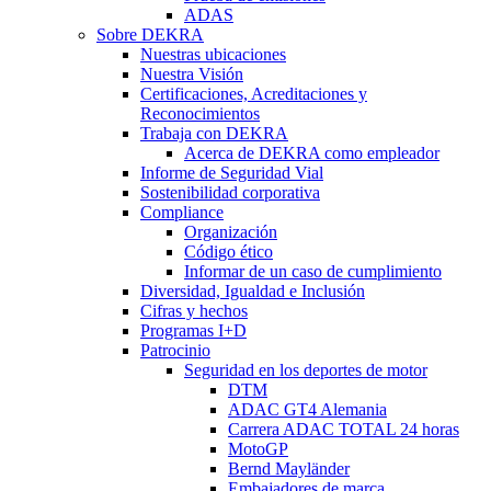
ADAS
Sobre DEKRA
Nuestras ubicaciones
Nuestra Visión
Certificaciones, Acreditaciones y
Reconocimientos
Trabaja con DEKRA
Acerca de DEKRA como empleador
Informe de Seguridad Vial
Sostenibilidad corporativa
Compliance
Organización
Código ético
Informar de un caso de cumplimiento
Diversidad, Igualdad e Inclusión
Cifras y hechos
Programas I+D
Patrocinio
Seguridad en los deportes de motor
DTM
ADAC GT4 Alemania
Carrera ADAC TOTAL 24 horas
MotoGP
Bernd Mayländer
Embajadores de marca