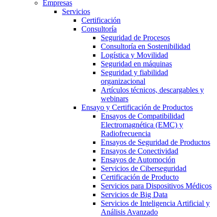
Empresas
Servicios
Certificación
Consultoría
Seguridad de Procesos
Consultoría en Sostenibilidad
Logística y Movilidad
Seguridad en máquinas
Seguridad y fiabilidad
organizacional
Artículos técnicos, descargables y
webinars
Ensayo y Certificación de Productos
Ensayos de Compatibilidad
Electromagnética (EMC) y
Radiofrecuencia
Ensayos de Seguridad de Productos
Ensayos de Conectividad
Ensayos de Automoción
Servicios de Ciberseguridad
Certificación de Producto
Servicios para Dispositivos Médicos
Servicios de Big Data
Servicios de Inteligencia Artificial y
Análisis Avanzado