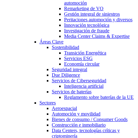
automoción
Remarketing de VO
Gestión integral de siniestros
Peritaciones automoción y diversos
Innovación tecnológica
Investigación de fraude
Media Center Claims & Expertise
Áreas Clave
Sostenibilidad
Transición Energética
Servicios ESG
Economía circular
Seguridad integral
Due Diligence
Servicios de Ciberseguridad
Inteligencia artificial
Servicios de baterías
Reglamento sobre baterías de la UE
Sectores
Aeroespacial
Automoción y movilidad
Bienes de consumo / Consumer Goods
Construcción e inmobiliario
Data Centers, tecnologías críticas y
criptominería