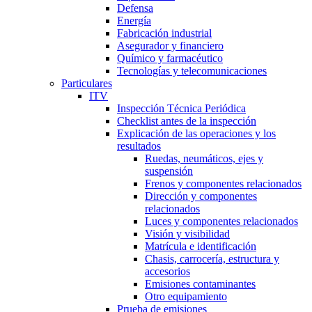
Defensa
Energía
Fabricación industrial
Asegurador y financiero
Químico y farmacéutico
Tecnologías y telecomunicaciones
Particulares
ITV
Inspección Técnica Periódica
Checklist antes de la inspección
Explicación de las operaciones y los
resultados
Ruedas, neumáticos, ejes y
suspensión
Frenos y componentes relacionados
Dirección y componentes
relacionados
Luces y componentes relacionados
Visión y visibilidad
Matrícula e identificación
Chasis, carrocería, estructura y
accesorios
Emisiones contaminantes
Otro equipamiento
Prueba de emisiones