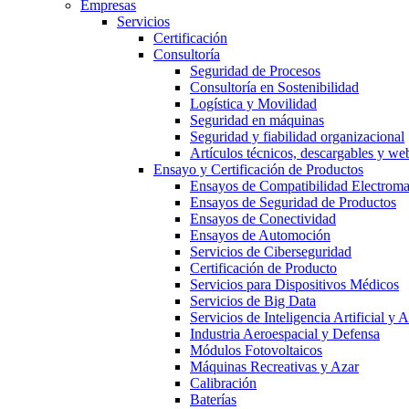
Empresas
Servicios
Certificación
Consultoría
Seguridad de Procesos
Consultoría en Sostenibilidad
Logística y Movilidad
Seguridad en máquinas
Seguridad y fiabilidad organizacional
Artículos técnicos, descargables y we
Ensayo y Certificación de Productos
Ensayos de Compatibilidad Electrom
Ensayos de Seguridad de Productos
Ensayos de Conectividad
Ensayos de Automoción
Servicios de Ciberseguridad
Certificación de Producto
Servicios para Dispositivos Médicos
Servicios de Big Data
Servicios de Inteligencia Artificial y
Industria Aeroespacial y Defensa
Módulos Fotovoltaicos
Máquinas Recreativas y Azar
Calibración
Baterías