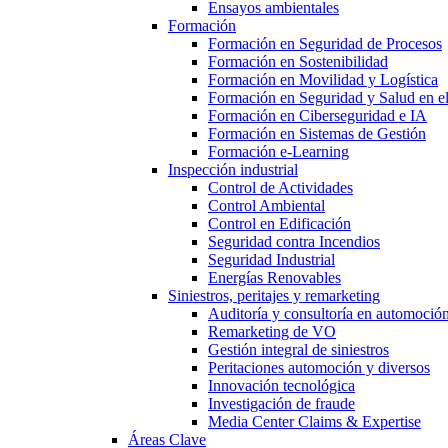
Ensayos ambientales
Formación
Formación en Seguridad de Procesos
Formación en Sostenibilidad
Formación en Movilidad y Logística
Formación en Seguridad y Salud en el
Formación en Ciberseguridad e IA
Formación en Sistemas de Gestión
Formación e-Learning
Inspección industrial
Control de Actividades
Control Ambiental
Control en Edificación
Seguridad contra Incendios
Seguridad Industrial
Energías Renovables
Siniestros, peritajes y remarketing
Auditoría y consultoría en automoció
Remarketing de VO
Gestión integral de siniestros
Peritaciones automoción y diversos
Innovación tecnológica
Investigación de fraude
Media Center Claims & Expertise
Áreas Clave