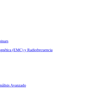
binars
agnética (EMC) y Radiofrecuencia
 Análisis Avanzado