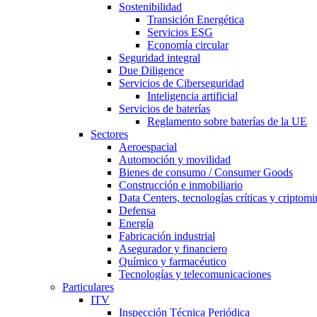
Sostenibilidad
Transición Energética
Servicios ESG
Economía circular
Seguridad integral
Due Diligence
Servicios de Ciberseguridad
Inteligencia artificial
Servicios de baterías
Reglamento sobre baterías de la UE
Sectores
Aeroespacial
Automoción y movilidad
Bienes de consumo / Consumer Goods
Construcción e inmobiliario
Data Centers, tecnologías críticas y criptomi
Defensa
Energía
Fabricación industrial
Asegurador y financiero
Químico y farmacéutico
Tecnologías y telecomunicaciones
Particulares
ITV
Inspección Técnica Periódica