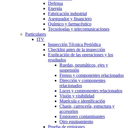
Defensa
Energía
Fabricación industrial
Asegurador y financiero
Químico y farmacéutico
Tecnologías y telecomunicaciones
Particulares
ITV
Inspección Técnica Periódica
Checklist antes de la inspección
Explicación de las operaciones y los
resultados
Ruedas, neumáticos, ejes y
suspensión
Frenos y componentes relacionados
Dirección y componentes
relacionados
Luces y componentes relacionados
Visión y visibilidad
Matrícula e identificación
Chasis, carrocería, estructura y
accesorios
Emisiones contaminantes
Otro equipamiento
Prueba de emisiones