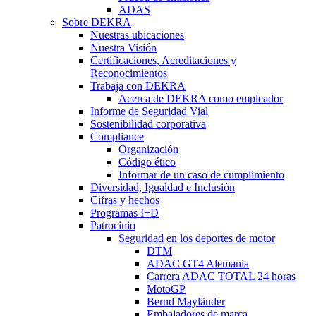
ADAS
Sobre DEKRA
Nuestras ubicaciones
Nuestra Visión
Certificaciones, Acreditaciones y
Reconocimientos
Trabaja con DEKRA
Acerca de DEKRA como empleador
Informe de Seguridad Vial
Sostenibilidad corporativa
Compliance
Organización
Código ético
Informar de un caso de cumplimiento
Diversidad, Igualdad e Inclusión
Cifras y hechos
Programas I+D
Patrocinio
Seguridad en los deportes de motor
DTM
ADAC GT4 Alemania
Carrera ADAC TOTAL 24 horas
MotoGP
Bernd Mayländer
Embajadores de marca