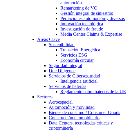
automoción
Remarketing de VO
Gestión integral de siniestros
Peritaciones automoción y diversos
Innovación tecnológica
Investigación de fraude
Media Center Claims & Expertise
Áreas Clave
Sostenibilidad
Transición Energética
Servicios ESG
Economía circular
Seguridad integral
Due Diligence
Servicios de Ciberseguridad
Inteligencia artificial
Servicios de baterías
Reglamento sobre baterías de la UE
Sectores
Aeroespacial
Automoción y movilidad
Bienes de consumo / Consumer Goods
Construcción e inmobiliario
Data Centers, tecnologías críticas y
criptominería