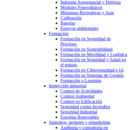
Industria Aeroespacial y Defensa
Módulos Fotovoltaicos
Máquinas Recreativas y Azar
Calibración
Baterías
Ensayos ambientales
Formación
Formación en Seguridad de
Procesos
Formación en Sostenibilidad
Formación en Movilidad y Logística
Formación en Seguridad y Salud en
el trabajo
Formación en Ciberseguridad e IA
Formación en Sistemas de Gestión
Formación e-Learning
Inspección industrial
Control de Actividades
Control Ambiental
Control en Edificación
Seguridad contra Incendios
Seguridad Industrial
Energías Renovables
Siniestros, peritajes y remarketing
Auditoría y consultoría en