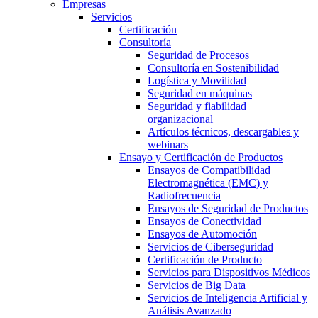
Empresas
Servicios
Certificación
Consultoría
Seguridad de Procesos
Consultoría en Sostenibilidad
Logística y Movilidad
Seguridad en máquinas
Seguridad y fiabilidad
organizacional
Artículos técnicos, descargables y
webinars
Ensayo y Certificación de Productos
Ensayos de Compatibilidad
Electromagnética (EMC) y
Radiofrecuencia
Ensayos de Seguridad de Productos
Ensayos de Conectividad
Ensayos de Automoción
Servicios de Ciberseguridad
Certificación de Producto
Servicios para Dispositivos Médicos
Servicios de Big Data
Servicios de Inteligencia Artificial y
Análisis Avanzado